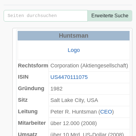
Erweiterte Suche
Huntsman
Logo
Rechtsform
Corporation
(Aktiengesellschaft)
ISIN
US4470111075
Gründung
1982
Sitz
Salt Lake City
,
USA
Leitung
Peter R. Huntsman
(
CEO
)
Mitarbeiter
über 12.000 (2008)
Umsatz
über 10
Mrd.
US-Dollar
(2008)