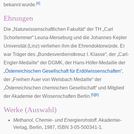
[
4
]
bekannt wurde.
Ehrungen
Die „Naturwissenschaftlichen Fakultät“ der TH „Carl
Schorlemmer“ Leuna-Merseburg und die Johannes Kepler
Universität (Linz) verliehen ihm die
Ehrendoktorwürde
. Er
war Träger des „
Bundesverdienstkreuz
I. Klasse“, der „Carl-
Engler-Medaille“ der
DGMK
, der Hans-Höfer-Medaille der
„
Österreichischen Gesellschaft für Erdölwissenschaften
“,
der „Freiherr Auer von Welsbach Medaille“ der
„Österreichischen chemischen Gesellschaft“ und Mitglied
[
5
]
[
6
]
der
Akademie der Wissenschaften Berlin
.
Werke (Auswahl)
Methanol, Chemie- und Energierohstoff
. Akademie-
Verlag, Berlin, 1987, ISBN 3-05-500341-1.