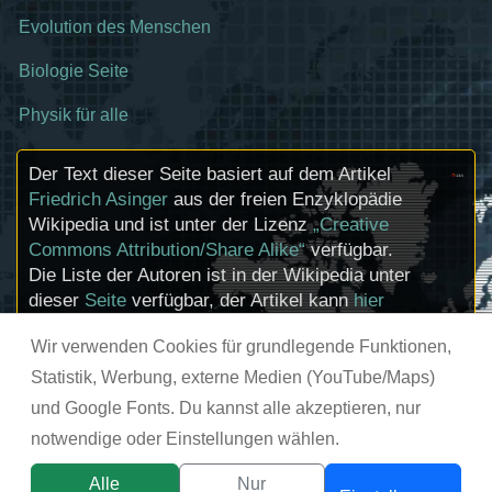
Evolution des Menschen
Biologie Seite
Physik für alle
Der Text dieser Seite basiert auf dem Artikel
Friedrich Asinger
aus der freien Enzyklopädie
Wikipedia und ist unter der Lizenz
„Creative
Commons Attribution/Share Alike“
verfügbar.
Die Liste der Autoren ist in der Wikipedia unter
dieser
Seite
verfügbar, der Artikel kann
hier
bearbeitet werden. Informationen zu den
Wir verwenden Cookies für grundlegende Funktionen,
Urhebern und zum Lizenzstatus eingebundener
Mediendateien (etwa Bilder oder Videos) können
Statistik, Werbung, externe Medien (YouTube/Maps)
im Regelfall durch Anklicken dieser abgerufen
und Google Fonts. Du kannst alle akzeptieren, nur
werden.
notwendige oder Einstellungen wählen.
© chemie-schule.de 2026
Alle
Nur