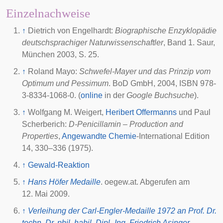
Einzelnachweise
↑
Dietrich von Engelhardt:
Biographische Enzyklopädie
deutschsprachiger Naturwissenschaftler
, Band 1. Saur,
München 2003, S. 25.
↑
Roland Mayo:
Schwefel-Mayer und das Prinzip vom
Optimum und Pessimum
. BoD GmbH,
2004
, ISBN 978-
3-8334-1068-0. (
online
in der
Google Buchsuche
).
↑
Wolfgang M. Weigert,
Heribert Offermanns
und Paul
Scherberich:
D-Penicillamin – Production and
Properties
,
Angewandte Chemie
-International Edition
14, 330–336 (1975).
↑
Gewald-Reaktion
↑
Hans Höfer Medaille
. oegew.at. Abgerufen am
12. Mai 2009.
↑
Verleihung der Carl-Engler-Medaille 1972 an Prof. Dr.
techn. Dr. phil. habil. Dipl.-Ing. Friedrich Asinger
.