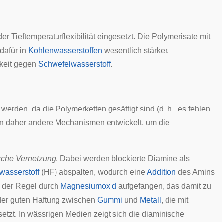
r Tieftemperaturflexibilität eingesetzt. Die Polymerisate mit
dafür in
Kohlenwasserstoffen
wesentlich stärker.
gkeit gegen
Schwefelwasserstoff
.
 werden, da die Polymerketten gesättigt sind (d. h., es fehlen
en daher andere Mechanismen entwickelt, um die
sche Vernetzung
. Dabei werden blockierte
Diamine
als
wasserstoff
(HF) abspalten, wodurch eine
Addition
des
Amins
n der Regel durch
Magnesiumoxid
aufgefangen, das damit zu
der guten
Haftung
zwischen
Gummi
und
Metall
, die mit
setzt. In wässrigen Medien zeigt sich die diaminische