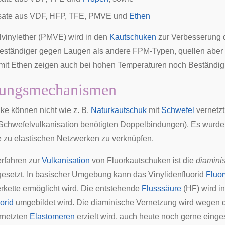
sate aus VDF, HFP, TFE, PMVE und
Ethen
lvinylether (PMVE) wird in den
Kautschuken
zur Verbesserung de
eständiger gegen Laugen als andere FPM-Typen, quellen aber 
mit Ethen zeigen auch bei hohen Temperaturen noch Beständi
zungsmechanismen
ke können nicht wie z. B.
Naturkautschuk
mit
Schwefel
vernetzt
Schwefelvulkanisation
benötigten
Doppelbindungen
). Es wurd
 zu elastischen Netzwerken zu verknüpfen.
erfahren zur
Vulkanisation
von Fluorkautschuken ist die
diamini
gesetzt. In basischer Umgebung kann das Vinylidenfluorid
Fluor
rkette ermöglicht wird. Die entstehende
Flusssäure
(HF) wird i
orid
umgebildet wird. Die diaminische Vernetzung wird wegen 
rnetzten
Elastomeren
erzielt wird, auch heute noch gerne einge