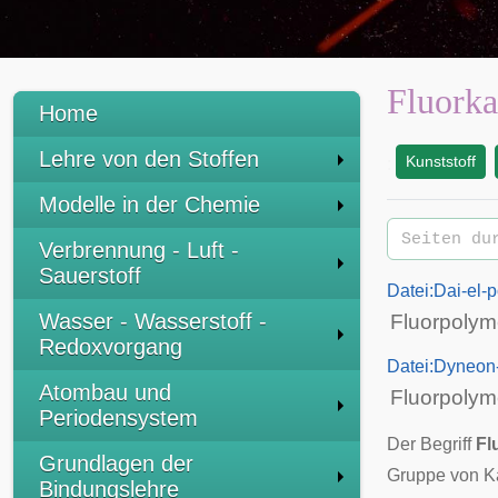
Fluorka
Home
Lehre von den Stoffen
Kunststoff
:
Modelle in der Chemie
Verbrennung - Luft -
Sauerstoff
Datei:Dai-el-
Wasser - Wasserstoff -
Fluorpolym
Redoxvorgang
Datei:Dyneon
Atombau und
Fluorpolym
Periodensystem
Der Begriff
Fl
Grundlagen der
Gruppe von Ka
Bindungslehre