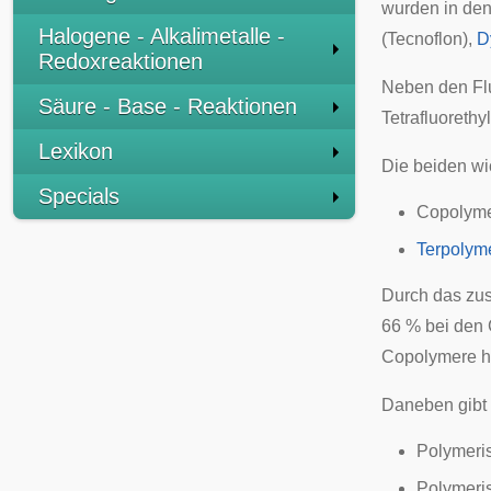
wurden in de
Halogene - Alkalimetalle -
(Tecnoflon),
D
Redoxreaktionen
Neben den Flu
Säure - Base - Reaktionen
Tetrafluoreth
Lexikon
Die beiden wi
Specials
Copolym
Terpolym
Durch das zus
66 % bei den 
Copolymere h
Daneben gibt
Polymeri
Polymeri