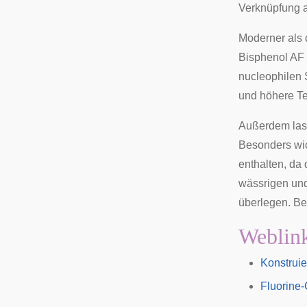
Verknüpfung al
Moderner als 
Bisphenol AF
nucleophilen 
und höhere Te
Außerdem las
Besonders wic
enthalten, da
wässrigen und
überlegen. Be
Weblin
Konstruie
Fluorine-