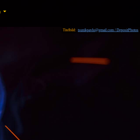
n
n
Titelbild:
tsunikpavlo@gmail.com / DepositPhotos