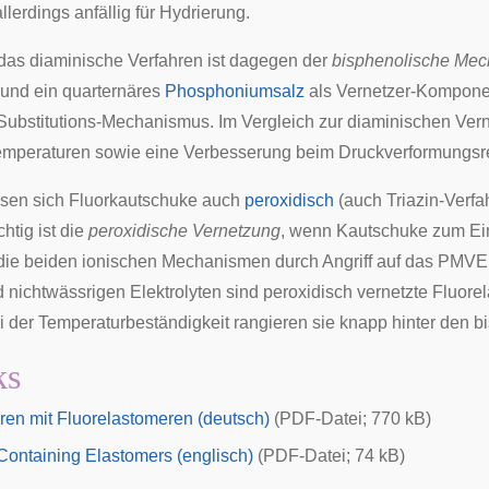
lerdings anfällig für Hydrierung.
das diaminische Verfahren ist dagegen der
bisphenolische Me
und ein quarternäres
Phosphoniumsalz
als Vernetzer-Komponen
Substitutions-Mechanismus
. Im Vergleich zur diaminischen V
mperaturen sowie eine Verbesserung beim Druckverformungsres
sen sich Fluorkautschuke auch
peroxidisch
(auch
Triazin
-Verfa
htig ist die
peroxidische Vernetzung
, wenn Kautschuke zum Ein
 die beiden ionischen Mechanismen durch Angriff auf das PMVE 
 nichtwässrigen Elektrolyten sind peroxidisch vernetzte Flu
i der
Temperaturbeständigkeit
rangieren sie knapp hinter den bi
ks
ren mit Fluorelastomeren (deutsch)
(PDF-Datei; 770 kB)
Containing Elastomers (englisch)
(PDF-Datei; 74 kB)