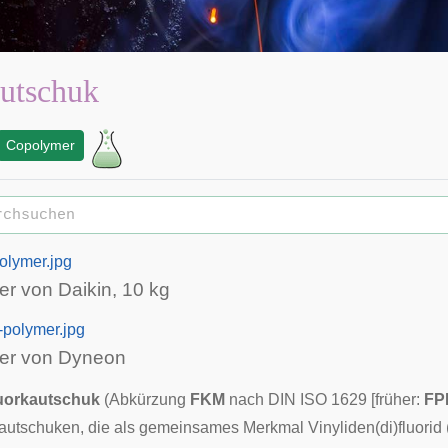
utschuk
Copolymer
polymer.jpg
er von Daikin, 10 kg
-polymer.jpg
er von Dyneon
uorkautschuk
(Abkürzung
FKM
nach DIN ISO 1629 [früher:
FP
utschuken, die als gemeinsames Merkmal Vinyliden(di)fluorid 