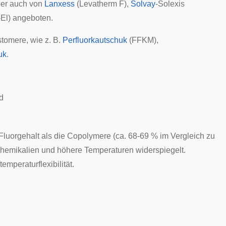
ber auch von
Lanxess
(Levatherm F),
Solvay
-Solexis
El) angeboten.
tomere, wie z. B.
Perfluorkautschuk
(FFKM),
uk
.
d
luorgehalt als die Copolymere (ca. 68-69 % im Vergleich zu
Chemikalien und höhere Temperaturen widerspiegelt.
temperaturflexibilität
.