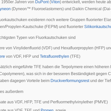
n 1950er Jahren von
DuPont
(
Viton
) entwickelt, werden heute a
yneon
(Dyneon™ Fluoroelastomers) und
Daikin
Chemical (Dai-
orkautschuken existieren noch weitere Gruppen fluorierter Elas
ylen/Propylen-Kautschuke (FEPM) und fluorierter
Silikonkautsch
chtigsten Typen von Fluorkautschuken sind
ere
von
Vinylidenfluorid
(VDF) und
Hexafluorpropylen
(HFP) un
ere
von VDF, HFP und
Tetrafluorethylen
(TFE)
ätzlich eingeführte TFE haben die Terpolymere einen höheren F
Copolymeren), was sich in der besseren Beständigkeit gegen 
aben dagegen Vorteile beim
Druckverformungsrest
und der
Tief
 es außerdem
sate aus VDF, HFP, TFE und
Perfluormethylvinylether
(PMVE)
sate aus VDF, TFE und
Propen
, sowie