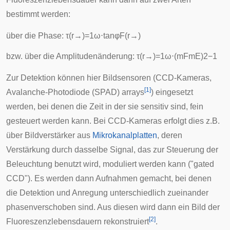
bestimmt werden:
über die Phase:
τ
(
r
→
)
=
1
ω
⋅
tan
φ
F
(
r
→
)
bzw. über die Amplitudenänderung:
τ
(
r
→
)
=
1
ω
⋅
(
m
F
m
E
)
2
−
1
Zur Detektion können hier Bildsensoren (
CCD-Kameras
,
[
1
]
Avalanche-Photodiode (SPAD) arrays
) eingesetzt
werden, bei denen die Zeit in der sie sensitiv sind, fein
gesteuert werden kann. Bei CCD-Kameras erfolgt dies z.B.
über Bildverstärker aus
Mikrokanalplatten
, deren
Verstärkung durch dasselbe Signal, das zur Steuerung der
Beleuchtung benutzt wird, moduliert werden kann ("gated
CCD"). Es werden dann Aufnahmen gemacht, bei denen
die Detektion und Anregung unterschiedlich zueinander
phasenverschoben sind. Aus diesen wird dann ein Bild der
[
2
]
Fluoreszenzlebensdauern rekonstruiert
.