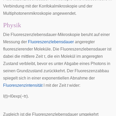
Verbindung mit der
Konfokalmikroskopie
und der
Multiphotonenmikroskopie
angewendet.
Physik
Die Fluoreszenzlebensdauer-Mikroskopie beruht auf einer
Messung der
Fluoreszenzlebensdauer
angeregter
fluoreszierender Moleküle. Die Fluoreszenzlebensdauer ist
dabei die mittlere Zeit
τ
, die ein Molekül im angeregten
Zustand verbleibt, bevor es unter Abgabe eines Photons in
seinen Grundzustand zurückkehrt. Der Fluoreszenzabbau
spiegelt sich in einer exponentiellen Abnahme der
Fluoreszenzintensität
I
mit der Zeit
t
wider:
I
(
t
)
=
I
0
exp
(
−
t
τ
)
.
Zugleich ist die Fluoreszenzlebensdauer umgekehrt