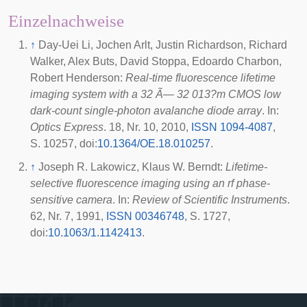
Einzelnachweise
↑
Day-Uei Li, Jochen Arlt, Justin Richardson, Richard
Walker, Alex Buts, David Stoppa, Edoardo Charbon,
Robert Henderson:
Real-time fluorescence lifetime
imaging system with a 32 Ã— 32 013?m CMOS low
dark-count single-photon avalanche diode array
. In:
Optics Express
. 18, Nr. 10,
2010
,
ISSN 1094-4087
,
S. 10257,
doi
:
10.1364/OE.18.010257
.
↑
Joseph R. Lakowicz, Klaus W. Berndt:
Lifetime-
selective fluorescence imaging using an rf phase-
sensitive camera
. In:
Review of Scientific Instruments
.
62, Nr. 7,
1991
,
ISSN 00346748
, S. 1727,
doi
:
10.1063/1.1142413
.