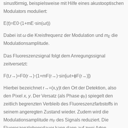
sinusförmig
, beispielsweise mit Hilfe eines
akustooptischen
Modulators
moduliert:
E
(
t
)
=
E
0
⋅
(
1
+
m
E
⋅
sin
(
ω
t
)
)
Dabei ist
ω
die Kreisfrequenz der Modulation und
m
die
E
Modulationsamplitude.
Das Fluoreszenzsignal folgt dem Anregungssignal
zeitversetzt:
F
(
t
,
r
→
)
=
F
0
(
r
→
)
⋅
(
1
+
m
F
(
r
→
)
⋅
sin
[
ω
t
+
ϕ
F
(
r
→
)
]
)
Hierbei bezeichnet
r
→
=
(
x
,
y
)
t
den Ort der Detektion, also
den Pixel
x, y
. Der Versatz (als Phase
φ
) spiegelt den
F
zeitlich begrenzten Verbleib des Fluoreszenzfarbstoffs in
seinem angeregten Zustand wieder. Zudem wird die
Modulationsamplitude
m
des Signals reduziert. Die
F
Fluoreszenzlebensdauer kann dann auf zwei Arten