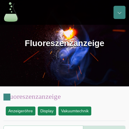
Fluoreszenzanzeige
Fluoreszenzanzeige
Anzeigeröhre
Display
Vakuumtechnik
: