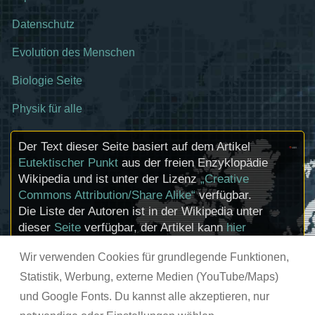
Datenschutz
Evolution des Menschen
Biologie Seite
Physik für alle
Der Text dieser Seite basiert auf dem Artikel
Eutektischer Punkt
aus der freien Enzyklopädie
Wikipedia und ist unter der Lizenz
„Creative
Commons Attribution/Share Alike“
verfügbar.
Die Liste der Autoren ist in der Wikipedia unter
dieser
Seite
verfügbar, der Artikel kann
hier
bearbeitet werden. Informationen zu den
Wir verwenden Cookies für grundlegende Funktionen,
Urhebern und zum Lizenzstatus eingebundener
Mediendateien (etwa Bilder oder Videos) können
Statistik, Werbung, externe Medien (YouTube/Maps)
im Regelfall durch Anklicken dieser abgerufen
und Google Fonts. Du kannst alle akzeptieren, nur
werden.