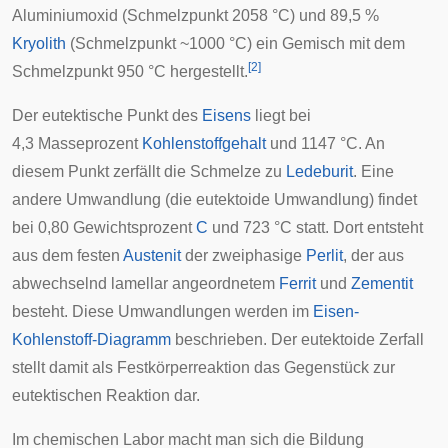
Aluminiumoxid (Schmelzpunkt 2058 °C) und 89,5 %
Kryolith
(Schmelzpunkt ~1000 °C) ein Gemisch mit dem
[
2
]
Schmelzpunkt 950 °C hergestellt.
Der eutektische Punkt des
Eisens
liegt bei
4,3 Masseprozent
Kohlenstoffgehalt
und 1147 °C. An
diesem Punkt zerfällt die Schmelze zu
Ledeburit
. Eine
andere Umwandlung (die eutektoide Umwandlung) findet
bei 0,80 Gewichtsprozent
C
und 723 °C statt. Dort entsteht
aus dem festen
Austenit
der zweiphasige
Perlit
, der aus
abwechselnd lamellar angeordnetem
Ferrit
und
Zementit
besteht. Diese Umwandlungen werden im
Eisen-
Kohlenstoff-Diagramm
beschrieben. Der eutektoide Zerfall
stellt damit als Festkörperreaktion das Gegenstück zur
eutektischen Reaktion
dar.
Im chemischen Labor macht man sich die Bildung