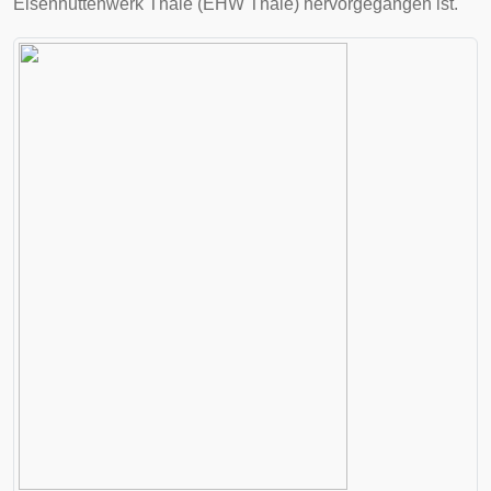
Eisenhüttenwerk Thale (EHW Thale) hervorgegangen ist.