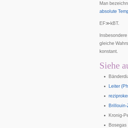
Man bezeichne
absolute Temp
E
F
≫
k
B
T
.
Insbesondere 
gleiche Wahrsc
konstant.
Siehe a
Bänderd
Leiter (Ph
reziprok
Brillouin
Kronig-P
Bosegas