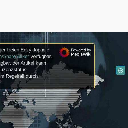
er freien Enzyklopädie
n/Share Alike“
verfügbar.
gbar, der Artikel kann
Lizenzstatus
m Regelfall durch