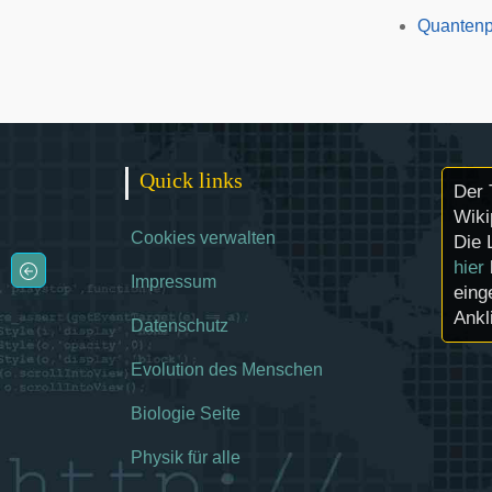
Quantenp
Quick links
Der 
Wiki
Cookies verwalten
Die 
hier
Impressum
eing
Ankl
Datenschutz
Evolution des Menschen
Biologie Seite
Physik für alle