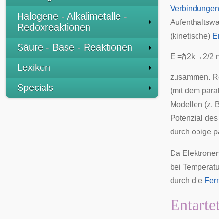
Verbindungen
Halogene - Alkalimetalle -
Aufenthaltswah
Redoxreaktionen
(kinetische)
E
Säure - Base - Reaktionen
E
=
ℏ
2
k
→
2
/
2
Lexikon
zusammen. Re
Specials
(mit dem para
Modellen (z. 
Potenzial de
durch obige p
Da Elektrone
bei Temperat
durch die
Ferm
Entarte