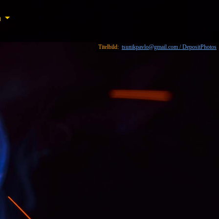
n
n
Titelbild:
tsunikpavlo@gmail.com / DepositPhotos