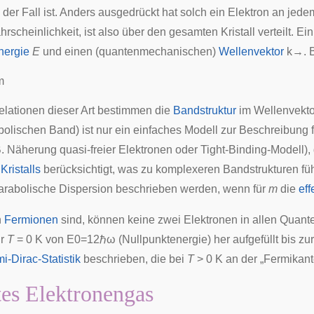
der Fall ist. Anders ausgedrückt hat solch ein Elektron an jed
rscheinlichkeit, ist also über den gesamten Kristall verteilt. Ei
nergie
E
und einen (quantenmechanischen)
Wellenvektor
k
→
. 
m
lationen dieser Art bestimmen die
Bandstruktur
im Wellenvekto
bolischen Band) ist nur ein einfaches Modell zur Beschreibung f
B. Näherung quasi-freier Elektronen oder
Tight-Binding
-Modell),
s
Kristalls
berücksichtigt, was zu komplexeren Bandstrukturen füh
arabolische Dispersion beschrieben werden, wenn für
m
die
eff
n
Fermionen
sind, können keine zwei Elektronen in allen Quan
ur
T
= 0 K von
E
0
=
1
2
ℏ
ω
(
Nullpunktenergie
) her aufgefüllt bis 
i-Dirac-Statistik
beschrieben, die bei
T
> 0 K an der „Fermikante
tes Elektronengas