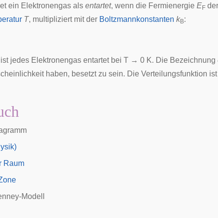
t ein Elektronengas als
entartet
, wenn die
Fermienergie
E
der
F
eratur
T
, multipliziert mit der
Boltzmannkonstanten
k
:
B
ist jedes Elektronengas entartet bei T → 0 K. Die Bezeichnung
heinlichkeit haben, besetzt zu sein. Die Verteilungsfunktion is
uch
iagramm
ysik)
er Raum
-Zone
enney-Modell