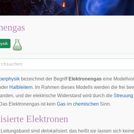
nengas
ysik
perphysik
bezeichnet der Begriff
Elektronengas
eine Modellvors
oder
Halbleitern
. Im Rahmen dieses Modells werden die frei bew
tanden, und der elektrische Widerstand wird durch die
Streuung
Das Elektronengas ist kein
Gas
im
chemischen
Sinn.
isierte Elektronen
 Leitungsband sind
delokalisiert
, das heißt sie lassen sich kei