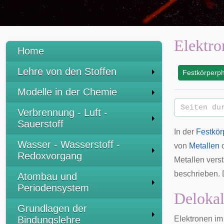
Elektro
Home
Lehre von den Stoffen
Festkörperph
:
Modelle in der Chemie
Verbrennung - Luft -
Sauerstoff
In der
Festkör
Wasser - Wasserstoff -
von
Metallen
Redoxvorgang
Metallen vers
beschrieben. 
Atombau und
Periodensystem
Delokal
Grundlagen der
Bindungslehre
Elektronen im