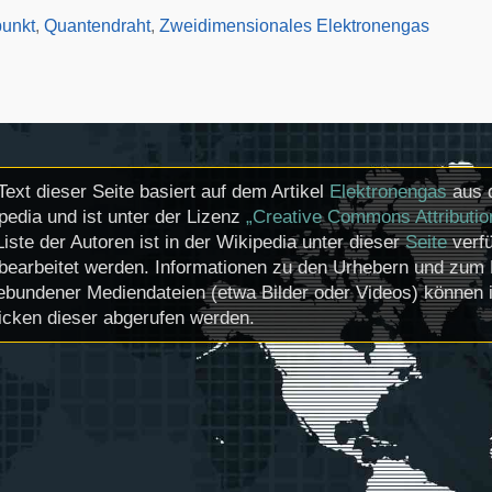
unkt
,
Quantendraht
,
Zweidimensionales Elektronengas
Text dieser Seite basiert auf dem Artikel
Elektronengas
aus d
pedia und ist unter der Lizenz
„Creative Commons Attributio
Liste der Autoren ist in der Wikipedia unter dieser
Seite
verfü
bearbeitet werden. Informationen zu den Urhebern und zum 
ebundener Mediendateien (etwa Bilder oder Videos) können i
icken dieser abgerufen werden.