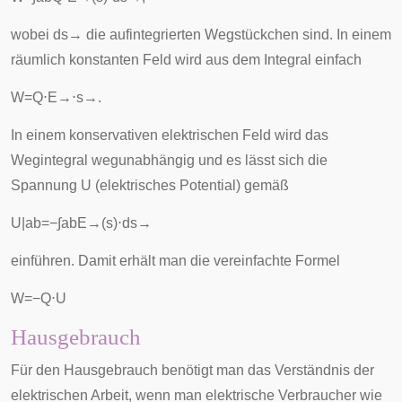
wobei
d
s
→
die aufintegrierten Wegstückchen sind. In einem
räumlich konstanten Feld wird aus dem Integral einfach
W
=
Q
⋅
E
→
⋅
s
→
.
In einem
konservativen elektrischen Feld
wird das
Wegintegral wegunabhängig und es lässt sich die
Spannung
U
(elektrisches Potential) gemäß
U
|
a
b
=
−
∫
a
b
E
→
(
s
)
⋅
d
s
→
einführen. Damit erhält man die vereinfachte Formel
W
=
−
Q
⋅
U
Hausgebrauch
Für den Hausgebrauch benötigt man das Verständnis der
elektrischen Arbeit, wenn man elektrische Verbraucher wie