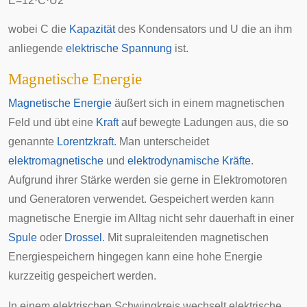
E
=
1
2
⋅
C
⋅
U
2
wobei
C
die
Kapazität
des Kondensators und
U
die an ihm
anliegende
elektrische Spannung
ist.
Magnetische Energie
Magnetische Energie
äußert sich in einem magnetischen
Feld und übt eine
Kraft
auf bewegte Ladungen aus, die so
genannte
Lorentzkraft
. Man unterscheidet
elektromagnetische
und
elektrodynamische
Kräfte
.
Aufgrund ihrer Stärke werden sie gerne in
Elektromotoren
und
Generatoren
verwendet. Gespeichert werden kann
magnetische Energie im Alltag nicht sehr dauerhaft in einer
Spule
oder
Drossel
. Mit
supraleitenden magnetischen
Energiespeichern
hingegen kann eine hohe Energie
kurzzeitig gespeichert werden.
In einem
elektrischen Schwingkreis
wechselt elektrische