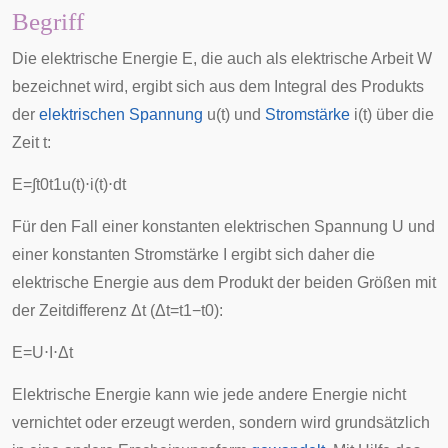
Begriff
Die elektrische Energie
E
, die auch als elektrische Arbeit
W
bezeichnet wird, ergibt sich aus dem Integral des Produkts
der
elektrischen Spannung
u
(
t
)
und
Stromstärke
i
(
t
)
über die
Zeit
t
:
E
=
∫
t
0
t
1
u
(
t
)
⋅
i
(
t
)
⋅
d
t
Für den Fall einer konstanten elektrischen Spannung
U
und
einer konstanten Stromstärke
I
ergibt sich daher die
elektrische Energie aus dem Produkt der beiden Größen mit
der Zeitdifferenz
Δ
t
(
Δ
t
=
t
1
−
t
0
):
E
=
U
⋅
I
⋅
Δ
t
Elektrische Energie kann wie jede andere Energie nicht
vernichtet oder erzeugt werden, sondern wird grundsätzlich