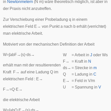
in
Newtonmetern
(N m) wäre theoretisch möglich, ist aber in
der Praxis nicht anzutreffen.
Zur Verschiebung einer Probeladung
q
in einem
elektrischen Feld
E
→
von Punkt
a
nach
b
erhält (verrichtet)
man elektrische Arbeit.
Motiviert von der mechanischen Definition der Arbeit
W
=
∫
a
b
F
→
(
s
)
⋅
d
s
→
W
= Arbeit in
J
oder Ws
F
→
= Kraft in
N
erhält man mit der resultierenden
d
s
→
= Strecke in
m
Kraft
F
→
auf eine Ladung Q im
Q
= Ladung in
C
elektrischen Feld :
E
→
E
→
= Feld in V/m
U
= Spannung in
V
F
→
=
Q
⋅
E
→
die elektrische Arbeit
W
=
∫
a
b
Q
⋅
E
→
(
s
)
⋅
d
s
→
,