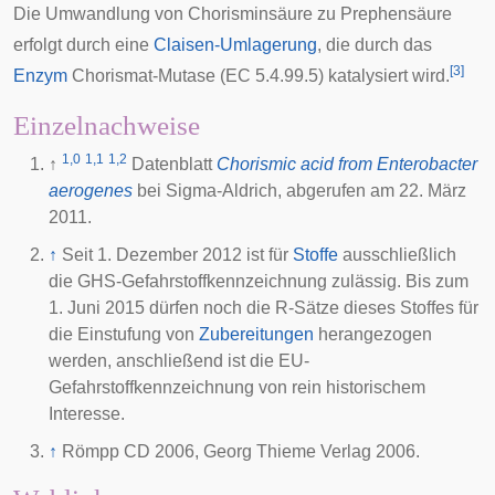
Die Umwandlung von Chorisminsäure zu Prephensäure
erfolgt durch eine
Claisen-Umlagerung
, die durch das
[
3
]
Enzym
Chorismat-Mutase
(EC 5.4.99.5) katalysiert wird.
Einzelnachweise
1,0
1,1
1,2
↑
Datenblatt
Chorismic acid from Enterobacter
aerogenes
bei Sigma-Aldrich, abgerufen am 22. März
2011.
↑
Seit 1. Dezember 2012 ist für
Stoffe
ausschließlich
die GHS-Gefahrstoffkennzeichnung zulässig. Bis zum
1. Juni 2015 dürfen noch die R-Sätze dieses Stoffes für
die Einstufung von
Zubereitungen
herangezogen
werden, anschließend ist die EU-
Gefahrstoffkennzeichnung von rein historischem
Interesse.
↑
Römpp CD 2006, Georg Thieme Verlag 2006.