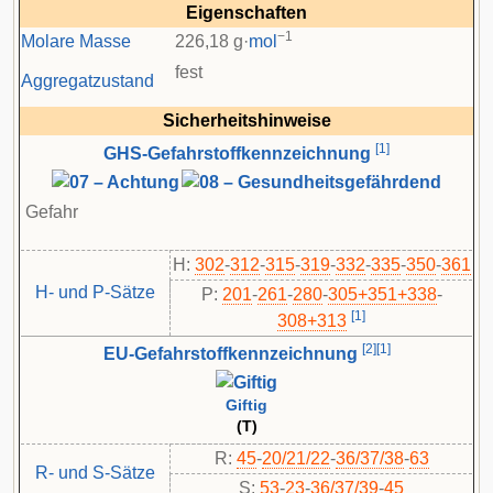
Eigenschaften
−1
Molare Masse
226,18 g·
mol
fest
Aggregatzustand
Sicherheitshinweise
[
1
]
GHS-Gefahrstoffkennzeichnung
Gefahr
H:
302
-
312
-
315
-
319
-
332
-
335
-
350
-
361
H- und P-Sätze
P:
201
-​
261
-​
280
-​
305+351+338
-​
[
1
]
308+313
[
2
]
[
1
]
EU-Gefahrstoffkennzeichnung
Giftig
(T)
R:
45
-
20/21/22
-
36/37/38
-
63
R- und S-Sätze
S:
53
-
23
-
36/37/39
-
45