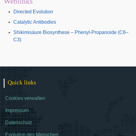
Weblinks
Directed Evolution
Catalytic Antibodies
Shikimisäure Biosynthese – Phenyl-Propanoide (C6–
C3)
Quick links
Cookies verwalten
Impressum
Datenschutz
Evolution des Menschen