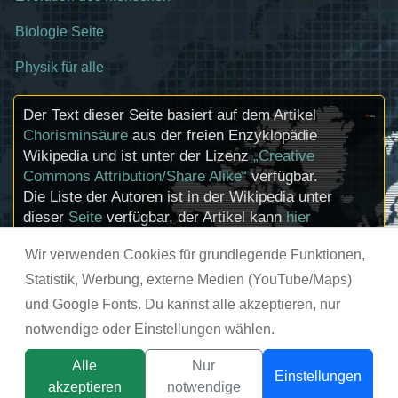
Biologie Seite
Physik für alle
Der Text dieser Seite basiert auf dem Artikel
Chorisminsäure
aus der freien Enzyklopädie
Wikipedia und ist unter der Lizenz
„Creative
Commons Attribution/Share Alike“
verfügbar.
Die Liste der Autoren ist in der Wikipedia unter
dieser
Seite
verfügbar, der Artikel kann
hier
bearbeitet werden. Informationen zu den
Wir verwenden Cookies für grundlegende Funktionen,
Urhebern und zum Lizenzstatus eingebundener
Mediendateien (etwa Bilder oder Videos) können
Statistik, Werbung, externe Medien (YouTube/Maps)
im Regelfall durch Anklicken dieser abgerufen
und Google Fonts. Du kannst alle akzeptieren, nur
werden.
notwendige oder Einstellungen wählen.
© chemie-schule.de 2026
Alle
Nur
Einstellungen
akzeptieren
notwendige