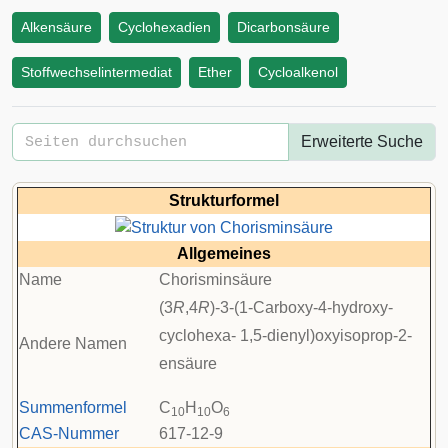
Alkensäure
Cyclohexadien
Dicarbonsäure
Stoffwechselintermediat
Ether
Cycloalkenol
Erweiterte Suche
Strukturformel
Allgemeines
Name
Chorisminsäure
(3
R
,4
R
)-3-(1-Carboxy-4-hydroxy-
cyclohexa- 1,5-dienyl)oxyisoprop-2-
Andere Namen
ensäure
Summenformel
C
H
O
10
10
6
CAS-Nummer
617-12-9