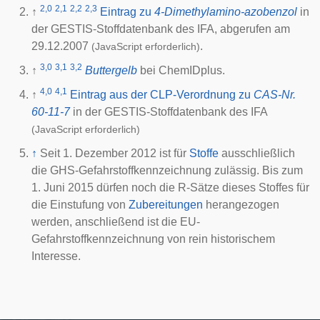
2,0
2,1
2,2
2,3
↑
Eintrag zu
4-Dimethylamino-azobenzol
in
der GESTIS-Stoffdatenbank des
IFA
, abgerufen am
29.12.2007
.
(JavaScript erforderlich)
3,0
3,1
3,2
↑
Buttergelb
bei
ChemIDplus
.
4,0
4,1
↑
Eintrag aus der CLP-Verordnung zu
CAS-Nr.
60-11-7
in der GESTIS-Stoffdatenbank des
IFA
(JavaScript erforderlich)
↑
Seit 1. Dezember 2012 ist für
Stoffe
ausschließlich
die GHS-Gefahrstoffkennzeichnung zulässig. Bis zum
1. Juni 2015 dürfen noch die R-Sätze dieses Stoffes für
die Einstufung von
Zubereitungen
herangezogen
werden, anschließend ist die EU-
Gefahrstoffkennzeichnung von rein historischem
Interesse.