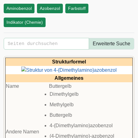
Aminobenzol
Azobenzol
Farbstoff
Indikator (Chemie)
Erweiterte Suche
Strukturformel
Allgemeines
Name
Buttergelb
Dimethylgelb
Methylgelb
Buttergelb
4-(Dimethylamino)azobenzol
Andere Namen
(4-Dimethylamino)-azobenzol