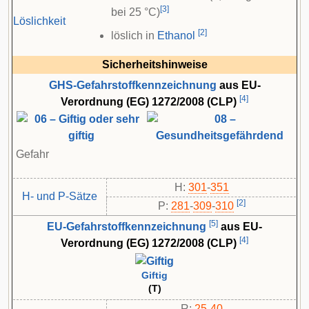
[
3
]
bei 25 °C)
Löslichkeit
[
2
]
löslich in
Ethanol
Sicherheitshinweise
GHS-Gefahrstoffkennzeichnung
aus EU-
[
4
]
Verordnung (EG) 1272/2008 (CLP)
Gefahr
H:
301
-
351
H- und P-Sätze
[
2
]
P:
281
-​
309
-​
310
[
5
]
EU-Gefahrstoffkennzeichnung
aus EU-
[
4
]
Verordnung (EG) 1272/2008 (CLP)
Giftig
(T)
R:
25
-
40