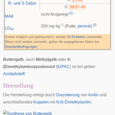
R- und S-Sätze
S:
36/37
-
45
[
2
]
nicht festgelegt
MAK
−1
[
3
]
200 mg·kg
(Ratte,
peroral
)
LD
50
Soweit möglich und gebräuchlich, werden
SI-Einheiten
verwendet.
Wenn nicht anders vermerkt, gelten die angegebenen Daten bei
Standardbedingungen
.
Buttergelb
, auch
Methylgelb
oder
4-
(Dimethylamino)azobenzol
(
IUPAC
) ist ein gelber
Azofarbstoff
.
Herstellung
Die Herstellung erfolgt durch
Diazotierung
von
Anilin
und
anschließendes
Kuppeln
mit
N,N-Dimethylanilin
.