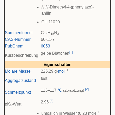
N
,
N
-Dimethyl-4-(phenylazo)-
anilin
C.I. 11020
Summenformel
C
H
N
14
15
3
CAS-Nummer
60-11-7
PubChem
6053
[
1
]
gelbe Blättchen
Kurzbeschreibung
Eigenschaften
−1
Molare Masse
225,29 g·
mol
fest
Aggregatzustand
[
2
]
113–117
°C
(Zersetzung)
Schmelzpunkt
[
3
]
2,96
pK
-Wert
s
−1
unlöslich in Wasser (0,23 mg·l