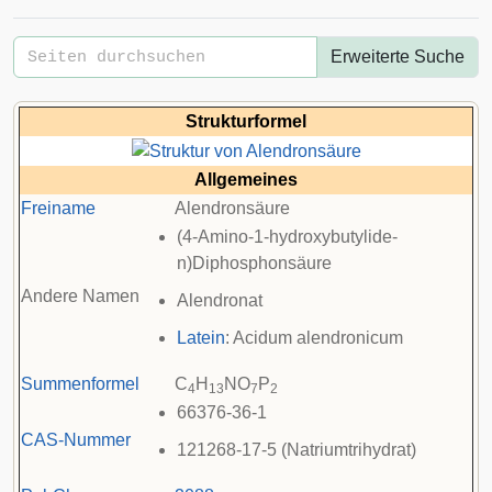
Erweiterte Suche
Strukturformel
Allgemeines
Freiname
Alendronsäure
(4-Amino-1-hydroxybutylide-
n)Diphosphonsäure
Andere Namen
Alendronat
Latein
: Acidum alendronicum
Summenformel
C
H
NO
P
4
13
7
2
66376-36-1
CAS-Nummer
121268-17-5 (Natriumtrihydrat)