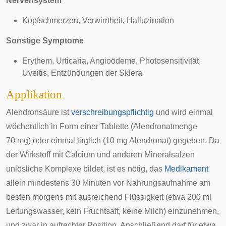
Nervensystem
Kopfschmerzen,
Verwirrtheit
,
Halluzination
Sonstige Symptome
Erythem
,
Urticaria
,
Angioödeme
,
Photosensitivität
,
Uveitis
, Entzündungen der
Sklera
Applikation
Alendronsäure ist
verschreibungspflichtig
und wird einmal
wöchentlich in Form einer Tablette (Alendronatmenge
70 mg) oder einmal täglich (10 mg Alendronat) gegeben. Da
der Wirkstoff mit Calcium und anderen Mineralsalzen
unlösliche Komplexe bildet, ist es nötig, das
Medikament
allein mindestens 30 Minuten vor Nahrungsaufnahme am
besten morgens mit ausreichend Flüssigkeit (etwa 200 ml
Leitungswasser, kein Fruchtsaft, keine Milch) einzunehmen,
und zwar in aufrechter Position. Anschließend darf für etwa