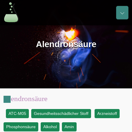
Alendronsäure
Alendronsäure
ATC-M05
Gesundheitsschädlicher Stoff
Arzneistoff
:
Phosphonsäure
Alkohol
Amin