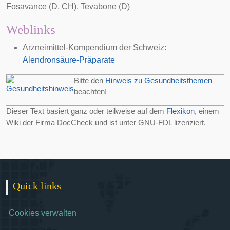
Fosavance (D, CH), Tevabone (D)
Weblinks
Arzneimittel-Kompendium der Schweiz:
Alendronsäure-Präparate
Bitte den
Hinweis zu Gesundheitsthemen
beachten!
Dieser Text basiert ganz oder teilweise auf dem
Flexikon
, einem
Wiki der Firma
DocCheck
und ist unter
GNU-FDL
lizenziert.
Quick links
Cookies verwalten