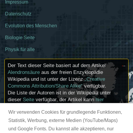
Impressum
Datenschutz
Evolution des Menschen
Biologie Seite
Physik für alle
Der Text dieser Seite basiert auf dem Artikel
Alendronsäure
aus der freien Enzyklopädie
Wikipedia und ist unter der Lizenz
„Creative
Commons Attribution/Share Alike“
verfügbar.
Die Liste der Autoren ist in der Wikipedia unter
dieser
Seite
verfügbar, der Artikel kann
hier
bearbeitet werden. Informationen zu den
Wir verwenden Cookies für grundlegende Funktionen,
Urhebern und zum Lizenzstatus eingebundener
Mediendateien (etwa Bilder oder Videos) können
Statistik, Werbung, externe Medien (YouTube/Maps)
im Regelfall durch Anklicken dieser abgerufen
und Google Fonts. Du kannst alle akzeptieren, nur