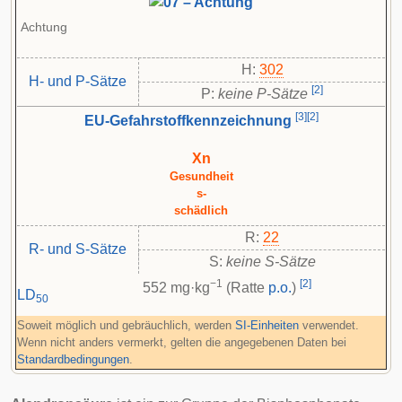
Achtung
H:
302
H- und P-Sätze
[
2
]
P:
keine P-Sätze
[
3
]
[
2
]
EU-Gefahrstoffkennzeichnung
Xn
Gesundheit
s-
schädlich
R:
22
R- und S-Sätze
S:
keine S-Sätze
−1
[
2
]
552 mg·kg
(Ratte
p.o.
)
LD
50
Soweit möglich und gebräuchlich, werden
SI-Einheiten
verwendet.
Wenn nicht anders vermerkt, gelten die angegebenen Daten bei
Standardbedingungen
.