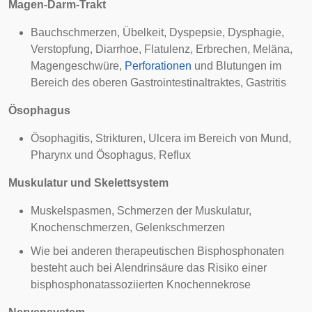
Magen-Darm-Trakt
Bauchschmerzen, Übelkeit,
Dyspepsie
,
Dysphagie
,
Verstopfung
,
Diarrhoe
,
Flatulenz
, Erbrechen,
Meläna
,
Magengeschwüre
,
Perforationen
und Blutungen im
Bereich des oberen
Gastrointestinaltraktes
,
Gastritis
Ösophagus
Ösophagitis
,
Strikturen
,
Ulcera
im Bereich von Mund,
Pharynx
und Ösophagus,
Reflux
Muskulatur
und
Skelettsystem
Muskel
spasmen
, Schmerzen der Muskulatur,
Knochenschmerzen, Gelenkschmerzen
Wie bei anderen therapeutischen Bisphosphonaten
besteht auch bei Alendrinsäure das Risiko einer
bisphosphonatassoziierten Knochennekrose