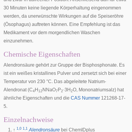
30 Minuten keine liegende Körperhaltung eingenommen
werden, da unerwünschte Wirkungen auf die Speiseröhre
(
Ösophagus
) auftreten können. Eine Empfehlung ist das
Medikament vor dem morgendlichen Waschen
einzunehmen.
Chemische Eigenschaften
Alendronsäure gehört zur Gruppe der Bisphosphonate. Es
ist ein weißes kristallines Pulver und zersetzt sich bei einer
Temperatur von 230 °C. Das abgeleitete Natrium-
Alendronat (C
H
NNaO
P
·3H
O, Mononatriumsalz) hat
4
12
7
2
2
ähnliche Eigenschaften und die
CAS Nummer
121268-17-
5.
Einzelnachweise
1,0
1,1
↑
Alendronsäure
bei
ChemIDplus