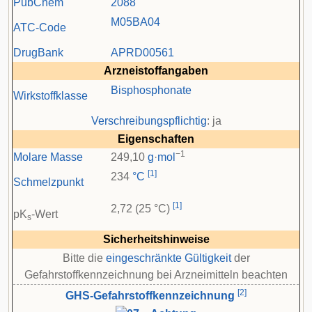
PubChem
2088
M05
BA04
ATC-Code
DrugBank
APRD00561
Arzneistoffangaben
Bisphosphonate
Wirkstoffklasse
Verschreibungspflichtig
: ja
Eigenschaften
−1
Molare Masse
249,10
g
·
mol
[
1
]
234
°C
Schmelzpunkt
[
1
]
2,72 (25 °C)
pK
-Wert
s
Sicherheitshinweise
Bitte die
eingeschränkte Gültigkeit
der
Gefahrstoffkennzeichnung bei Arzneimitteln beachten
[
2
]
GHS-Gefahrstoffkennzeichnung