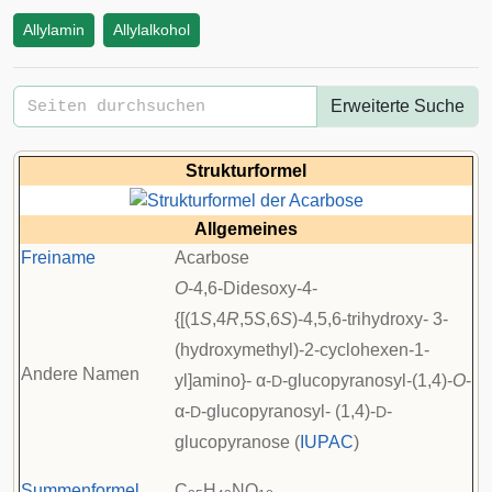
Allylamin
Allylalkohol
Erweiterte Suche
Strukturformel
Allgemeines
Freiname
Acarbose
O
-4,6-Didesoxy-4-
{[(1
S
,4
R
,5
S
,6
S
)-4,5,6-trihydroxy- 3-
(hydroxymethyl)-2-cyclohexen-1-
Andere Namen
yl]amino}- α-
-glucopyranosyl-(1,4)-
O
-
D
α-
-glucopyranosyl- (1,4)-
-
D
D
glucopyranose (
IUPAC
)
Summenformel
C
H
NO