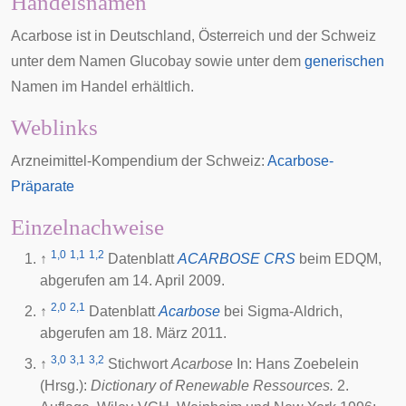
Handelsnamen
Acarbose ist in Deutschland, Österreich und der Schweiz
unter dem Namen Glucobay sowie unter dem
generischen
Namen im Handel erhältlich.
Weblinks
Arzneimittel-Kompendium der Schweiz:
Acarbose-
Präparate
Einzelnachweise
1,0
1,1
1,2
↑
Datenblatt
ACARBOSE CRS
beim
EDQM
,
abgerufen am 14. April 2009.
2,0
2,1
↑
Datenblatt
Acarbose
bei Sigma-Aldrich,
abgerufen am 18. März 2011.
3,0
3,1
3,2
↑
Stichwort
Acarbose
In: Hans Zoebelein
(Hrsg.):
Dictionary of Renewable Ressources.
2.