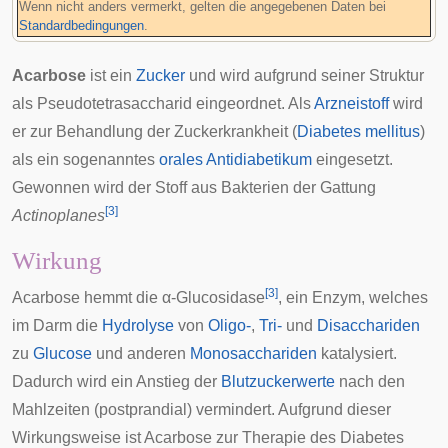
Wenn nicht anders vermerkt, gelten die angegebenen Daten bei
Standardbedingungen
.
Acarbose
ist ein
Zucker
und wird aufgrund seiner Struktur
als
Pseudotetrasaccharid
eingeordnet. Als
Arzneistoff
wird
er zur Behandlung der Zuckerkrankheit (
Diabetes mellitus
)
als ein sogenanntes
orales
Antidiabetikum
eingesetzt.
Gewonnen wird der Stoff aus Bakterien der Gattung
[
3
]
Actinoplanes
Wirkung
[
3
]
Acarbose hemmt die
α-Glucosidase
, ein Enzym, welches
im
Darm
die
Hydrolyse
von
Oligo-
,
Tri-
und
Disacchariden
zu
Glucose
und anderen
Monosacchariden
katalysiert.
Dadurch wird ein Anstieg der
Blutzuckerwerte
nach den
Mahlzeiten (postprandial) vermindert. Aufgrund dieser
Wirkungsweise ist Acarbose zur Therapie des Diabetes