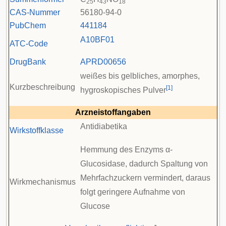
25
43
18
CAS-Nummer
56180-94-0
PubChem
441184
A10
BF01
ATC-Code
DrugBank
APRD00656
weißes bis gelbliches, amorphes,
Kurzbeschreibung
[
1
]
hygroskopisches Pulver
Arzneistoffangaben
Antidiabetika
Wirkstoffklasse
Hemmung des Enzyms α-
Glucosidase, dadurch Spaltung von
Mehrfachzuckern vermindert, daraus
Wirkmechanismus
folgt geringere Aufnahme von
Glucose