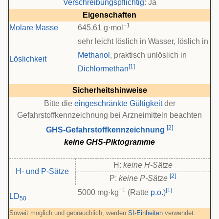
Verschreibungspflichtig
: Ja
Eigenschaften
−1
Molare Masse
645,61 g·mol
sehr leicht löslich in Wasser, löslich in
Methanol
, praktisch unlöslich in
Löslichkeit
[
1
]
Dichlormethan
Sicherheitshinweise
Bitte die
eingeschränkte Gültigkeit
der
Gefahrstoffkennzeichnung bei Arzneimitteln beachten
[
2
]
GHS-Gefahrstoffkennzeichnung
keine GHS-Piktogramme
H:
keine H-Sätze
H- und P-Sätze
[
2
]
P:
keine P-Sätze
−1
[
1
]
5000 mg·kg
(Ratte
p.o.
)
LD
50
Soweit möglich und gebräuchlich, werden
SI-Einheiten
verwendet.