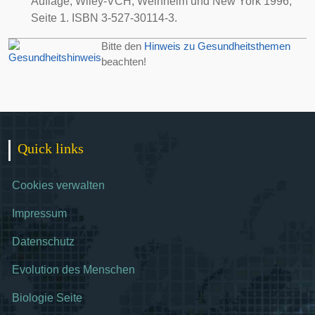
Auflage, Wiley-VCH, Weinheim und New York 1996;
Seite 1. ISBN 3-527-30114-3.
Bitte den
Hinweis zu Gesundheitsthemen
beachten!
Quick links
Cookies verwalten
Impressum
Datenschutz
Evolution des Menschen
Biologie Seite