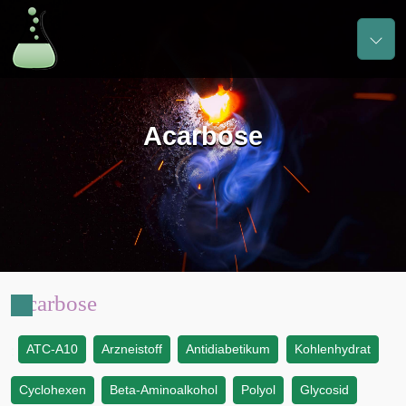
Acarbose
Acarbose
ATC-A10
Arzneistoff
Antidiabetikum
Kohlenhydrat
:
Cyclohexen
Beta-Aminoalkohol
Polyol
Glycosid