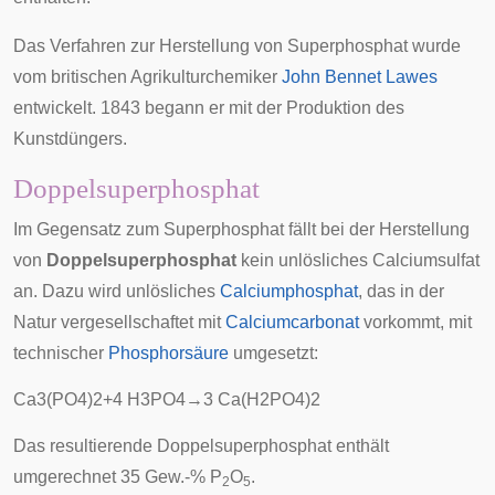
Das Verfahren zur Herstellung von Superphosphat wurde
vom britischen
Agrikulturchemiker
John Bennet Lawes
entwickelt.
1843
begann er mit der Produktion des
Kunstdüngers.
Doppelsuperphosphat
Im Gegensatz zum Superphosphat fällt bei der Herstellung
von
Doppelsuperphosphat
kein unlösliches Calciumsulfat
an. Dazu wird unlösliches
Calciumphosphat
, das in der
Natur vergesellschaftet mit
Calciumcarbonat
vorkommt, mit
technischer
Phosphorsäure
umgesetzt:
C
a
3
(
P
O
4
)
2
+
4
H
3
P
O
4
→
3
C
a
(
H
2
P
O
4
)
2
Das resultierende Doppelsuperphosphat enthält
umgerechnet 35 Gew.-% P
O
.
2
5