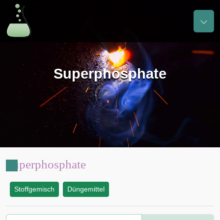
Superphosphate
Superphosphate
Stoffgemisch
Düngemittel
: