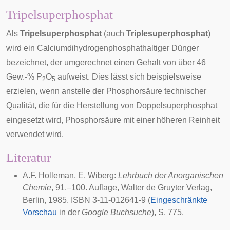
Tripelsuperphosphat
Als
Tripelsuperphosphat
(auch
Triplesuperphosphat
)
wird ein Calciumdihydrogenphosphathaltiger Dünger
bezeichnet, der umgerechnet einen Gehalt von über 46
Gew.-% P
O
aufweist. Dies lässt sich beispielsweise
2
5
erzielen, wenn anstelle der Phosphorsäure technischer
Qualität, die für die Herstellung von Doppelsuperphosphat
eingesetzt wird, Phosphorsäure mit einer höheren Reinheit
verwendet wird.
Literatur
A.F. Holleman, E. Wiberg:
Lehrbuch der Anorganischen
Chemie
, 91.–100. Auflage, Walter de Gruyter Verlag,
Berlin, 1985. ISBN 3-11-012641-9 (
Eingeschränkte
Vorschau
in der
Google Buchsuche
), S. 775.