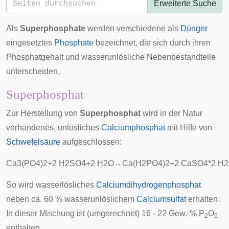
Erweiterte Suche
Als
Superphosphate
werden verschiedene als
Dünger
eingesetztes
Phosphate
bezeichnet, die sich durch ihren
Phosphatgehalt und wasserunlösliche Nebenbestandteile
unterscheiden.
Superphosphat
Zur Herstellung von
Superphosphat
wird in der Natur
vorhandenes, unlösliches
Calciumphosphat
mit Hilfe von
Schwefelsäure
aufgeschlossen:
C
a
3
(
P
O
4
)
2
+
2
H
2
S
O
4
+
2
H
2
O
→
C
a
(
H
2
P
O
4
)
2
+
2
C
a
S
O
4
*
2
H
2
So wird wasserlösliches
Calciumdihydrogenphosphat
neben ca. 60 % wasserunlöslichem
Calciumsulfat
erhalten.
In dieser Mischung ist (umgerechnet) 16 - 22 Gew.-% P
O
2
5
enthalten.