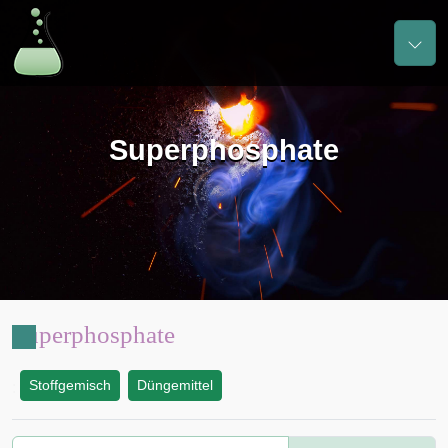
Superphosphate
Superphosphate
Stoffgemisch
Düngemittel
: