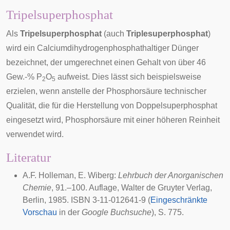
Tripelsuperphosphat
Als
Tripelsuperphosphat
(auch
Triplesuperphosphat
)
wird ein Calciumdihydrogenphosphathaltiger Dünger
bezeichnet, der umgerechnet einen Gehalt von über 46
Gew.-% P
O
aufweist. Dies lässt sich beispielsweise
2
5
erzielen, wenn anstelle der Phosphorsäure technischer
Qualität, die für die Herstellung von Doppelsuperphosphat
eingesetzt wird, Phosphorsäure mit einer höheren Reinheit
verwendet wird.
Literatur
A.F. Holleman, E. Wiberg:
Lehrbuch der Anorganischen
Chemie
, 91.–100. Auflage, Walter de Gruyter Verlag,
Berlin, 1985. ISBN 3-11-012641-9 (
Eingeschränkte
Vorschau
in der
Google Buchsuche
), S. 775.