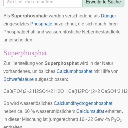
Erweiterte Suche
Als
Superphosphate
werden verschiedene als
Dünger
eingesetztes
Phosphate
bezeichnet, die sich durch ihren
Phosphatgehalt und wasserunlösliche Nebenbestandteile
unterscheiden.
Superphosphat
Zur Herstellung von
Superphosphat
wird in der Natur
vorhandenes, unlösliches
Calciumphosphat
mit Hilfe von
Schwefelsäure
aufgeschlossen:
C
a
3
(
P
O
4
)
2
+
2
H
2
S
O
4
+
2
H
2
O
→
C
a
(
H
2
P
O
4
)
2
+
2
C
a
S
O
4
*
2
H
2
So wird wasserlösliches
Calciumdihydrogenphosphat
neben ca. 60 % wasserunlöslichem
Calciumsulfat
erhalten.
In dieser Mischung ist (umgerechnet) 16 - 22 Gew.-% P
O
2
5
enthalten.