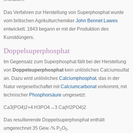
Das Verfahren zur Herstellung von Superphosphat wurde
vom britischen
Agrikulturchemiker
John Bennet Lawes
entwickelt.
1843
begann er mit der Produktion des
Kunstdüngers.
Doppelsuperphosphat
Im Gegensatz zum Superphosphat fällt bei der Herstellung
von
Doppelsuperphosphat
kein unlösliches Calciumsulfat
an. Dazu wird unlösliches
Calciumphosphat
, das in der
Natur vergesellschaftet mit
Calciumcarbonat
vorkommt, mit
technischer
Phosphorsäure
umgesetzt:
C
a
3
(
P
O
4
)
2
+
4
H
3
P
O
4
→
3
C
a
(
H
2
P
O
4
)
2
Das resultierende Doppelsuperphosphat enthält
umgerechnet 35 Gew.-% P
O
.
2
5