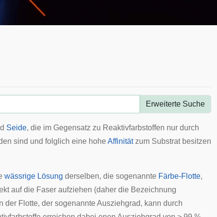
Erweiterte Suche
nd
Seide
, die im Gegensatz zu
Reaktivfarbstoffen
nur durch
den sind und folglich eine hohe
Affinität
zum Substrat besitzen
ne
wässrige Lösung
derselben, die sogenannte
Färbe-Flotte
,
direkt auf die Faser aufziehen (daher die Bezeichnung
n der Flotte, der sogenannte
Ausziehgrad
, kann durch
vfarbstoffe erreichen dabei enen Ausziehgrad von > 99 %,