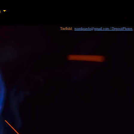
n
n
Titelbild:
tsunikpavlo@gmail.com / DepositPhotos