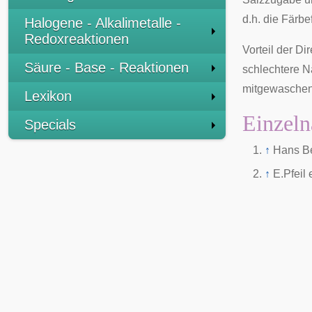
d.h. die Färbe
Halogene - Alkalimetalle -
Redoxreaktionen
Vorteil der Di
Säure - Base - Reaktionen
schlechtere N
mitgewaschene
Lexikon
Einzeln
Specials
↑
Hans Be
↑
E.Pfeil