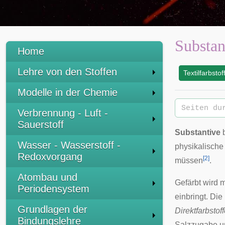
Substan
Home
Lehre von den Stoffen
Textilfarbstof
:
Modelle in der Chemie
Verbrennung - Luft -
Sauerstoff
Substantive
Wasser - Wasserstoff -
physikalische
Redoxvorgang
[
2
]
müssen
.
Atombau und
Gefärbt wird m
Periodensystem
einbringt. Die
Grundlagen der
Direktfarbstof
Bindungslehre
Salzzugabe un