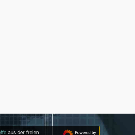
ffe
aus der freien