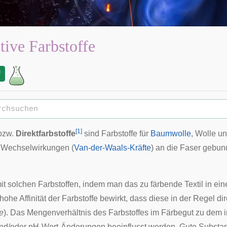
tive Farbstoffe
f
[
1
]
bzw.
Direktfarbstoffe
sind Farbstoffe für
Baumwolle
,
Wolle
u
 Wechselwirkungen (
Van-der-Waals-Kräfte
) an die Faser gebun
it solchen Farbstoffen, indem man das zu färbende Textil in ei
 hohe Affinität der Farbstoffe bewirkt, dass diese in der Regel 
fe
). Das Mengenverhältnis des Farbstoffes im Färbegut zu dem i
d/oder pH-Wert-Änderungen beeinflusst werden. Gute Substanti