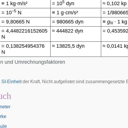
5
≡ 1 kg·m/s²
= 10
dyn
≈ 0,102 kp
−5
= 10
N
≡ 1 g·cm/s²
= 1/980665
= 9,80665 N
= 980665 dyn
≡
g
· 1 kg
N
= 4,4482216152605
≈ 444822 dyn
= 0,45359
N
= 0,138254954376
≈ 13825,5 dyn
≈ 0,0141 k
N
ten und Umrechnungsfaktoren
e
SI-Einheit
der Kraft. Nicht aufgelistet sind zusammengesetzte 
uch
meter
rke
ule