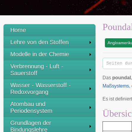
Pounda
Home
Lehre von den Stoffen
Angloamerika
:
Modelle in der Chemie
Verbrennung - Luft -
Sauerstoff
Das
poundal
Wasser - Wasserstoff -
Maßsystems
,
Redoxvorgang
Es ist definier
Atombau und
Periodensystem
Übersic
Grundlagen der
Bindungslehre