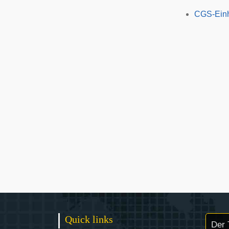
CGS-Einh
Quick links
Der 