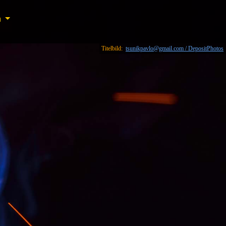
n
n
Titelbild:
tsunikpavlo@gmail.com / DepositPhotos