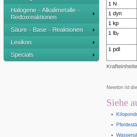
1 N
Halogene - Alkalimetalle -
1 dyn
Redoxreaktionen
1 kp
Säure - Base - Reaktionen
1 lb
f
Lexikon
1 pdl
Specials
Krafteinhei
Newton ist di
Siehe a
Kilopond
Pferdestä
Wassersä