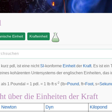
l
nische Einheit
Krafteinheit
, kurz pdl, ist eine nicht
SI
-konforme
Einheit
der
Kraft
. Es ist ei
 eines kohärenten Untersystems der englischen Einheiten, das 
-2
t als 1 Poundal = 1 pdl. = 1 lb·ft·s
(lb=
Pound
, ft=
Foot
, s=
Sekun
ht über die Einheiten der Kraft
Newton
Dyn
Kilopond