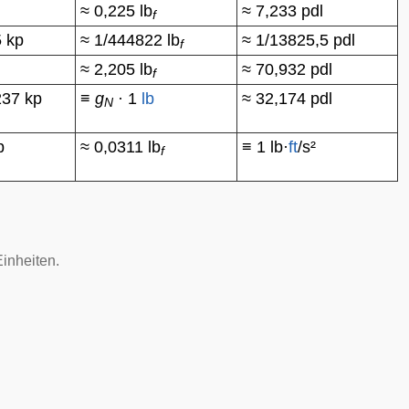
≈ 0,225 lb
≈ 7,233 pdl
f
 kp
≈ 1/444822 lb
≈ 1/13825,5 pdl
f
≈ 2,205 lb
≈ 70,932 pdl
f
237 kp
≡
g
· 1
lb
≈ 32,174 pdl
N
p
≈ 0,0311 lb
≡ 1 lb·
ft
/s²
f
Einheiten.