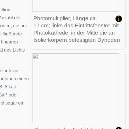
illion
 Anzahl der
Photomultiplier, Länge ca.
17 cm; links das Eintrittsfenster mit
 wird, die bei
Photokathode, in der Mitte die an
e fließende
Isolierkörpern befestigten Dynoden
 linearen
ät des Lichts
trieb vor
Photonen einen
 B.
Alkali
-
GaP
oder
und sogar ein