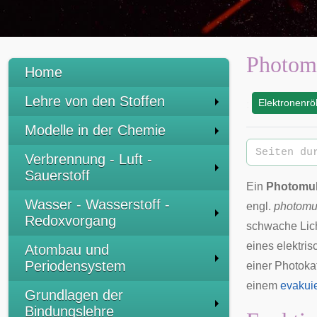
Photomu
Home
Lehre von den Stoffen
Elektronenrö
:
Modelle in der Chemie
Verbrennung - Luft -
Sauerstoff
Ein
Photomult
Wasser - Wasserstoff -
engl.
photomul
Redoxvorgang
schwache Lich
eines elektris
Atombau und
Periodensystem
einer
Photoka
einem
evakui
Grundlagen der
Bindungslehre