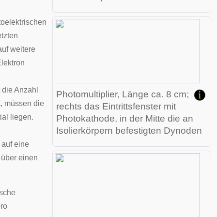
oelektrischen
etzten
auf weitere
Elektron
 die Anzahl
Photomultiplier, Länge ca. 8 cm;
t, müssen die
rechts das Eintrittsfenster mit
al liegen.
Photokathode, in der Mitte die an
Isolierkörpern befestigten Dynoden
 auf eine
über einen
ische
ro