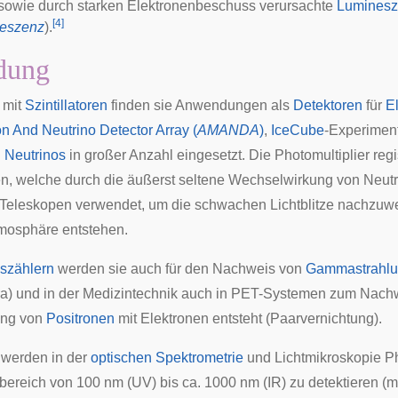
 sowie durch starken Elektronenbeschuss verursachte
Lumines
[
4
]
eszenz
).
dung
 mit
Szintillatoren
finden sie Anwendungen als
Detektoren
für
E
n And Neutrino Detector Array (
AMANDA
)
,
IceCube
-Experimen
n
Neutrinos
in großer Anzahl eingesetzt. Die Photomultiplier reg
n, welche durch die äußerst seltene Wechselwirkung von Neutri
Teleskopen
verwendet, um die schwachen Lichtblitze nachzuw
mosphäre entstehen.
nszählern
werden sie auch für den Nachweis von
Gammastrahl
a
) und in der
Medizintechnik
auch in
PET
-Systemen zum Nach
ung von
Positronen
mit Elektronen entsteht (Paarvernichtung).
 werden in der
optischen Spektrometrie
und
Lichtmikroskopie
Ph
ereich von 100 nm (UV) bis ca. 1000 nm (IR) zu detektieren (m