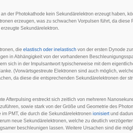
 an der Photokathode kein Sekundärelektron erzeugt haben, kö
ronen erzeugen, was zu schwachen Vorpulsen führt, da diese Ph
erzeugte Sekundärelektron.
tronen, die
elastisch oder inelastisch
von der ersten Dynode zur
ugen in Abhängigkeit von der vorhandenen Beschleunigungss
rn sich in der Impulsantwort typischerweise mit dem eigentliche
lanke. (Vorwärtsgestreute Elektronen sind auch möglich, welche
chen, da diese die entsprechenden Sekundärelektronen der st
nte
Afterpulsing
erstreckt sich zeitlich von mehreren Nanosekun
kzuführen, sowie stark von der Größe und Geometrie des Photom
 im PMT, die durch die Sekundärelektronen
ionisiert
und dadurc
erum neue Sekundärelektronen, welche zu deutlich verzögerte
ngsamer beschleunigen lassen. Weitere Ursachen sind die mög