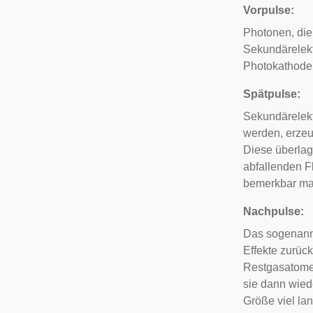
Vorpulse:
Photonen, die
Sekundärelekt
Photokathode 
Spätpulse:
Sekundärelek
werden, erze
Diese überlage
abfallenden F
bemerkbar ma
Nachpulse:
Das sogenan
Effekte zurüc
Restgasatome
sie dann wied
Größe viel la