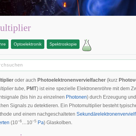
ltiplier
hre
Optoelektronik
Spektroskopie
iplier
oder auch
Photoelektronenvervielfacher
(kurz
Photove
tiplier tube
,
PMT
) ist eine spezielle
Elektronenröhre
mit dem Z
tsignale (bis hin zu einzelnen
Photonen
) durch Erzeugung und
chen Signals zu detektieren. Ein Photomultiplier besteht typisc
thode
und einem nachgeschalteten
Sekundärelektronenverviel
−6
−5
erten
(10
…10
Pa
) Glaskolben.