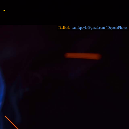
n
n
Titelbild:
tsunikpavlo@gmail.com / DepositPhotos