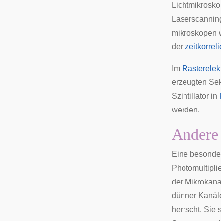
Lichtmikrosko
Laserscannin
mikroskopen 
der
zeitkorre
Im
Rasterelek
erzeugten Sek
Szintillator in
werden.
Andere
Eine besonder
Photomultiplie
der Mikrokana
dünner Kanäle
herrscht. Sie