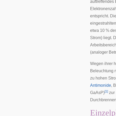
auftreffendes
Elektronenzah
entspricht. Di
eingestrahlten
etwa 10 % des
Strom) liegt.
Arbeitsbereich
(analoger Bet
Wegen ihrer h
Beleuchtung m
zu hohen Stro
Antimonide
,
B
[
1
]
GaAs
P)
zur
Durchbrennen 
Einzel