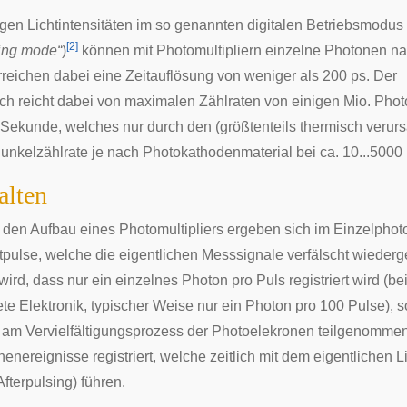
ngen Lichtintensitäten im so genannten digitalen Betriebsmodus 
[
2
]
ing mode“
)
können mit Photomultipliern einzelne Photonen 
reichen dabei eine Zeitauflösung von weniger als 200 ps. Der
h reicht dabei von maximalen Zählraten von einigen Mio. Phot
Sekunde, welches nur durch den (größtenteils thermisch verur
unkelzählrate je nach Photokathodenmaterial bei ca. 10...5000 
alten
 den Aufbau eines Photomultipliers ergeben sich im Einzelphot
htpulse, welche die eigentlichen Messsignale verfälscht wiede
 wird, dass nur ein einzelnes Photon pro Puls registriert wird (b
te Elektronik, typischer Weise nur ein Photon pro 100 Pulse), 
am Vervielfältigungsprozess der Photoelekronen teilgenommen
enereignisse registriert, welche zeitlich mit dem eigentlichen L
fterpulsing) führen.