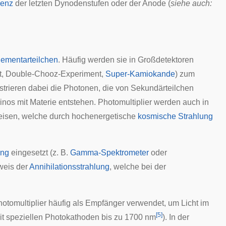
zenz
der letzten Dynodenstufen oder der Anode (
siehe auch:
lementarteilchen
. Häufig werden sie in Großdetektoren
t,
Double-Chooz-Experiment
,
Super-Kamiokande
) zum
istrieren dabei die Photonen, die von
Sekundärteilchen
nos mit Materie entstehen. Photomultiplier werden auch in
eisen, welche durch hochenergetische
kosmische Strahlung
ung
eingesetzt (z. B.
Gamma-Spektrometer
oder
weis der
Annihilationsstrahlung
, welche bei der
otomultiplier häufig als Empfänger verwendet, um Licht im
[
5
]
it speziellen Photokathoden bis zu 1700 nm
). In der