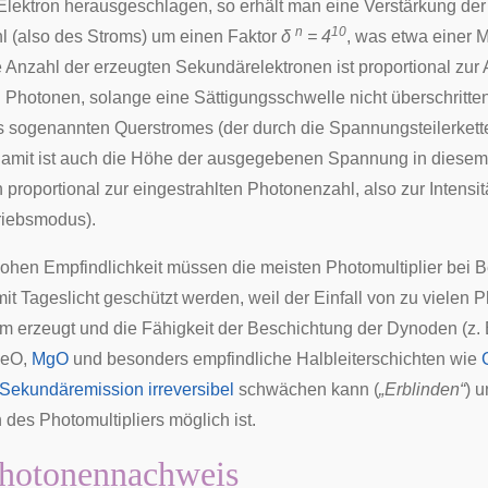
 Elektron herausgeschlagen, so erhält man eine Verstärkung der
n
10
l (also des Stroms) um einen Faktor
δ
= 4
, was etwa einer M
e Anzahl der erzeugten Sekundärelektronen ist proportional zur
 Photonen, solange eine Sättigungsschwelle nicht überschritten
 sogenannten Querstromes (der durch die Spannungsteilerkett
 Damit ist auch die Höhe der ausgegebenen Spannung in diesem
 proportional zur eingestrahlten Photonenzahl, also zur Intensit
riebsmodus).
ohen Empfindlichkeit müssen die meisten Photomultiplier bei Be
it Tageslicht geschützt werden, weil der Einfall von zu vielen 
m erzeugt und die Fähigkeit der Beschichtung der Dynoden (z.
eO
,
MgO
und besonders empfindliche Halbleiterschichten wie
Sekundäremission
irreversibel
schwächen kann (
„Erblinden“
) 
des Photomultipliers möglich ist.
photonennachweis