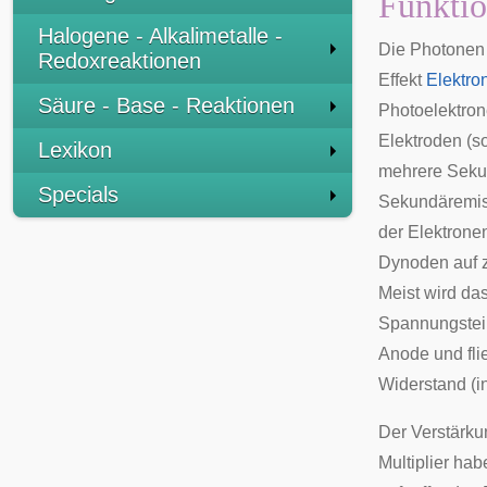
Funktio
Halogene - Alkalimetalle -
Die Photonen 
Redoxreaktionen
Effekt
Elektro
Säure - Base - Reaktionen
Photoelektro
Elektroden (
Lexikon
mehrere Sekun
Specials
Sekundäremis
der Elektrone
Dynoden auf z
Meist wird da
Spannungsteil
Anode und fli
Widerstand (i
Der Verstärku
Multiplier ha