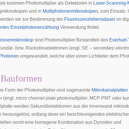
pie
kommen Photomultiplier als Detektoren in
Laser-Scanning-
gmikroskopen und in
Multiphotonenmikroskopen
, zum Einsatz.
werden sie zur Bestimmung der
Fluoreszenzlebensdauer
im dig
lierten Einzelphotonenzählung
Verwendung findet.
tronenmikroskop
sind Photomultiplier Bestandteil des
Everhart-
undär- bzw. Rückstreuelektronen (engl. SE –
secondary electr
Photonen
umgewandelt, welche über einen Lichtleiter dem Photo
 Bauformen
e Form der Photomultiplier sind sogenannte
Mikrokanalplatten
r (engl.
micro channel plate photomultiplier
, MCP-PMT oder kur
lplatte werden Sekundärelektronen aus der Innenwand mikros
 herausgelöst, entlang derer ein beschleunigendes elektrische
 stellen somit eine homogene Kombination aus Dynoden und