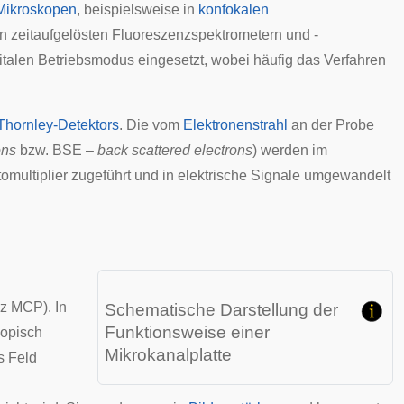
Mikroskopen
, beispielsweise in
konfokalen
 In zeitaufgelösten Fluoreszenzspektrometern und -
italen Betriebsmodus eingesetzt, wobei häufig das Verfahren
Thornley-Detektors
. Die vom
Elektronenstrahl
an der Probe
ons
bzw. BSE –
back scattered electrons
) werden im
multiplier zugeführt und in elektrische Signale umgewandelt
z MCP). In
Schematische Darstellung der
Funktionsweise einer
kopisch
Mikrokanalplatte
s Feld