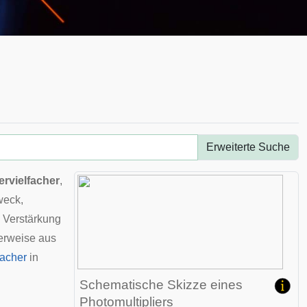
Erweiterte Suche
rvielfacher
,
weck,
 Verstärkung
herweise aus
facher
in
Schematische Skizze eines
Photomultipliers