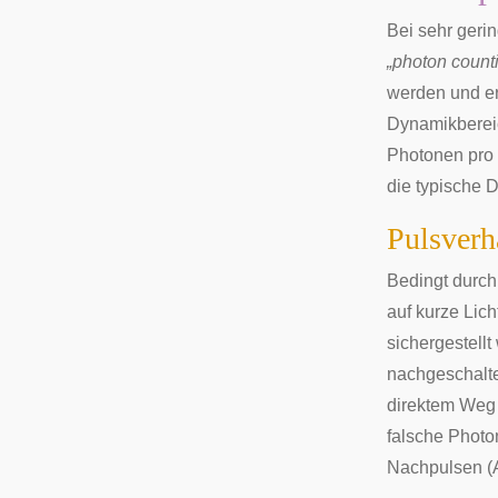
Bei sehr geri
„photon count
werden und er
Dynamikbereic
Photonen pro 
die typische D
Pulsverh
Bedingt durch
auf kurze Lic
sichergestellt
nachgeschalte
direktem Weg 
falsche Photon
Nachpulsen (A