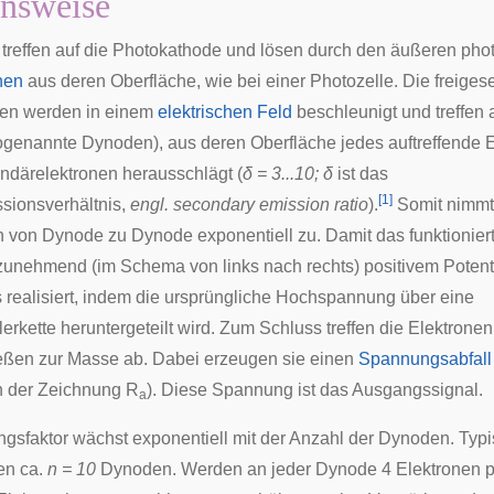
nsweise
treffen auf die Photokathode und lösen durch den äußeren
phot
nen
aus deren Oberfläche, wie bei einer
Photozelle
. Die freiges
nen
werden in einem
elektrischen Feld
beschleunigt und treffen 
sogenannte
Dynoden
), aus deren Oberfläche jedes auftreffende 
därelektronen herausschlägt (
δ = 3...10; δ
ist das
[
1
]
sionsverhältnis,
engl. secondary emission ratio
).
Somit nimmt
n von Dynode zu Dynode exponentiell zu. Damit das funktionier
unehmend (im Schema von links nach rechts) positivem Potenti
s realisiert, indem die ursprüngliche Hochspannung über eine
erkette
heruntergeteilt wird. Zum Schluss treffen die Elektronen
eßen zur Masse ab. Dabei erzeugen sie einen
Spannungsabfall
n der Zeichnung R
). Diese Spannung ist das Ausgangssignal.
a
ngsfaktor wächst exponentiell mit der Anzahl der Dynoden. Typ
ben ca.
n = 10
Dynoden. Werden an jeder Dynode 4 Elektronen p