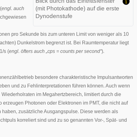
Blick durch das Eintrittsfenster
(mit Photokathode) auf die erste
(
engl. auch
Dynodenstufe
nachgewiesen
onen pro Sekunde bis zum unteren Limit von weniger als 10
sachten)
Dunkelstrom
begrenzt ist. Bei Raumtemperatur liegt
1/s (
engl. öfters auch „cps = counts per second“
).
onenzählbetrieb besondere charakteristische
Impulsantworten
rgeben und zu Fehlinterpretationen führen können. Auch wenn
ei Wiederholraten im Megahertzbereich, limitiert durch die
so erzeugen Photonen oder Elektronen im PMT, die nicht auf
 haben, zusätzliche Ausgangspulse. Diese werden als
ichtpuls korreliert sind und zu so genannten Vor-, Spät- und