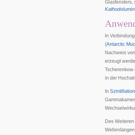
Glasfensters,
Kathodolumin
Anwen
In Verbindung
(
Antarctic Muo
Nachweis vo
erzeugt werde
Tscherenkow-
in der Hochat
In
Szintillatio
Gammakamer
Wechselwirk
Des Weiteren
Wellenlängenb