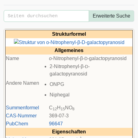
Erweiterte Suche
Strukturformel
Allgemeines
Name
o
-Nitrophenyl-β-
-galactopyranosid
D
2-Nitrophenyl-β-
-
D
galactopyranosid
Andere Namen
ONPG
Niphegal
Summenformel
C
H
NO
12
15
8
CAS-Nummer
369-07-3
PubChem
96647
Eigenschaften