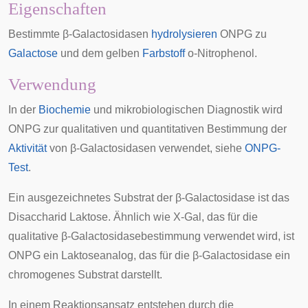
Eigenschaften
Bestimmte β-Galactosidasen
hydrolysieren
ONPG zu
Galactose
und dem gelben
Farbstoff
o-Nitrophenol
.
Verwendung
In der
Biochemie
und mikrobiologischen
Diagnostik
wird
ONPG zur qualitativen und quantitativen Bestimmung der
Aktivität
von β-Galactosidasen verwendet, siehe
ONPG-
Test
.
Ein ausgezeichnetes Substrat der β-Galactosidase ist das
Disaccharid
Laktose
. Ähnlich wie
X-Gal
, das für die
qualitative β-Galactosidasebestimmung verwendet wird, ist
ONPG ein Laktoseanalog, das für die β-Galactosidase ein
chromogenes Substrat darstellt.
In einem Reaktionsansatz entstehen durch die