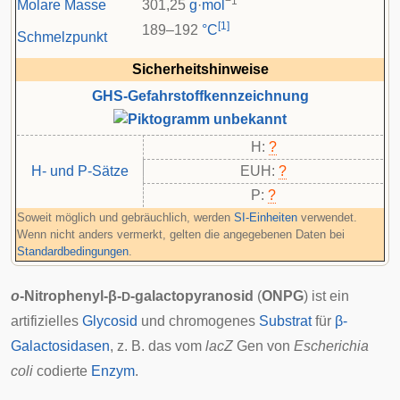
−1
Molare Masse
301,25
g
·
mol
[
1
]
189–192
°C
Schmelzpunkt
Sicherheitshinweise
GHS-Gefahrstoffkennzeichnung
H:
?
H- und P-Sätze
EUH:
?
P:
?
Soweit möglich und gebräuchlich, werden
SI-Einheiten
verwendet.
Wenn nicht anders vermerkt, gelten die angegebenen Daten bei
Standardbedingungen
.
o
-Nitrophenyl-β-
-galactopyranosid
(
ONPG
) ist ein
D
artifizielles
Glycosid
und chromogenes
Substrat
für
β-
Galactosidasen
, z. B. das vom
lacZ
Gen von
Escherichia
coli
codierte
Enzym
.