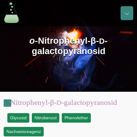
o
-Nitrophenyl-β-
-
D
galactopyranosid
o
-Nitrophenyl-β-
-galactopyranosid
D
Glycosid
Nitrobenzol
Phenolether
:
Nachweisreagenz