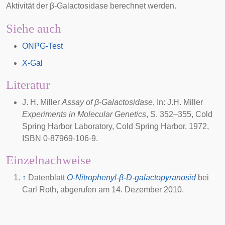
Aktivität der β-Galactosidase berechnet werden.
Siehe auch
ONPG-Test
X-Gal
Literatur
J. H. Miller
Assay of β-Galactosidase
, In: J.H. Miller
Experiments in Molecular Genetics
, S. 352–355,
Cold
Spring Harbor Laboratory
, Cold Spring Harbor, 1972,
ISBN 0-87969-106-9.
Einzelnachweise
↑
Datenblatt
O-Nitrophenyl-β-D-galactopyranosid
bei
Carl Roth, abgerufen am 14. Dezember 2010.