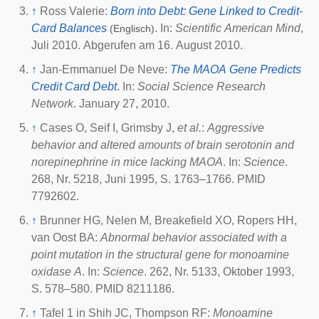
↑
Ross Valerie:
Born into Debt: Gene Linked to Credit-
Card Balances
. In:
Scientific American
Mind
,
(Englisch)
Juli 2010. Abgerufen am 16. August 2010.
↑
Jan-Emmanuel De Neve:
The MAOA Gene Predicts
Credit Card Debt
.
In:
Social Science Research
Network
. January 27, 2010.
↑
Cases O, Seif I, Grimsby J,
et al.
:
Aggressive
behavior and altered amounts of brain serotonin and
norepinephrine in mice lacking MAOA
. In:
Science
.
268, Nr. 5218, Juni 1995, S. 1763–1766. PMID
7792602.
↑
Brunner HG, Nelen M, Breakefield XO, Ropers HH,
van Oost BA:
Abnormal behavior associated with a
point mutation in the structural gene for monoamine
oxidase A
. In:
Science
. 262, Nr. 5133, Oktober 1993,
S. 578–580. PMID 8211186.
↑
Tafel 1 in
Shih JC, Thompson RF:
Monoamine