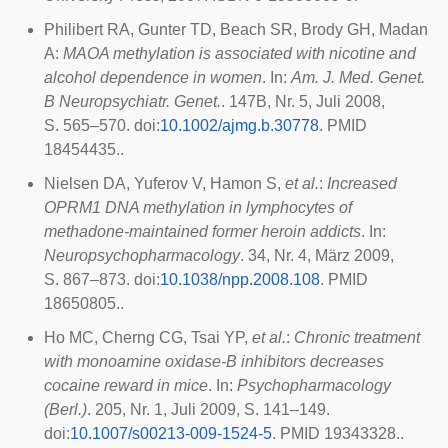
Philibert RA, Gunter TD, Beach SR, Brody GH, Madan
A:
MAOA methylation is associated with nicotine and
alcohol dependence in women
. In:
Am. J. Med. Genet.
B Neuropsychiatr. Genet.
. 147B, Nr. 5, Juli 2008,
S. 565–570.
doi
:
10.1002/ajmg.b.30778
. PMID
18454435.
.
Nielsen DA, Yuferov V, Hamon S,
et al.
:
Increased
OPRM1 DNA methylation in lymphocytes of
methadone-maintained former heroin addicts
. In:
Neuropsychopharmacology
. 34, Nr. 4, März 2009,
S. 867–873.
doi
:
10.1038/npp.2008.108
. PMID
18650805.
.
Ho MC, Cherng CG, Tsai YP,
et al.
:
Chronic treatment
with monoamine oxidase-B inhibitors decreases
cocaine reward in mice
. In:
Psychopharmacology
(Berl.)
. 205, Nr. 1, Juli 2009, S. 141–149.
doi
:
10.1007/s00213-009-1524-5
. PMID 19343328.
.