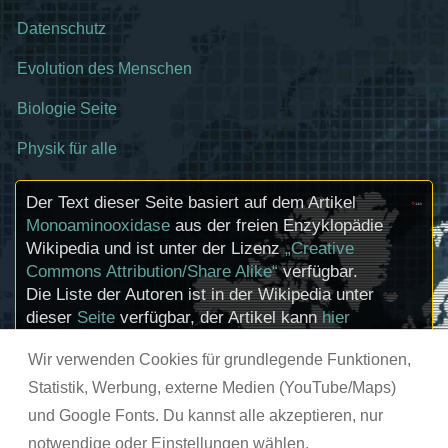
Datenschutz
Evolution des Menschen
Biologie Seite
Physik für alle
Der Text dieser Seite basiert auf dem Artikel
Monoaminooxidase
aus der freien Enzyklopädie
Wikipedia und ist unter der Lizenz
„Creative
Commons Attribution/Share Alike“
verfügbar.
Die Liste der Autoren ist in der Wikipedia unter
dieser
Seite
verfügbar, der Artikel kann
hier
bearbeitet werden. Informationen zu den
Wir verwenden Cookies für grundlegende Funktionen,
Urhebern und zum Lizenzstatus eingebundener
Mediendateien (etwa Bilder oder Videos) können
Statistik, Werbung, externe Medien (YouTube/Maps)
im Regelfall durch Anklicken dieser abgerufen
und Google Fonts. Du kannst alle akzeptieren, nur
werden.
notwendige oder Einstellungen wählen.