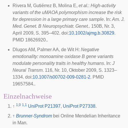
Rivera M, Gutiérrez B, Molina E,
et al.
:
High-activity
variants of the uMAOA polymorphism increase the risk
for depression in a large primary care sample
. In:
Am. J.
Med. Genet. B Neuropsychiatr. Genet.
. 150B, Nr. 3,
April 2009, S. 395–402.
doi
:
10.1002/ajmg.b.30829
.
PMID 18626920.
.
Dlugos AM, Palmer AA, de Wit H:
Negative
emotionality: monoamine oxidase B gene variants
modulate personality traits in healthy humans
. In:
J
Neural Transm
. 116, Nr. 10, Oktober 2009, S. 1323–
1334.
doi
:
10.1007/s00702-009-0281-2
. PMID
19657584.
.
Einzelnachweise
1,0
1,1
↑
UniProt
P21397
,
UniProt
P27338
.
↑
Brunner-Syndrom
bei
Online Mendelian Inheritance
in Man
.