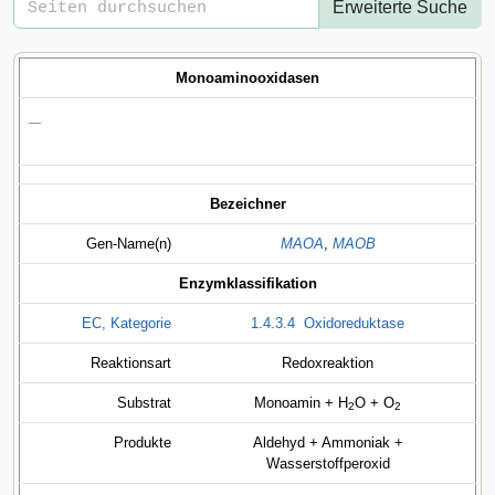
Erweiterte Suche
Monoaminooxidasen
—
Bezeichner
Gen-Name(n)
MAOA
,
MAOB
Enzymklassifikation
EC, Kategorie
1.4.3.4
Oxidoreduktase
Reaktionsart
Redoxreaktion
Substrat
Monoamin + H
O + O
2
2
Produkte
Aldehyd + Ammoniak +
Wasserstoffperoxid