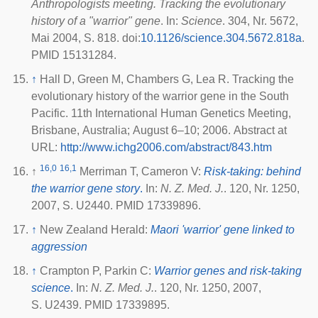
Anthropologists meeting. Tracking the evolutionary
history of a "warrior" gene
. In:
Science
. 304, Nr. 5672,
Mai 2004, S. 818.
doi
:
10.1126/science.304.5672.818a
.
PMID 15131284.
↑
Hall D, Green M, Chambers G, Lea R. Tracking the
evolutionary history of the warrior gene in the South
Pacific. 11th International Human Genetics Meeting,
Brisbane, Australia; August 6–10; 2006. Abstract at
URL:
http://www.ichg2006.com/abstract/843.htm
16,0
16,1
↑
Merriman T, Cameron V:
Risk-taking: behind
the warrior gene story
.
In:
N. Z. Med. J.
. 120, Nr. 1250,
2007, S. U2440. PMID 17339896.
↑
New Zealand Herald:
Maori 'warrior' gene linked to
aggression
↑
Crampton P, Parkin C:
Warrior genes and risk-taking
science
.
In:
N. Z. Med. J.
. 120, Nr. 1250, 2007,
S. U2439. PMID 17339895.