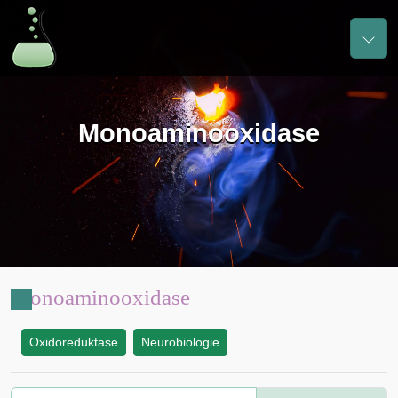
Monoaminooxidase
Monoaminooxidase
Oxidoreduktase
Neurobiologie
: