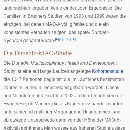
untersuchten, ergaben keine eindeutigen Ergebnisse. Die
Familien in Brunners Studien von 1993 und 1999 waren die
einzigen, bei denen MAO-A völlig fehlte und die ein
konsistentes Verhalten zeigten, das später
Brunner-
[
6
]
[
7
]
[
8
]
[
9
]
[
10
]
Syndrom
genannt wurde.
Die Dunedin-MAO-Studie
Die
Dunedin Multidisciplinary Health and Development
Study
ist eine auf lange Laufzeit angelegte
Kohortenstudie
,
die 1047 Personen begleitet, die im Lauf eines bestimmten
Jahres in
Dunedin
,
Neuseeland
geboren wurden. Caspi
und Mitautoren untersuchten 2002 an den Teilnehmern die
Hypothese, ob Männer, die als Kinder misshandelt wurden,
unterschiedlich mit ihrer Vergangenheit klarkommen, und
ob etwaige Unterschiede darin von der Höhe der MAO-A-
Aktivität abhängen. Man wusste aus früheren Studien, dass