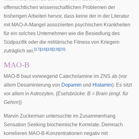
offensichtlichen wissenschaftlichen Problemen der
bisherigen Arbeiten hervor, dass keine der in der Literatur
mit MAO-A-Mangel assoziierten psychischen Krankheiten
für ein solches Unternehmen wie die Besiedlung des
Südpazifik oder die militärische Fitness von Kriegern
[
17
]
[
16
]
[
18
]
[
19
]
[
20
]
zuträglich sei.
MAO-B
MAO-B baut vorwiegend Catecholamine im
ZNS
ab (vor
allem Desaminierung von
Dopamin
und
Histamin
). Es sitzt
vor allem in
Astrozyten
. {
Eselsbrücke
: B = Brain (engl. für
Gehirn
)}
Marvin Zuckerman
untersuchte im Zusammenhang
Sensation Seeking
biochemische Korrelate. Demnach
korrelieren MAO-B-Konzentrationen negativ mit