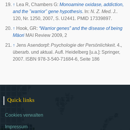
↑
Lea R, Chambers G:
Monoamine oxidase, addiction,
and the "warrior" gene hypothesis
.
In:
N. Z. Med. J.
.
120, Nr. 1250, 2007, S. U2441. PMID 17339897.
↑
Hook, GR:
“Warrior genes” and the disease of being
Māori
MAI Review 2009, 2
↑
Jens Asendorpf:
Psychologie der Persönlichkeit
. 4.,
überarb. und aktual. Aufl. Heidelberg [u.a.]: Springer,
2007. ISBN 978-3-540-71684-6, Seite 186
Quick links
Cookies verwalten
Impressum