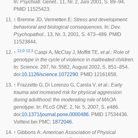
In:
Psychiatr. Genet.
. 11, Nr. 2, Juni 2001, S. 89–94.
PMID 11525423.
↑
Bremne JD, Vermetten E:
Stress and development:
behavioral and biological consequences
. In:
Dev.
Psychopathol.
. 13, Nr. 3, 2001, S. 473–489. PMID
11523844.
12,0
12,1
↑
Caspi A, McClay J, Moffitt TE,
et al.
:
Role of
genotype in the cycle of violence in maltreated children
.
In:
Science
. 297, Nr. 5582, August 2002, S. 851–854.
doi
:
10.1126/science.1072290
. PMID 12161658.
↑
Frazzetto G, Di Lorenzo G, Carola V,
et al.
:
Early
trauma and increased risk for physical aggression
during adulthood: the moderating role of MAOA
genotype
. In:
PLoS ONE
. 2, Nr. 5, 2007, S. e486.
doi
:
10.1371/journal.pone.0000486
. PMID 17534436.
Volltext bei
PMC
:
1872046
.
↑
Gibbons A:
American Association of Physical