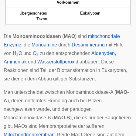
Vorkommen
Übergeordnetes
Eukaryoten
Taxon
Die
Monoaminooxidasen
(
MAO
) sind
mitochondriale
Enzyme
, die
Monoamine
durch
Desaminierung
mit Hilfe
von
H
O
und
O
zu den entsprechenden
Aldehyden
,
2
2
Ammoniak
und
Wasserstoffperoxid
abbauen. Diese
Reaktionen sind Teil der
Biotransformation
in
Eukaryoten
,
sie dienen dem Abbau giftiger Substanzen.
Man unterscheidet zwischen Monoaminooxidase-A (
MAO-
A
), deren entferntes
Homolog
auch bei Pilzen
nachgewiesen wurde, und der
paralogen
Monoaminooxidase-B (
MAO-B
), die es nur bei
Säugetieren
gibt. MAOs sind Membranproteine der äußeren
Mitochondrienmembran
. Beide MAO-Gene sind auf dem