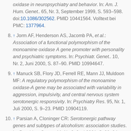
oxidase in neuropsychiatry and behavior
. In:
Am. J.
Hum. Genet.
. 65, Nr. 3, September 1999, S. 593–598.
doi
:
10.1086/302562
. PMID 10441564. Volltext bei
PMC
:
1377964
.
↑
Jorm AF, Henderson AS, Jacomb PA,
et al.
:
Association of a functional polymorphism of the
monoamine oxidase A gene promoter with personality
and psychiatric symptoms
. In:
Psychiatr. Genet.
. 10,
Nr. 2, Juni 2000, S. 87–90. PMID 10994647.
↑
Manuck SB, Flory JD, Ferrell RE, Mann JJ, Muldoon
MF:
A regulatory polymorphism of the monoamine
oxidase-A gene may be associated with variability in
aggression, impulsivity, and central nervous system
serotonergic responsivity
. In:
Psychiatry Res
. 95, Nr. 1,
Juli 2000, S. 9–23. PMID 10904119.
↑
Parsian A, Cloninger CR:
Serotonergic pathway
genes and subtypes of alcoholism: association studies
.