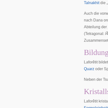
Talnakhit
die 
Auch die vor
nach Dana
ord
Abteilung der 
(Tetragonal:
I
Zusammenset
Bildung
Laforêtit bilde
Quarz
oder Sp
Neben der Ts
Kristall
Laforêtit krist
Formeleinhei