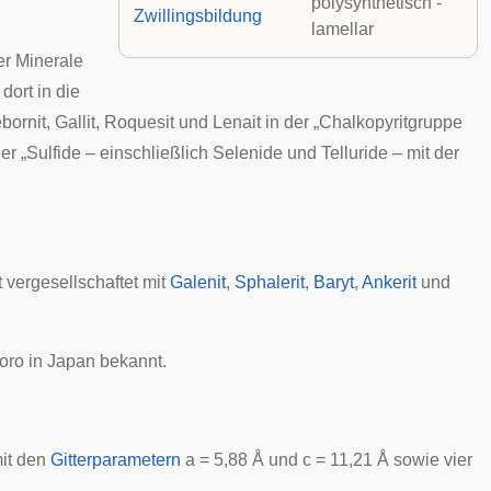
polysynthetisch -
Zwillingsbildung
lamellar
er Minerale
dort in die
bornit, Gallit, Roquesit und Lenait in der „Chalkopyritgruppe
er „
Sulfide – einschließlich Selenide und Telluride – mit der
 vergesellschaftet mit
Galenit
,
Sphalerit
,
Baryt
,
Ankerit
und
oro
in
Japan
bekannt.
it den
Gitterparametern
a = 5,88
Å
und c = 11,21 Å sowie vier