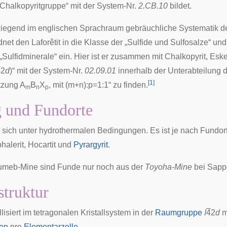
„Chalkopyritgruppe“ mit der System-Nr.
2.CB.10
bildet.
wiegend im englischen Sprachraum gebräuchliche
Systematik d
net den Laforêtit in die Klasse der „Sulfide und Sulfosalze“ und 
„Sulfidminerale“ ein. Hier ist er zusammen mit Chalkopyrit, Eske
4
2
d
)“ mit der System-Nr.
02.09.01
innerhalb der Unterabteilung d
[
1
]
zung A
B
X
, mit (m+n):p=1:1
“ zu finden.
m
n
p
 und Fundorte
t sich unter
hydrothermalen
Bedingungen. Es ist je nach Fundort
halerit,
Hocartit
und
Pyrargyrit
.
umeb-Mine sind Funde nur noch aus der
Toyoha-Mine
bei
Sapp
struktur
allisiert im tetragonalen Kristallsystem in der
Raumgruppe
I
4
2
d
m
ten
pro
Elementarzelle
.