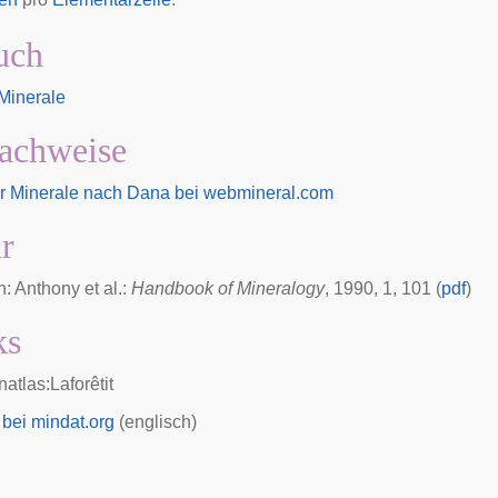
uch
 Minerale
achweise
er Minerale nach Dana bei webmineral.com
ur
in: Anthony et al.:
Handbook of Mineralogy
, 1990, 1, 101 (
pdf
)
ks
atlas:Laforêtit
e bei mindat.org
(englisch)