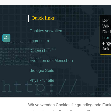
Quick links
Der 
Wiki
Cookies verwalten
Die 
hier
Impressum
eing
Ankl
Datenschutz
Evolution des Menschen
Biologie Seite
Physik für alle
Wir verwenden Cookies für grundlegende Funkt