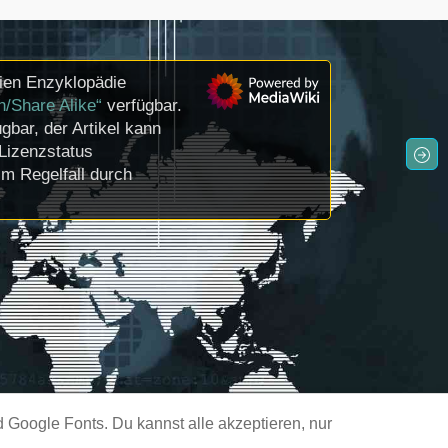
ien Enzyklopädie
n/Share Alike“
verfügbar.
gbar, der Artikel kann
Lizenzstatus
m Regelfall durch
Google Fonts. Du kannst alle akzeptieren, nur