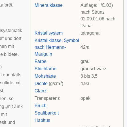
aforêt.
Mineralklasse
Auflage: II/C.03)
nach
Strunz
02.09.01.06 nach
Dana
lsystematik
Kristallsystem
tetragonal
e“ und dort
Kristallklasse
;
Symbol
mmen mit
nach Hermann-
4
2
m
Mauguin
 bildete.
Farbe
grau
)
Strichfarbe
grauschwarz
t ebenfalls
Mohshärte
3 bis 3,5
sulfide mit
3
Dichte
(g/cm
)
4,93
st
Glanz
Transparenz
opak
len, so
Bruch
g „mit Zink
Spaltbarkeit
 mit
Habitus
esit und