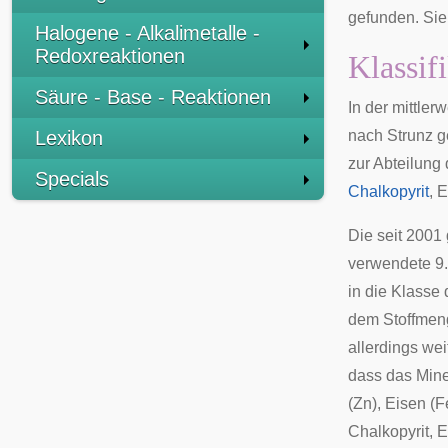
gefunden. Sie
Halogene - Alkalimetalle -
Redoxreaktionen
Klassif
Säure - Base - Reaktionen
In der mittler
Lexikon
nach
Strunz
ge
zur Abteilung 
Specials
Chalkopyrit
,
E
Die seit 2001
verwendete
9
in die Klasse 
dem Stoffmenge
allerdings wei
dass das Mine
(Zn), Eisen (F
Chalkopyrit, E