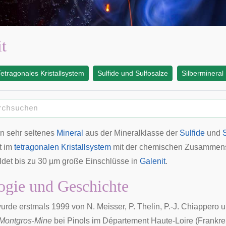
it
Tetragonales Kristallsystem
Sulfide und Sulfosalze
Silbermineral
in sehr seltenes
Mineral
aus der Mineralklasse der
Sulfide
und
rt im
tetragonalen Kristallsystem
mit der chemischen Zusammen
ldet bis zu 30 µm große Einschlüsse in
Galenit
.
gie und Geschichte
urde erstmals 1999 von N. Meisser, P. Thelin, P.-J. Chiappero 
Montgros-Mine
bei
Pinols
im Département
Haute-Loire
(
Frankre