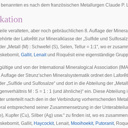
 benannten es nach dem französischen Metallurgen Claude P. L
ikation
weile veralteten, aber noch gebräuchlichen
8. Auflage der Minera
hörte der Laforêtit zur Mineralklasse der „Sulfide und Sulfosalz
der „Metall (M) : Schwefel (S), Selen, Tellur = 1:1“, wo er zusa
skebornit
,
Gallit
,
Lenait
und
Roquésit
eine eigenständige Gruppe
 gültige und von der
International Mineralogical Association
(IMA
. Auflage der Strunz'schen Mineralsystematik
ordnet den Laforêti
der „Sulfide und Sulfosalze“ und dort in die Abteilung der „Metall
nverhältnis M : S = 1 : 1 (und ähnliche)“ ein. Diese Abteilung i
ter unterteilt nach den in der Verbindung vorherrschenden Metal
ral entsprechend seiner Zusammensetzung in der Unterabteilun
e), Kupfer (Cu), Silber (Ag) usw.“ zu finden ist, wo es zusammen
skebornit, Gallit,
Haycockit
, Lenait,
Mooihoekit
,
Putoranit
, Roqu