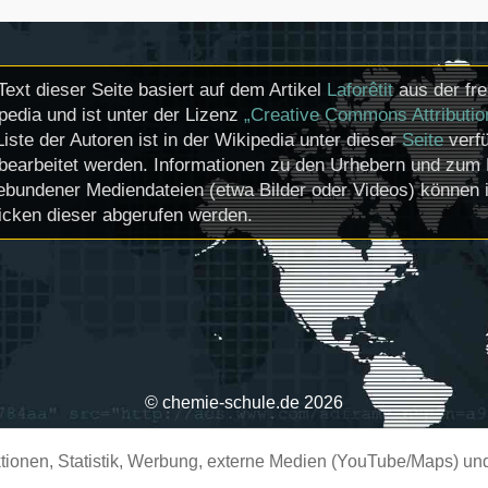
Text dieser Seite basiert auf dem Artikel
Laforêtit
aus der fre
pedia und ist unter der Lizenz
„Creative Commons Attributio
Liste der Autoren ist in der Wikipedia unter dieser
Seite
verfü
bearbeitet werden. Informationen zu den Urhebern und zum 
ebundener Mediendateien (etwa Bilder oder Videos) können i
icken dieser abgerufen werden.
© chemie-schule.de 2026
ionen, Statistik, Werbung, externe Medien (YouTube/Maps) und 