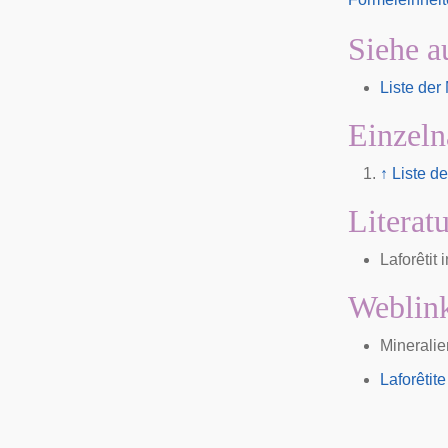
Siehe a
Liste der
Einzeln
↑
Liste d
Literat
Laforêtit 
Weblin
Mineralien
Laforêtit