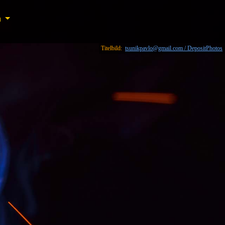
n
n
Titelbild:
tsunikpavlo@gmail.com / DepositPhotos