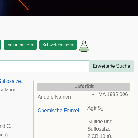
Indiummineral
Schwefelmineral
Erweiterte Suche
Sulfosalze
.
Laforêtit
setzung
IMA 1995-006
Andere Namen
AgInS
2
Chemische Formel
Sulfide und
und C.
Sulfosalze
ich
)
2.CB.10 (8.