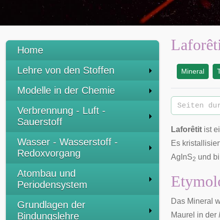
Laforêt
Home
Lehre von den Stoffen
Mineral
:
Modelle in der Chemie
Verbrennung - Luft -
Sauerstoff
Laforêtit
ist e
Wasser - Wasserstoff -
Es kristallisie
Redoxvorgang
AgInS
und bi
2
Atombau und
Etymolo
Periodensystem
Das Mineral w
Grundlagen der
Bindungslehre
Maurel in der