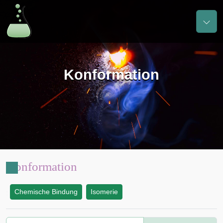
Konformation
Konformation
Chemische Bindung
Isomerie
: