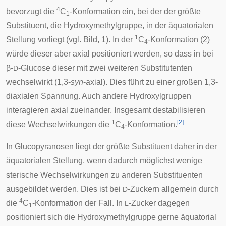
4
bevorzugt die
C
-Konformation ein, bei der der größte
1
Substituent, die Hydroxymethylgruppe, in der äquatorialen
1
Stellung vorliegt (vgl. Bild, 1). In der
C
-Konformation (2)
4
würde dieser aber axial positioniert werden, so dass in bei
β-
-Glucose dieser mit zwei weiteren Substitutenten
D
wechselwirkt (1,3-
syn
-axial). Dies führt zu einer großen 1,3-
diaxialen Spannung. Auch andere Hydroxylgruppen
interagieren axial zueinander. Insgesamt destabilisieren
1
[
2
]
diese Wechselwirkungen die
C
-Konformation.
4
In Glucopyranosen liegt der größte Substituent daher in der
äquatorialen Stellung, wenn dadurch möglichst wenige
sterische Wechselwirkungen zu anderen Substituenten
ausgebildet werden. Dies ist bei
-Zuckern allgemein durch
D
4
die
C
-Konformation der Fall. In
-Zucker dagegen
L
1
positioniert sich die Hydroxymethylgruppe gerne äquatorial