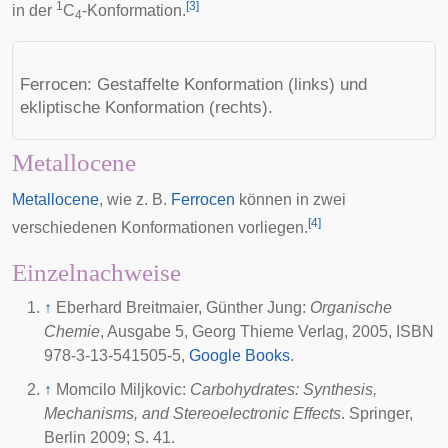
1
[
3
]
in der
C
-Konformation.
4
Ferrocen: Gestaffelte Konformation (links) und
ekliptische Konformation (rechts).
Metallocene
Metallocene
, wie z. B.
Ferrocen
können in zwei
[
4
]
verschiedenen Konformationen vorliegen.
Einzelnachweise
↑
Eberhard Breitmaier, Günther Jung:
Organische
Chemie
, Ausgabe 5, Georg Thieme Verlag, 2005, ISBN
978-3-13-541505-5,
Google Books
.
↑
Momcilo Miljkovic:
Carbohydrates: Synthesis,
Mechanisms, and Stereoelectronic Effects
. Springer,
Berlin 2009; S. 41.