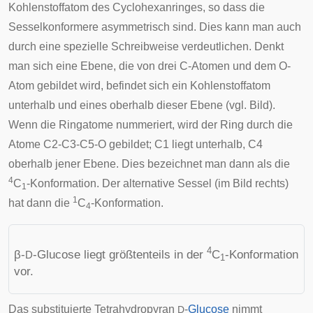
Kohlenstoffatom des Cyclohexanringes, so dass die
Sesselkonformere asymmetrisch sind. Dies kann man auch
durch eine spezielle Schreibweise verdeutlichen. Denkt
man sich eine Ebene, die von drei C-Atomen und dem O-
Atom gebildet wird, befindet sich ein Kohlenstoffatom
unterhalb und eines oberhalb dieser Ebene (vgl. Bild).
Wenn die Ringatome nummeriert, wird der Ring durch die
Atome C2-C3-C5-O gebildet; C1 liegt unterhalb, C4
oberhalb jener Ebene. Dies bezeichnet man dann als die
4
C
-Konformation. Der alternative Sessel (im Bild rechts)
1
1
hat dann die
C
-Konformation.
4
4
β-
-Glucose liegt größtenteils in der
C
-Konformation
D
1
vor.
Das substituierte Tetrahydropyran
-
Glucose
nimmt
D