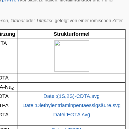
exon
,
Idranal
oder
Titriplex
, gefolgt von einer römischen Ziffer.
ürzung
Strukturformel
NTA
DTA
A-Na
2
DTA
Datei:(1S,2S)-CDTA.svg
TPA
Datei:Diethylentriaminpentaessigsäure.svg
GTA
Datei:EGTA.svg