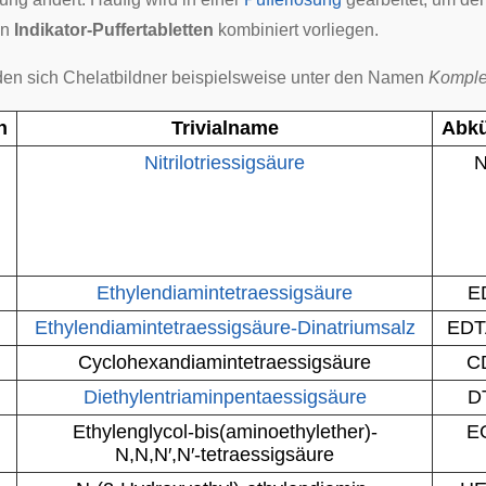
in
Indikator-Puffertabletten
kombiniert vorliegen.
den sich Chelatbildner beispielsweise unter den Namen
Kompl
n
Trivialname
Abk
Nitrilotriessigsäure
Ethylendiamintetraessigsäure
E
Ethylendiamintetraessigsäure-Dinatriumsalz
EDT
Cyclohexandiamintetraessigsäure
C
Diethylentriaminpentaessigsäure
D
Ethylenglycol-bis(aminoethylether)-
E
N,N,N′,N′-tetraessigsäure