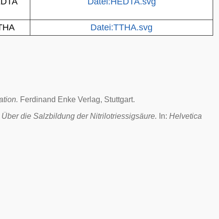
DTA
Datei:HEDTA.svg
THA
Datei:TTHA.svg
ation.
Ferdinand Enke Verlag, Stuttgart.
Über die Salzbildung der Nitrilotriessigsäure.
In:
Helvetica