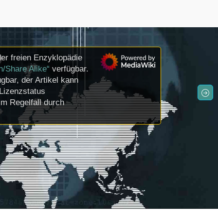
er freien Enzyklopädie
n/Share Alike“
verfügbar.
gbar, der Artikel kann
Lizenzstatus
m Regelfall durch