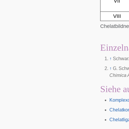
VII
VIII
Chelatbildne
Einzeln
↑
Schwarz
↑
G. Schw
Chimica A
Siehe a
Komplex
Chelatko
Chelatli