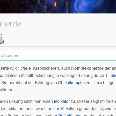
metrie
etrie
(v. gr.
chele
„Krebsschere“), auch
Komplexometrie
genann
uantitativen Metallbestimmung in wässriger Lösung durch
Titrat
]
Sie beruht auf der Bildung von
Chelatkomplexen
, Umschlingu
ildnern
.
renden Lösung setzt man einen
Indikator
zu. Dieser zeigt im frei
der Indikator nur schwach an das Metallion gebunden ist, wird 
ung ändert. Häufig wird in einer
Pufferlösung
gearbeitet, um de