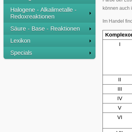
können auch 
Halogene - Alkalimetalle -
Redoxreaktionen
Im Handel fin
Säure - Base - Reaktionen
Komplexo
Lexikon
I
Specials
II
III
IV
V
VI