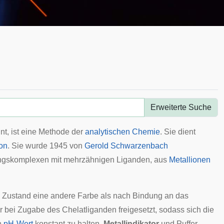
Erweiterte Suche
t, ist eine Methode der
analytischen Chemie
. Sie dient
ion
. Sie wurde 1945 von
Gerold Schwarzenbach
ngskomplexen mit mehrzähnigen
Liganden
, aus
Metallionen
en Zustand eine andere Farbe als nach Bindung an das
er bei Zugabe des Chelatliganden freigesetzt, sodass sich die
n
pH-Wert
konstant zu halten.
Metallindikator
und Puffer