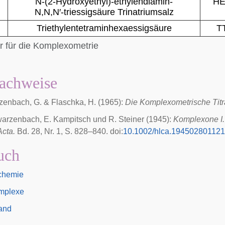
N-(2-Hydroxyethyl)-ethylendiamin-
HE
N,N,N′-triessigsäure Trinatriumsalz
Triethylentetraminhexaessigsäure
T
r für die Komplexometrie
achweise
enbach, G. & Flaschka, H. (1965):
Die Komplexometrische Titr
arzenbach, E. Kampitsch und R. Steiner (1945):
Komplexone I. 
cta.
Bd. 28, Nr. 1, S. 828–840.
doi
:
10.1002/hlca.194502801121
uch
chemie
mplexe
gand