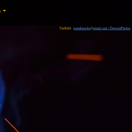
n
n
Titelbild:
tsunikpavlo@gmail.com / DepositPhotos