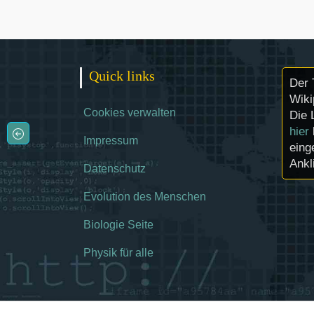
Quick links
Der 
Wiki
Cookies verwalten
Die 
hier
Impressum
eing
Ankl
Datenschutz
Evolution des Menschen
Biologie Seite
Physik für alle