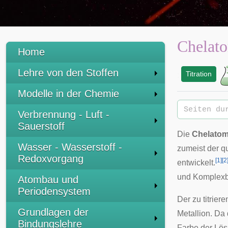
Chelato
Home
Lehre von den Stoffen
Titration
:
Modelle in der Chemie
Verbrennung - Luft -
Sauerstoff
Die
Chelatom
Wasser - Wasserstoff -
zumeist der q
Redoxvorgang
[
1
]
[
2
entwickelt.
und
Komplexb
Atombau und
Periodensystem
Der zu titrie
Grundlagen der
Metallion. Da 
Bindungslehre
Farbe der Lös