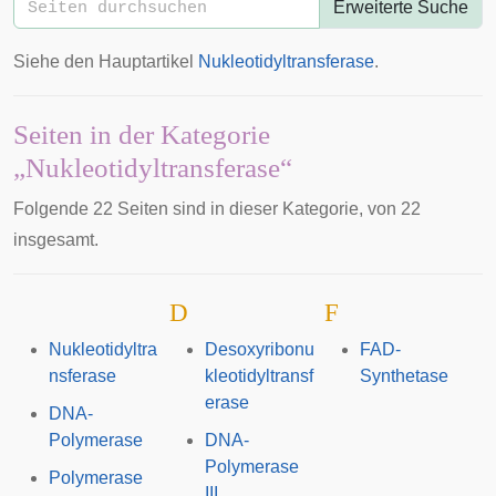
Erweiterte Suche
Siehe den Hauptartikel
Nukleotidyltransferase
.
Seiten in der Kategorie
„Nukleotidyltransferase“
Folgende 22 Seiten sind in dieser Kategorie, von 22
insgesamt.
D
F
Nukleotidyltra
Desoxyribonu
FAD-
nsferase
kleotidyltransf
Synthetase
erase
DNA-
Polymerase
DNA-
Polymerase
Polymerase
III