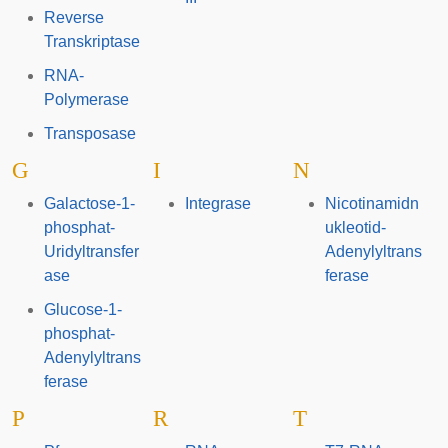
Reverse
Transkriptase
RNA-
Polymerase
Transposase
G
I
N
Galactose-1-
Integrase
Nicotinamidn
phosphat-
ukleotid-
Uridyltransfer
Adenylyltrans
ase
ferase
Glucose-1-
phosphat-
Adenylyltrans
ferase
P
R
T