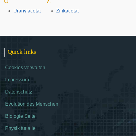
U
Z
Uranylacetat
Zinkacetat
Quick links
Cookies verwalten
Impressum
Datenschutz
Evolution des Menschen
Biologie Seite
Physik für alle