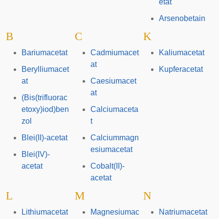
etat
Arsenobetain
B
C
K
Bariumacetat
Cadmiumacet
Kaliumacetat
at
Berylliumacet
Kupferacetat
at
Caesiumacet
at
(Bis(trifluorac
etoxy)iod)ben
Calciumaceta
zol
t
Blei(II)-acetat
Calciummagn
esiumacetat
Blei(IV)-
acetat
Cobalt(II)-
acetat
L
M
N
Lithiumacetat
Magnesiumac
Natriumacetat