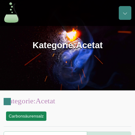
Kategorie
:
Acetat
Kategorie
:
Acetat
Carbonsäurensalz
: