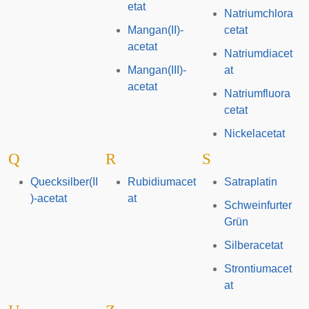
etat
Natriumchlora
Mangan(II)-
cetat
acetat
Natriumdiacet
Mangan(III)-
at
acetat
Natriumfluora
cetat
Nickelacetat
Q
R
S
Quecksilber(II
Rubidiumacet
Satraplatin
)-acetat
at
Schweinfurter
Grün
Silberacetat
Strontiumacet
at