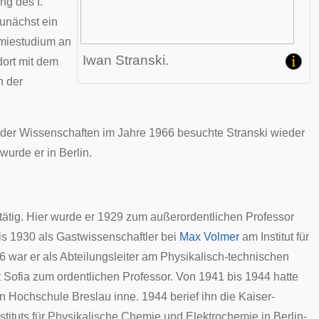
ng des I.
unächst ein
miestudium an
Iwan Stranski.
dort mit dem
h der
der Wissenschaften
im Jahre 1966 besuchte Stranski wieder
wurde er in Berlin.
 tätig. Hier wurde er 1929 zum außerordentlichen Professor
bis 1930 als Gastwissenschaftler bei
Max Volmer
am Institut für
war er als Abteilungsleiter am Physikalisch-technischen
ät Sofia zum ordentlichen Professor. Von 1941 bis 1944 hatte
n Hochschule Breslau
inne. 1944 berief ihn die
Kaiser-
stituts für Physikalische Chemie und Elektrochemie in
Berlin-