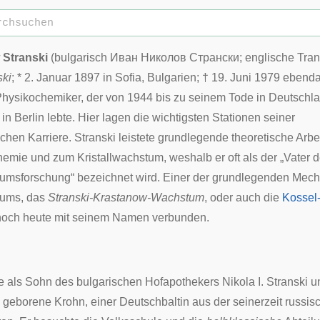
 Stranski
(
bulgarisch
Иван Николов Странски
; englische
Tran
ski
; *
2. Januar
1897
in
Sofia
,
Bulgarien
; †
19. Juni
1979
ebenda)
Physikochemiker, der von 1944 bis zu seinem Tode in Deutschl
in Berlin lebte. Hier lagen die wichtigsten Stationen seiner
chen Karriere. Stranski leistete grundlegende theoretische Arbe
emie und zum Kristallwachstum, weshalb er oft als der „Vater d
tumsforschung“ bezeichnet wird. Einer der grundlegenden Mec
tums, das
Stranski-Krastanow-Wachstum
, oder auch die
Kossel-
noch heute mit seinem Namen verbunden.
e als Sohn des bulgarischen Hofapothekers Nikola I. Stranski 
 geborene Krohn, einer Deutschbaltin aus der seinerzeit russis