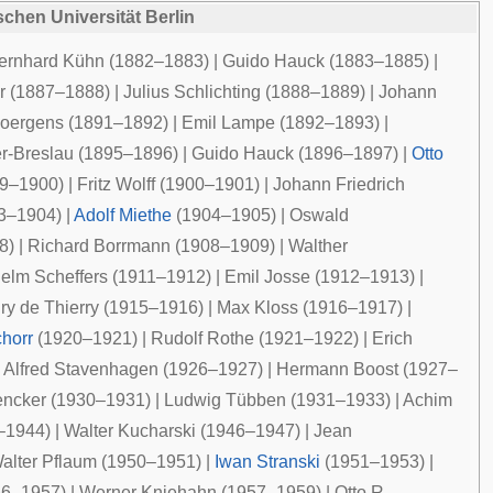
chen Universität Berlin
ernhard Kühn
(1882–1883) |
Guido Hauck
(1883–1885) |
r
(1887–1888) |
Julius Schlichting
(1888–1889) |
Johann
Doergens
(1891–1892) |
Emil Lampe
(1892–1893) |
er-Breslau
(1895–1896) |
Guido Hauck
(1896–1897) |
Otto
9–1900) |
Fritz Wolff
(1900–1901) |
Johann Friedrich
3–1904) |
Adolf Miethe
(1904–1905) |
Oswald
8) |
Richard Borrmann
(1908–1909) |
Walther
elm Scheffers
(1911–1912) |
Emil Josse
(1912–1913) |
y de Thierry
(1915–1916) |
Max Kloss
(1916–1917) |
horr
(1920–1921) |
Rudolf Rothe
(1921–1922) |
Erich
|
Alfred Stavenhagen
(1926–1927) |
Hermann Boost
(1927–
encker
(1930–1931) |
Ludwig Tübben
(1931–1933) |
Achim
–1944) |
Walter Kucharski
(1946–1947) |
Jean
alter Pflaum
(1950–1951) |
Iwan Stranski
(1951–1953) |
6–1957) |
Werner Kniehahn
(1957–1959) |
Otto R.