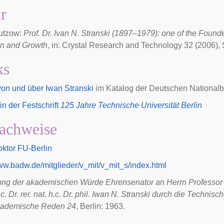
ur
Gutzow:
Prof. Dr. Ivan N. Stranski (1897–1979): one of the Found
on and Growth
, in: Crystal Research and Technology 32 (2006),
ks
 von und über Iwan Stranski
im Katalog der
Deutschen Nationalbi
in der Festschrift
125 Jahre Technische Universität Berlin
achweise
ktor FU-Berlin
www.badw.de/mitglieder/v_mit/v_mit_s/index.html
ung der akademischen Würde Ehrensenator an Herrn Professor Dr
h.c. Dr. rer. nat. h.c. Dr. phil. Iwan N. Stranski durch die Technisc
Akademische Reden 24
, Berlin: 1963.