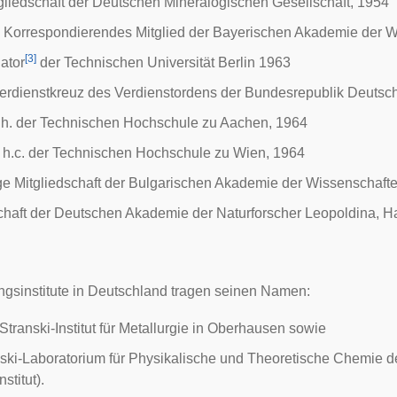
liedschaft der Deutschen Mineralogischen Gesellschaft, 1954
 Korrespondierendes Mitglied der
Bayerischen Akademie der W
[
3
]
ator
der Technischen Universität Berlin 1963
erdienstkreuz des Verdienstordens der Bundesrepublik Deutsc
E.h. der Technischen Hochschule zu Aachen, 1964
. h.c. der Technischen Hochschule zu Wien, 1964
e Mitgliedschaft der Bulgarischen Akademie der Wissenschafte
chaft der
Deutschen Akademie der Naturforscher Leopoldina
, H
gsinstitute in Deutschland tragen seinen Namen:
Stranski-Institut für Metallurgie in
Oberhausen
sowie
ski-Laboratorium für Physikalische und Theoretische Chemie 
nstitut).