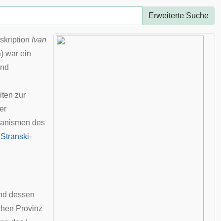
Erweiterte Suche
skription
Ivan
 war ein
and
iten zur
er
hanismen des
Stranski-
und dessen
chen Provinz