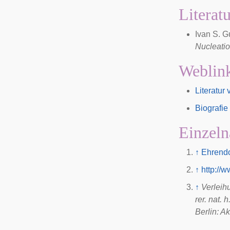
Literat
Ivan S. 
Nucleati
Weblin
Literatur
Biografie 
Einzeln
↑
Ehrendo
↑
http://
↑
Verleih
rer. nat. 
Berlin: 