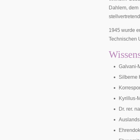
Dahlem
, dem
stellvertretend
1945 wurde er
Technischen U
Wissens
Galvani-M
Silberne
Korrespon
Kyrillus-
Dr. rer. n
Auslandsm
Ehrendokt