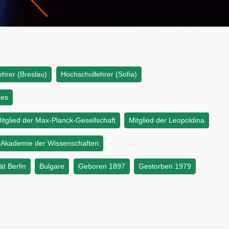
hrer (Breslau)
Hochschullehrer (Sofia)
zes
itglied der Max-Planck-Gesellschaft
Mitglied der Leopoldina
n Akademie der Wissenschaften
ät Berlin
Bulgare
Geboren 1897
Gestorben 1979