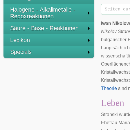
Halogene - Alkalimetalle -
Redoxreaktionen
Iwan Nikolow
Säure - Base - Reaktionen
Nikolov Stran
Lexikon
bulgarischer 
hauptsächlich 
Specials
wissenschaftli
Oberflächench
Kristallwachs
Kristallwachs
Theorie
sind 
Leben
Stranski wurd
Ehefrau Maria