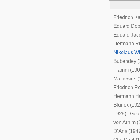
Friedrich K
Eduard Dob
Eduard Jac
Hermann Ri
Nikolaus Wi
Bubendey
(
Flamm
(190
Mathesius
(
Friedrich 
Hermann H
Blunck
(192
1928) |
Geo
von Arnim
(
D’Ans
(194
Otto Dahl
(1