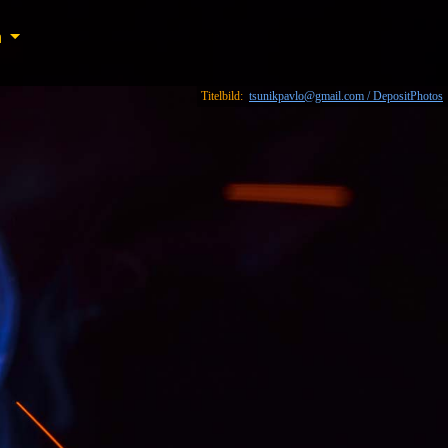
n
n
Titelbild:
tsunikpavlo@gmail.com / DepositPhotos