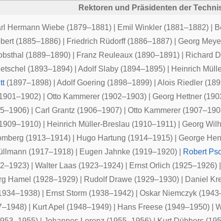
Rektoren und Präsidenten der
Technis
arl Hermann Wiebe
(1879–1881) |
Emil Winkler
(1881–1882) |
B
bert
(1885–1886) |
Friedrich Rüdorff
(1886–1887) |
Georg Meye
obsthal
(1889–1890) |
Franz Reuleaux
(1890–1891) |
Richard 
etschel
(1893–1894) |
Adolf Slaby
(1894–1895) |
Heinrich Müll
tt
(1897–1898) |
Adolf Goering
(1898–1899) |
Alois Riedler
(189
1901–1902) |
Otto Kammerer
(1902–1903) |
Georg Hettner
(190
5–1906) |
Carl Grantz
(1906–1907) |
Otto Kammerer
(1907–190
1909–1910) |
Heinrich Müller-Breslau
(1910–1911) |
Georg Wilh
Romberg
(1913–1914) |
Hugo Hartung
(1914–1915) |
George Henr
üllmann
(1917–1918) |
Eugen Jahnke
(1919–1920) |
Robert Psc
2–1923) |
Walter Laas
(1923–1924) |
Ernst Orlich
(1925–1926) 
rg Hamel
(1928–1929) |
Rudolf Drawe
(1929–1930) |
Daniel Kr
1934–1938) |
Ernst Storm
(1938–1942) |
Oskar Niemczyk
(1943
7–1948) |
Kurt Apel
(1948–1949) |
Hans Freese
(1949–1950) |
W
953–1955) |
Johannes Lorenz
(1955–1956) |
Kurt Dübbers
(195