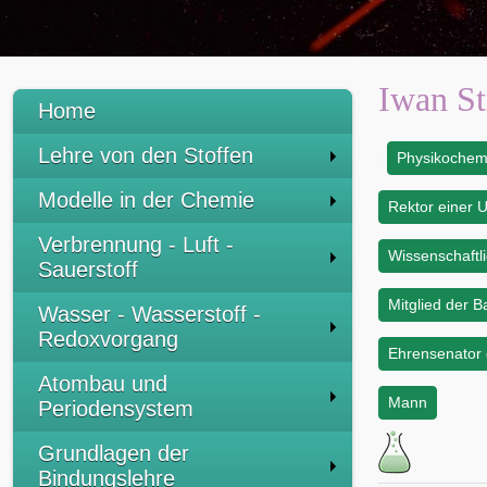
Iwan St
Home
Lehre von den Stoffen
Physikochem
:
Modelle in der Chemie
Rektor einer U
Verbrennung - Luft -
Wissenschaftli
Sauerstoff
Mitglied der 
Wasser - Wasserstoff -
Redoxvorgang
Ehrensenator d
Atombau und
Mann
Periodensystem
Grundlagen der
Bindungslehre