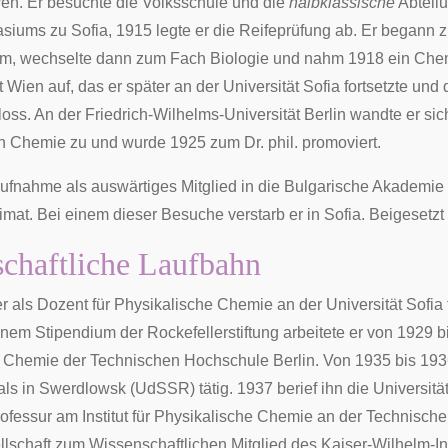
ren. Er besuchte die Volksschule und die
halbklassische
Abteilu
ums zu Sofia, 1915 legte er die Reifeprüfung ab. Er begann z
um, wechselte dann zum Fach Biologie und nahm 1918 ein Che
t Wien auf, das er später an der Universität Sofia fortsetzte und 
oss. An der Friedrich-Wilhelms-Universität Berlin wandte er sic
n Chemie zu und wurde 1925 zum Dr. phil. promoviert.
ufnahme als auswärtiges Mitglied in die
Bulgarische Akademie 
imat. Bei einem dieser Besuche verstarb er in Sofia. Beigesetzt 
chaftliche Laufbahn
r als Dozent für Physikalische Chemie an der Universität Sofia
inem Stipendium der Rockefellerstiftung arbeitete er von 1929 
 Chemie der Technischen Hochschule Berlin. Von 1935 bis 1936 
rals in Swerdlowsk (UdSSR) tätig. 1937 berief ihn die Universit
rofessur am Institut für Physikalische Chemie an der
Technische
lschaft
zum Wissenschaftlichen Mitglied des Kaiser-Wilhelm-In