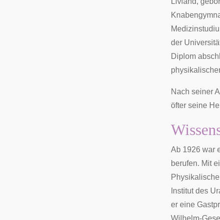
Livland, gebo
Knabengymnasi
Medizinstudi
der Universitä
Diplom abschl
physikalische
Nach seiner A
öfter seine He
Wissens
Ab 1926 war e
berufen. Mit e
Physikalische
Institut des U
er eine Gastp
Wilhelm-Gesel