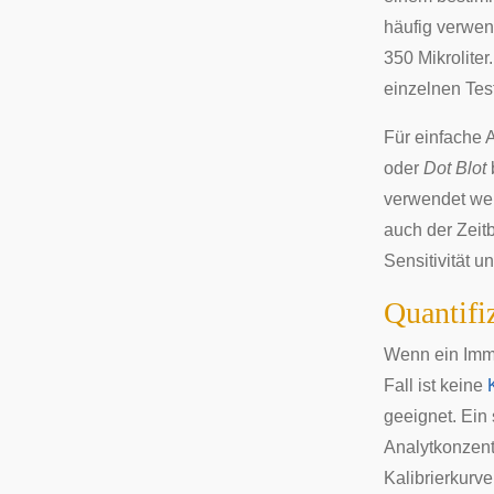
häufig verwen
350 Mikrolite
einzelnen Tes
Für einfache 
oder
Dot Blot
verwendet wer
auch der Zeitb
Sensitivität u
Quantifi
Wenn ein Immu
Fall ist keine
geeignet. Ein
Analytkonzent
Kalibrierkurv