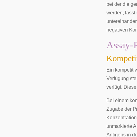
bei der die g
werden, lässt
untereinander
negativen Kon
Assay-P
Kompetit
Ein kompetiti
Verfügung ste
verfügt. Dies
Bei einem kom
Zugabe der Pr
Konzentration
unmarkierte A
Antigens in d