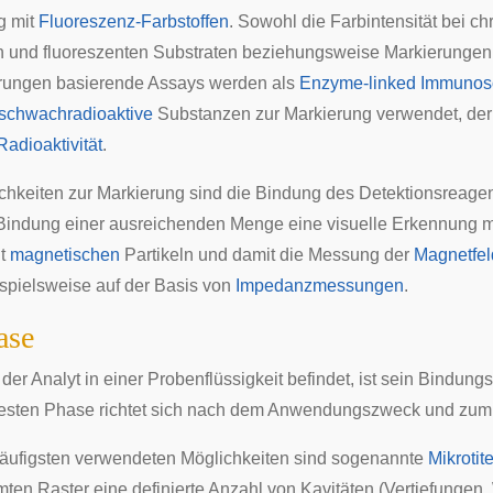
g mit
Fluoreszenz-Farbstoffen
. Sowohl die Farbintensität bei c
 und fluoreszenten Substraten beziehungsweise Markierungen 
ungen basierende Assays werden als
Enzyme-linked Immunos
schwachradioaktive
Substanzen zur Markierung verwendet, der 
Radioaktivität
.
chkeiten zur Markierung sind die Bindung des Detektionsreag
i Bindung einer ausreichenden Menge eine visuelle Erkennung 
it
magnetischen
Partikeln und damit die Messung der
Magnetfel
ispielsweise auf der Basis von
Impedanzmessungen
.
ase
der Analyt in einer Probenflüssigkeit befindet, ist sein Bindun
esten Phase richtet sich nach dem Anwendungszweck und zum 
äufigsten verwendeten Möglichkeiten sind sogenannte
Mikrotit
ten Raster eine definierte Anzahl von
Kavitäten
(Vertiefungen,