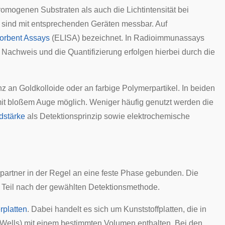
hromogenen Substraten als auch die Lichtintensität bei
sind mit entsprechenden Geräten messbar. Auf
orbent Assays
(ELISA) bezeichnet. In
Radioimmunassays
Nachweis und die Quantifizierung erfolgen hierbei durch die
enz an
Goldkolloide
oder an farbige Polymerpartikel. In beiden
mit bloßem Auge möglich. Weniger häufig genutzt werden die
dstärke
als Detektionsprinzip sowie elektrochemische
gspartner in der Regel an eine feste Phase gebunden. Die
Teil nach der gewählten Detektionsmethode.
erplatten
. Dabei handelt es sich um Kunststoffplatten, die in
 Wells) mit einem bestimmten Volumen enthalten. Bei den