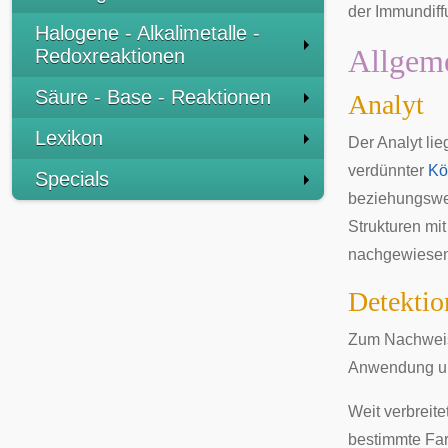
der
Immundiff
Halogene - Alkalimetalle -
Allgem
Redoxreaktionen
Säure - Base - Reaktionen
Analyt
Lexikon
Der Analyt li
verdünnter
Kö
Specials
beziehungswe
Strukturen mi
nachgewiesen
Detektio
Zum Nachweis 
Anwendung und
Weit verbreite
bestimmte Far