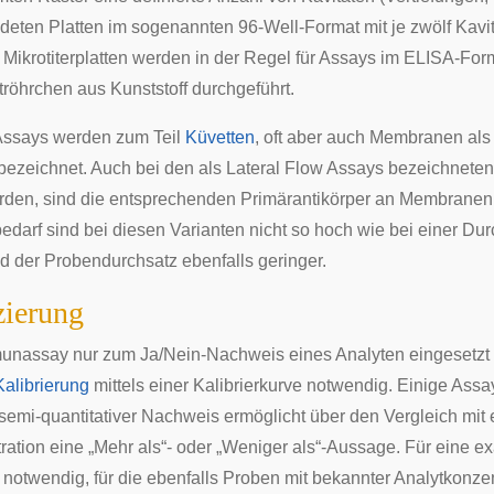
deten Platten im sogenannten 96-Well-Format mit je zwölf Kavit
r. Mikrotiterplatten werden in der Regel für Assays im ELISA-
tröhrchen aus Kunststoff durchgeführt.
Assays werden zum Teil
Küvetten
, oft aber auch Membranen als
bezeichnet. Auch bei den als
Lateral Flow Assays
bezeichneten 
den, sind die entsprechenden Primärantikörper an Membranen 
edarf sind bei diesen Varianten nicht so hoch wie bei einer Durch
nd der Probendurchsatz ebenfalls geringer.
zierung
nassay nur zum Ja/Nein-Nachweis eines Analyten eingesetzt w
Kalibrierung
mittels einer
Kalibrierkurve
notwendig. Einige Assay
 semi-quantitativer Nachweis ermöglicht über den Vergleich mit
ration eine „Mehr als“- oder „Weniger als“-Aussage. Für eine 
e notwendig, für die ebenfalls Proben mit bekannter Analytkonz