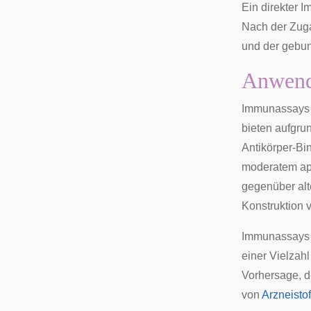
Ein direkter 
Nach der Zuga
und der gebun
Anwen
Immunassays g
bieten aufgru
Antikörper-Bin
moderatem app
gegenüber alt
Konstruktion 
Immunassays 
einer Vielzah
Vorhersage, d
von
Arzneisto