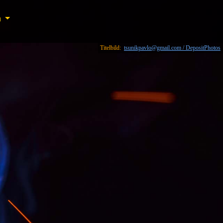
n
n
Titelbild:
tsunikpavlo@gmail.com / DepositPhotos