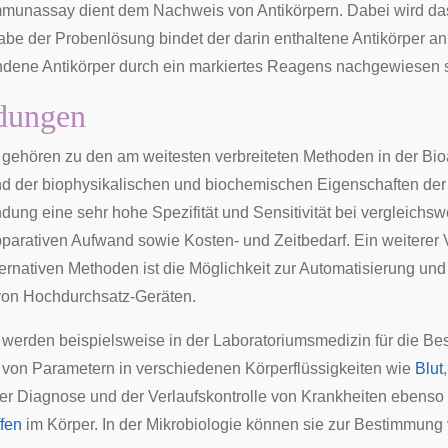
Immunassay dient dem Nachweis von Antikörpern. Dabei wird d
be der Probenlösung bindet der darin enthaltene Antikörper an
dene Antikörper durch ein markiertes Reagens nachgewiesen so
dungen
ehören zu den am weitesten verbreiteten Methoden in der Bioa
nd der biophysikalischen und biochemischen Eigenschaften der
dung eine sehr hohe Spezifität und Sensitivität bei vergleichsw
arativen Aufwand sowie Kosten- und Zeitbedarf. Ein weiterer V
ernativen Methoden ist die Möglichkeit zur Automatisierung und
von Hochdurchsatz-Geräten.
werden beispielsweise in der
Laboratoriumsmedizin
für die B
l von Parametern in verschiedenen Körperflüssigkeiten wie
Blut
er Diagnose und der Verlaufskontrolle von Krankheiten eben
ffen
im Körper. In der
Mikrobiologie
können sie zur Bestimmung v