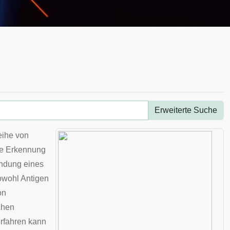
Erweiterte Suche
ihe von
ie Erkennung
indung eines
owohl Antigen
on
chen
erfahren kann