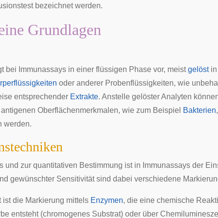
usionstest
bezeichnet werden.
eine Grundlagen
egt bei Immunassays in einer flüssigen Phase vor, meist
gelöst
in
rperflüssigkeiten
oder anderer Probenflüssigkeiten, wie unbeh
ise entsprechender
Extrakte
. Anstelle gelöster Analyten könne
t antigenen Oberflächenmerkmalen, wie zum Beispiel
Bakterien
 werden.
nstechniken
und zur quantitativen Bestimmung ist in Immunassays der Ein
 gewünschter Sensitivität sind dabei verschiedene Markierun
t ist die Markierung mittels
Enzymen
, die eine chemische Reak
be entsteht (
chromogenes
Substrat) oder über
Chemiluminesz