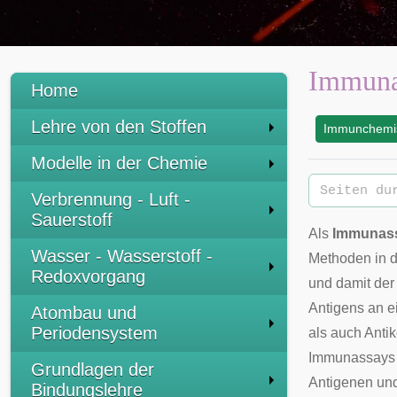
Immuna
Home
Lehre von den Stoffen
Immunchemis
:
Modelle in der Chemie
Verbrennung - Luft -
Sauerstoff
Als
Immunas
Wasser - Wasserstoff -
Methoden in 
Redoxvorgang
und damit de
Antigens
an e
Atombau und
Periodensystem
als auch Anti
Immunassays 
Grundlagen der
Antigenen und
Bindungslehre