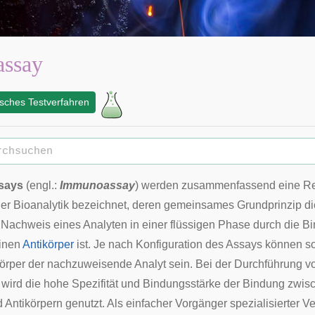
ssay
ches Testverfahren
says
(
engl.
:
Immunoassay
) werden zusammenfassend eine Re
der
Bioanalytik
bezeichnet, deren gemeinsames Grundprinzip d
r Nachweis eines
Analyten
in einer flüssigen
Phase
durch die B
inen
Antikörper
ist. Je nach Konfiguration des Assays können s
körper der nachzuweisende Analyt sein. Bei der Durchführung v
wird die hohe
Spezifität
und Bindungsstärke der Bindung zwis
 Antikörpern genutzt. Als einfacher Vorgänger spezialisierter V