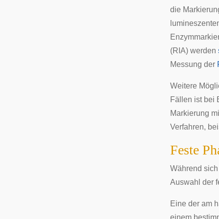
die Markierun
lumineszenten
Enzymmarkier
(RIA) werden
Messung der
Weitere Mögli
Fällen ist be
Markierung m
Verfahren, be
Feste Ph
Während sich 
Auswahl der f
Eine der am h
einem bestimm