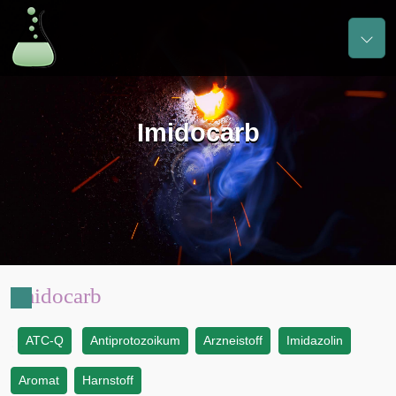
Imidocarb
Imidocarb
ATC-Q
Antiprotozoikum
Arzneistoff
Imidazolin
:
Aromat
Harnstoff