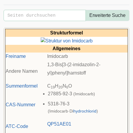
Erweiterte Suche
Strukturformel
Allgemeines
Freiname
Imidocarb
1,3-Bis[3-(2-imidazolin-2-
Andere Namen
yl)phenyl]harnstoff
Summenformel
C
H
N
O
19
20
6
27885-92-3
(Imidocarb)
5318-76-3
CAS-Nummer
(Imidocarb·Di
hydrochlorid
)
Q
P51AE01
ATC-Code