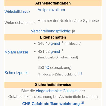
Arzneistoffangaben
Antiprotozoikum
Wirkstoffklasse
Hemmer der Nukleinsäure-Synthese
Wirkmechanismus
Verschreibungspflichtig
: ja
Eigenschaften
−1
348,40
g
·
mol
(Imidocarb)
−1
421,32
g
·
mol
Molare Masse
(Imidocarb·Dihydrochlorid)
350
°C
(Zersetzung)
Schmelzpunkt
[
1
]
(Imidocarb·Dihydrochlorid)
Sicherheitshinweise
Bitte die
eingeschränkte Gültigkeit
der
Gefahrstoffkennzeichnung bei Arzneimitteln beachten
[
2
]
GHS-Gefahrstoffkennzeichnung