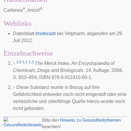
®
®
Carbesia
, Imizol
Weblinks
Datenblatt
Imidocarb
bei Vetpharm, abgerufen am 29.
Juli 2012.
Einzelnachweise
1,0
1,1
1,2
↑
The Merck Index. An Encyclopaedia of
Chemicals, Drugs and Biologicals
. 14. Auflage, 2006,
S. 853–854, ISBN 978-0-911910-00-1.
↑
Diese Substanz wurde in Bezug auf ihre
Gefährlichkeit entweder noch nicht eingestuft oder eine
verlässliche und zitierfähige Quelle hierzu wurde noch
nicht gefunden.
Bitte den
Hinweis zu Gesundheitsthemen
beachten!