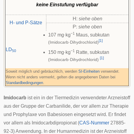
keine Einstufung verfügbar
H:
siehe oben
H- und P-Sätze
P:
siehe oben
−1
107 mg·kg
Maus, subkutan
[
1
]
(Imidocarb·Dihydrochlorid)
LD
50
−1
150 mg·kg
Ratte, subkutan
[
1
]
(Imidocarb·Dihydrochlorid)
Soweit möglich und gebräuchlich, werden
SI-Einheiten
verwendet.
Wenn nicht anders vermerkt, gelten die angegebenen Daten bei
Standardbedingungen
.
Imidocarb
ist ein in der Tiermedizin verwendeter Arzneistoff
aus der Gruppe der
Carbanilide
, der vor allem zur
Therapie
und Prophylaxe von
Babesiosen
eingesetzt wird. Er findet
vor allem als
Imidocarbdipropionat
(
CAS-Nummer
27885-
92-3) Anwendung. In der Humanmedizin ist der Arzneistoff