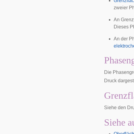
Grenzflä
zweier P
An Grenz
Dieses Ph
An der P
elektroc
Phasen
Die Phasengr
Druck dargeste
Grenzfl
Siehe den Dr
Siehe a
Oberfläc