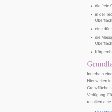
die
freie
in der Te
Oberfläc
eine
dünn
die Mess
Oberfläc
Körperob
Grundl
Innerhalb ein
Hier wirken i
Grenzfläche s
Verfügung. Fü
resultiert eine