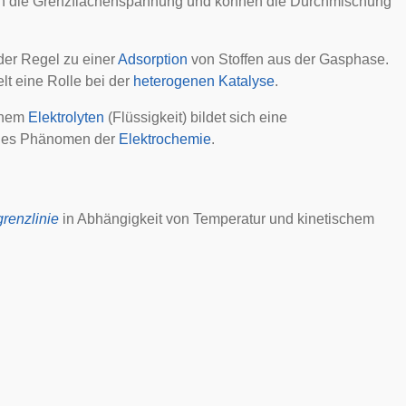
ern die Grenzflächenspannung und können die Durchmischung
der Regel zu einer
Adsorption
von Stoffen aus der Gasphase.
t eine Rolle bei der
heterogenen Katalyse
.
einem
Elektrolyten
(Flüssigkeit) bildet sich eine
tiges Phänomen der
Elektrochemie
.
renzlinie
in Abhängigkeit von Temperatur und kinetischem
.