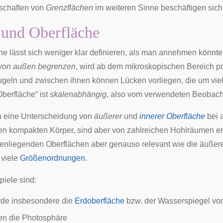
schaften von
Grenzflächen
im weiteren Sinne beschäftigen sich
und Oberfläche
he lässt sich weniger klar definieren, als man annehmen könnte
 von außen begrenzen
, wird ab dem mikroskopischen Bereich pr
geln und zwischen ihnen können Lücken vorliegen, die um viele
berfläche“ ist
skalenabhängig
, also vom verwendeten Beobac
h eine Unterscheidung von
äußerer
und
innerer Oberfläche
bei 
nen kompakten Körper, sind aber von zahlreichen Hohlräumen er
nenliegenden Oberflächen aber genauso relevant wie die äußere 
 viele
Größenordnungen
.
piele sind:
rde insbesondere die
Erdoberfläche
bzw. der
Wasserspiegel
von
en die
Photosphäre