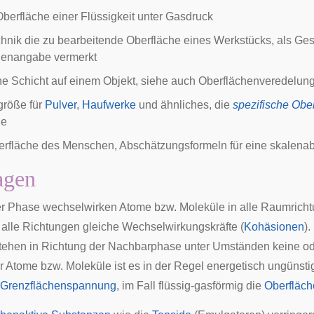
 Oberfläche
einer Flüssigkeit unter Gasdruck
chnik die zu
bearbeitende Oberfläche
eines Werkstücks, als
Ges
henangabe
vermerkt
e Schicht
auf einem Objekt, siehe auch
Oberflächenveredelun
größe für
Pulver
,
Haufwerke
und ähnliches, die
spezifische Obe
he
erfläche
des Menschen, Abschätzungsformeln für eine skalena
agen
er
Phase
wechselwirken Atome bzw. Moleküle in alle Raumrichtu
n alle Richtungen gleiche Wechselwirkungskräfte (
Kohäsionen
).
tehen in Richtung der Nachbarphase unter Umständen keine od
r Atome bzw. Moleküle ist es in der Regel energetisch ungünsti
Grenzflächenspannung
, im Fall flüssig-gasförmig die
Oberfläc