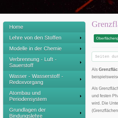
Grenzfl
Home
Lehre von den Stoffen
Oberflächen
:
Modelle in der Chemie
Verbrennung - Luft -
Sauerstoff
Als
Grenzflä
Wasser - Wasserstoff -
beispielsweis
Redoxvorgang
Als Grenzflä
Atombau und
und festen Ph
Periodensystem
wird. Die Unte
Grundlagen der
(Grenzflächen
Bindungslehre