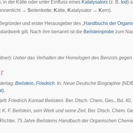
), in der Kälte oder unter Einfluss eines
Katalysators
(z. B.
Iod
) 
onnenlicht →
S
eitenkette;
K
älte,
K
atalysator →
K
ern).
 Begründer und erster Herausgeber des „
Handbuchs der Organi
ndardwerk gilt. Nach ihm benannt ist die
Beilsteinprobe
zum Nac
itner):
Ueber das Verhalten der Homologen des Benzols gegen
ur
tertag:
Beilstein, Friedrich
.
In:
Neue Deutsche Biographie
(NDB)
at
).
elt
:
Friedrich Konrad Beilstein
. Ber. Dtsch. Chem. Ges., Bd. 40,
r:
K. F. Beilstein, sein Werk und seine Zeit
. Ber. Dtsch. Chem. Ge
 Richter.
75 Jahre Beilsteins Handbuch der Organischen Chemi