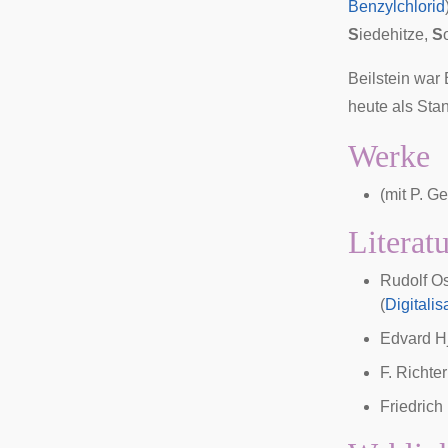
Benzylchlorid
S
iedehitze,
S
Beilstein war
heute als Sta
Werke
(mit P. Ge
Literat
Rudolf Os
(
Digitalis
Edvard Hj
F. Richte
Friedrich