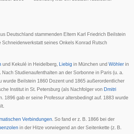
aus Deutschland stammenden Eltern Karl Friedrich Beilstein
ne Schneiderwerkstatt seines Onkels Konrad Rutsch
n
und
Kekulé
in
Heidelberg
,
Liebig
in
München
und
Wöhler
in
e. Nach Studienaufenthalten an der
Sorbonne
in Paris (u. a.
u
wurde Beilstein 1860 Dozent und 1865 außerordentlicher
che Institut in St. Petersburg (als Nachfolger von
Dmitri
an. 1896 gab er seine Professur altersbedingt auf. 1883 wurde
t.
matischen Verbindungen
. So fand er z. B. 1866 bei der
benzolen
in der Hitze vorwiegend an der Seitenkette (z. B.