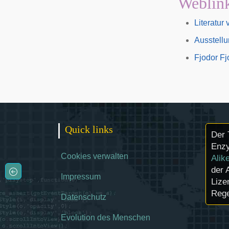
Weblin
Literatur
Ausstell
Fjodor Fj
Quick links
Der 
Enzy
Cookies verwalten
Alik
der 
Impressum
Lize
Rege
Datenschutz
Evolution des Menschen