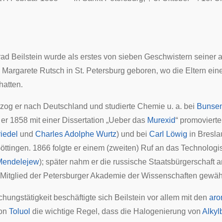
rad Beilstein wurde als erstes von sieben Geschwistern seiner 
 Margarete Rutsch in St. Petersburg geboren, wo die Eltern ei
atten.
 zog er nach Deutschland und studierte Chemie u. a. bei
Bunse
 er 1858 mit einer Dissertation „Ueber das
Murexid
“ promoviert
iedel
und
Charles Adolphe Wurtz
) und bei
Carl Löwig
in
Bresla
öttingen. 1866 folgte er einem (zweiten) Ruf an das Technologis
Mendelejew
); später nahm er die russische Staatsbürgerschaft 
 Mitglied der
Petersburger Akademie der Wissenschaften
gewähl
chungstätigkeit beschäftigte sich Beilstein vor allem mit den
aro
on
Toluol
die wichtige Regel, dass die Halogenierung von
Alkyl