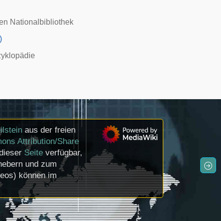
n Nationalbibliothek
)
yklopädie
ilstein
aus der freien
ons Attribution/Share
 dieser
Seite
verfügbar,
rhebern und zum
deos) können im