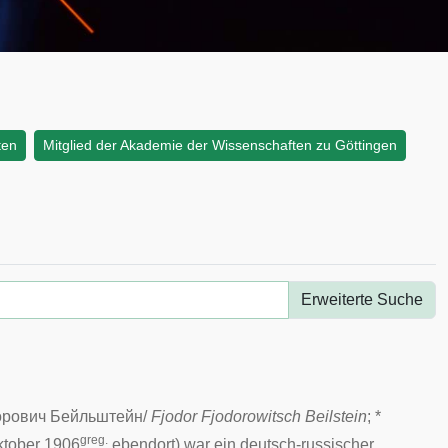
ten
Mitglied der Akademie der Wissenschaften zu Göttingen
Erweiterte Suche
орович Бейльштейн
/
Fjodor Fjodorowitsch Beilstein
; *
greg.
ktober
1906
ebendort) war ein deutsch-russischer