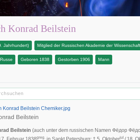
ch Konrad Beilstein
. Jahrhundert)
Mitglied der Russischen Akademie der Wissenschaf
Russe
Geboren 1838
Gestorben 1906
Mann
ch Konrad Beilstein Chemiker.jpg
onrad Beilstein
rad Beilstein
(auch unter dem
russischen
Namen
Фёдор Фёд
greg.
jul.
17. Februar
1838
in
Sankt Petersburg
; † 5. Oktober
/
18. O