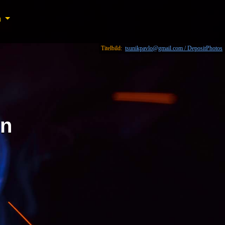
n
n
Titelbild:
tsunikpavlo@gmail.com / DepositPhotos
in