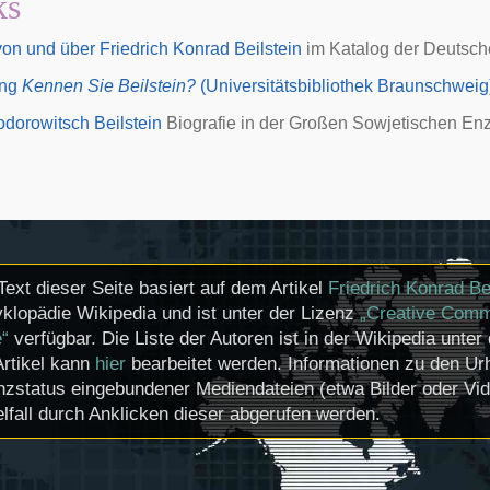
ks
 von und über Friedrich Konrad Beilstein
im Katalog der
Deutsche
ung
Kennen Sie Beilstein?
(Universitätsbibliothek Braunschweig
odorowitsch Beilstein
Biografie in der
Großen Sowjetischen Enz
Text dieser Seite basiert auf dem Artikel
Friedrich Konrad Be
klopädie Wikipedia und ist unter der Lizenz
„Creative Comm
e“
verfügbar. Die Liste der Autoren ist in der Wikipedia unter
Artikel kann
hier
bearbeitet werden. Informationen zu den U
nzstatus eingebundener Mediendateien (etwa Bilder oder Vi
lfall durch Anklicken dieser abgerufen werden.