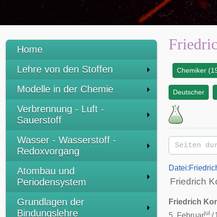
Friedri
Home
Lehre von den Stoffen
Chemiker (19
:
Modelle in der Chemie
Deutscher
Verbrennung - Luft -
Sauerstoff
Wasser - Wasserstoff -
Redoxvorgang
Datei:Friedri
Atombau und
Friedrich K
Periodensystem
Grundlagen der
Friedrich Kon
Bindungslehre
jul.
5. Februar
/