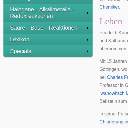
Chemiker
.
Halogene - Alkalimetalle -
Redoxreaktionen
Leben
Säure - Base - Reaktionen
Friedrich Kon
Lexikon
und Katharina
übernommen h
Specials
Mit 15 Jahren
Göttingen
, wo
bei
Charles Fr
Professor in G
Iwanowitsch 
Beilstein zum
In seiner Fors
Chlorierung
v