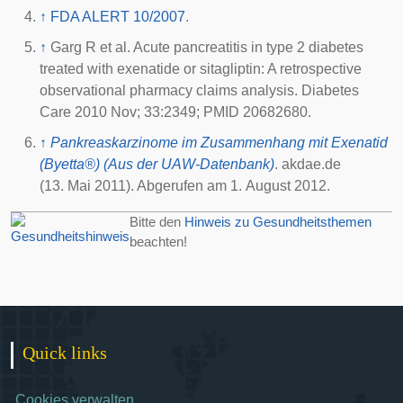
↑
FDA ALERT 10/2007
.
↑
Garg R et al. Acute pancreatitis in type 2 diabetes
treated with exenatide or sitagliptin: A retrospective
observational pharmacy claims analysis. Diabetes
Care 2010 Nov; 33:2349; PMID 20682680.
↑
Pankreaskarzinome im Zusammenhang mit Exenatid
(Byetta®) (Aus der UAW-Datenbank)
. akdae.de
(13. Mai 2011). Abgerufen am 1. August 2012.
Bitte den
Hinweis zu Gesundheitsthemen
beachten!
Quick links
Cookies verwalten