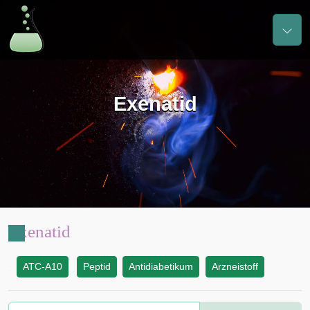
Exenatid
Exenatid
ATC-A10
Peptid
Antidiabetikum
Arzneistoff
: