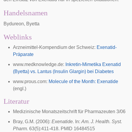
Handelsnamen
Bydureon, Byetta
Weblinks
Arzneimittel-Kompendium der Schweiz:
Exenatid-
Präparate
www.medknowledge.de:
Inkretin-Mimetika Exenatid
(Byetta) vs. Lantus (Insulin Glargin) bei Diabetes
www.prous.com:
Molecule of the Month: Exenatide
(engl.)
Literatur
Medizinische Monatszeitschrift für Pharmazeuten 3/06
Bray, G.M. (2006):
Exenatide.
In:
Am. J. Health. Syst.
Pharm.
63(5):411-418. PMID 16484515