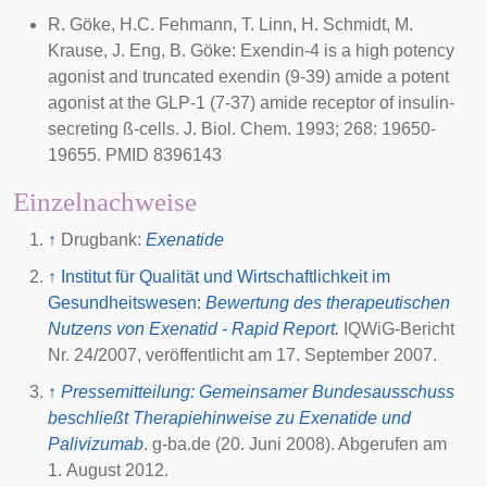
R. Göke, H.C. Fehmann, T. Linn, H. Schmidt, M.
Krause, J. Eng, B. Göke: Exendin-4 is a high potency
agonist and truncated exendin (9-39) amide a potent
agonist at the GLP-1 (7-37) amide receptor of insulin-
secreting ß-cells. J. Biol. Chem. 1993; 268: 19650-
19655. PMID 8396143
Einzelnachweise
↑
Drugbank:
Exenatide
↑
Institut für Qualität und Wirtschaftlichkeit im
Gesundheitswesen:
Bewertung des therapeutischen
Nutzens von Exenatid - Rapid Report.
IQWiG-Bericht
Nr. 24/2007, veröffentlicht am 17. September 2007.
↑
Pressemitteilung: Gemeinsamer Bundesausschuss
beschließt Therapiehinweise zu Exenatide und
Palivizumab
. g-ba.de (20. Juni 2008). Abgerufen am
1. August 2012.