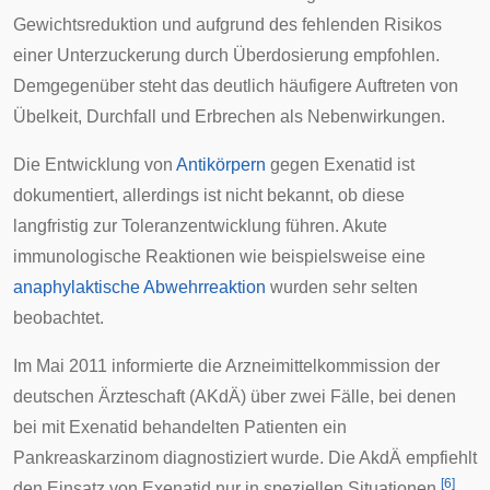
Gewichtsreduktion und aufgrund des fehlenden Risikos
einer Unterzuckerung durch Überdosierung empfohlen.
Demgegenüber steht das deutlich häufigere Auftreten von
Übelkeit, Durchfall und Erbrechen als Nebenwirkungen.
Die Entwicklung von
Antikörpern
gegen Exenatid ist
dokumentiert, allerdings ist nicht bekannt, ob diese
langfristig zur
Toleranzentwicklung
führen. Akute
immunologische Reaktionen wie beispielsweise eine
anaphylaktische Abwehrreaktion
wurden sehr selten
beobachtet.
Im Mai 2011 informierte die
Arzneimittelkommission
der
deutschen Ärzteschaft (AKdÄ) über zwei Fälle, bei denen
bei mit Exenatid behandelten Patienten ein
Pankreaskarzinom
diagnostiziert wurde. Die AkdÄ empfiehlt
[
6
]
den Einsatz von Exenatid nur in speziellen Situationen.