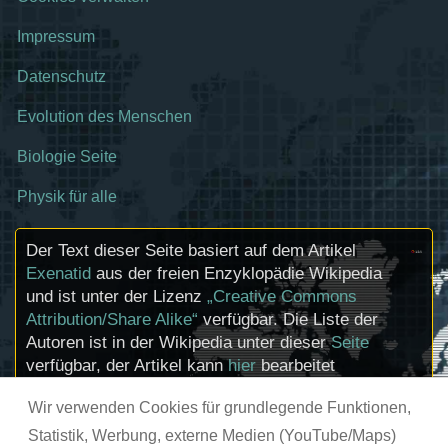
Impressum
Datenschutz
Evolution des Menschen
Biologie Seite
Physik für alle
Der Text dieser Seite basiert auf dem Artikel
Exenatid
aus der freien Enzyklopädie Wikipedia
und ist unter der Lizenz
„Creative Commons
Attribution/Share Alike“
verfügbar. Die Liste der
Autoren ist in der Wikipedia unter dieser
Seite
verfügbar, der Artikel kann
hier
bearbeitet
werden. Informationen zu den Urhebern und
Wir verwenden Cookies für grundlegende Funktionen,
zum Lizenzstatus eingebundener Mediendateien
(etwa Bilder oder Videos) können im Regelfall
Statistik, Werbung, externe Medien (YouTube/Maps)