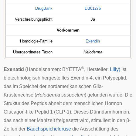
DrugBank
DB01276
Verschreibungspflicht
Ja
Vorkommen
Homologie-Familie
Exendin
Übergeordnetes Taxon
Heloderma
®
Exenatid
(Handelsnamen: BYETTA
, Hersteller:
Lilly)
ist
biotechnologisch hergestelltes Exendin-4, ein
Polypeptid
,
das im Speichel der nordamerikanischen
Gila-
Krustenechse
(
Heloderma suspectum
) gefunden wurde. Die
Struktur des Peptids ähnelt dem menschlichen
Hormon
Glucagon-like Peptid 1
(GLP-1). Dieses Dünndarmhormon,
das nach einer Mahlzeit freigesetzt wird, stimuliert in den
β-
Zellen
der
Bauchspeicheldrüse
die Ausschüttung des