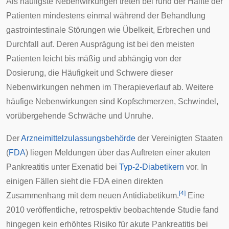
Als häufigste Nebenwirkungen treten bei rund der Hälfte der
Patienten mindestens einmal während der Behandlung
gastrointestinale
Störungen wie
Übelkeit
,
Erbrechen
und
Durchfall
auf. Deren Ausprägung ist bei den meisten
Patienten leicht bis mäßig und abhängig von der
Dosierung, die Häufigkeit und Schwere dieser
Nebenwirkungen nehmen im Therapieverlauf ab. Weitere
häufige Nebenwirkungen sind
Kopfschmerzen
,
Schwindel
,
vorübergehende Schwäche und Unruhe.
Der
Arzneimittelzulassungsbehörde
der
Vereinigten Staaten
(
FDA
) liegen Meldungen über das Auftreten einer akuten
Pankreatitis
unter Exenatid bei
Typ-2-Diabetikern
vor. In
einigen Fällen sieht die FDA einen direkten
[
4
]
Zusammenhang mit dem neuen Antidiabetikum.
Eine
2010 veröffentliche, retrospektiv beobachtende Studie fand
hingegen kein erhöhtes Risiko für akute Pankreatitis bei