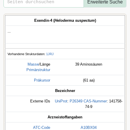
Erweiterte Suche
Exendin-4 (
Heloderma suspectum
)
—
Vorhandene Strukturdaten:
1JRJ
Masse
/Länge
39 Aminosäuren
Primärstruktur
Präkursor
(61 aa)
Bezeichner
Externe IDs
UniProt
:
P26349
CAS-Nummer
: 141758-
74-9
Arzneistoffangaben
ATC-Code
A10
BX04