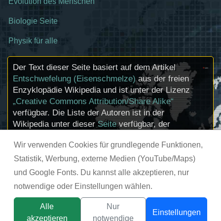
Evolution des Menschen
Biologie Seite
Physik für alle
Der Text dieser Seite basiert auf dem Artikel
Entschwefelung (Eisenschmelze)
aus der freien
Enzyklopädie Wikipedia und ist unter der Lizenz
„Creative Commons Attribution/Share Alike“
verfügbar. Die Liste der Autoren ist in der
Wikipedia unter dieser
Seite
verfügbar, der
Artikel kann
hier
bearbeitet werden.
Wir verwenden Cookies für grundlegende Funktionen,
Informationen zu den Urhebern und zum
Lizenzstatus eingebundener Mediendateien
Statistik, Werbung, externe Medien (YouTube/Maps)
(etwa Bilder oder Videos) können im Regelfall
und Google Fonts. Du kannst alle akzeptieren, nur
durch Anklicken dieser abgerufen werden.
notwendige oder Einstellungen wählen.
© chemie-schule.de 2026
Alle
Nur
Einstellungen
akzeptieren
notwendige