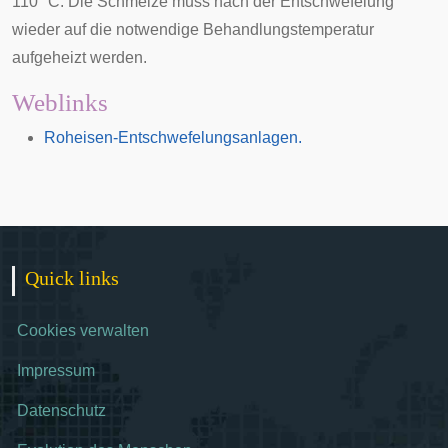
110 °C. Die Schmelze muss nach der Entschwefelung
wieder auf die notwendige Behandlungstemperatur
aufgeheizt werden.
Weblinks
Roheisen-Entschwefelungsanlagen.
Quick links
Cookies verwalten
Impressum
Datenschutz