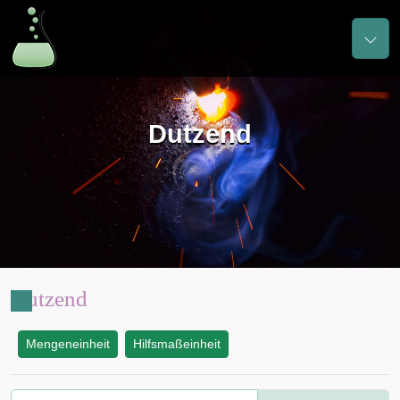
Dutzend
Dutzend
Mengeneinheit
Hilfsmaßeinheit
: