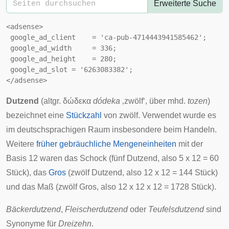
Erweiterte Suche
<adsense>

 google_ad_client    = 'ca-pub-4714443941585462';

 google_ad_width     = 336;

 google_ad_height    = 280;

 google_ad_slot = '6263083382';

Dutzend
(
altgr.
δώδεκα
dódeka
‚zwölf‘, über
mhd.
tozen
)
bezeichnet eine
Stückzahl
von
zwölf
. Verwendet wurde es
im deutschsprachigen Raum insbesondere beim
Handeln
.
Weitere
früher gebräuchliche Mengeneinheiten
mit der
Basis 12
waren das Schock (fünf Dutzend, also 5 x 12 = 60
Stück), das
Gros
(zwölf Dutzend, also 12 x 12 = 144 Stück)
und das
Maß
(zwölf Gros, also 12 x 12 x 12 = 1728 Stück).
Bäckerdutzend
,
Fleischerdutzend
oder
Teufelsdutzend
sind
Synonyme für
Dreizehn
.