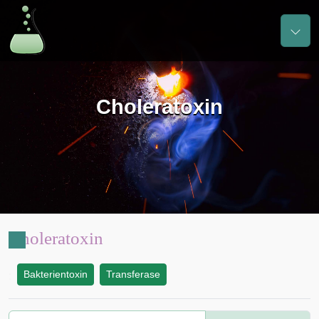
Choleratoxin
Choleratoxin
Bakterientoxin
Transferase
: