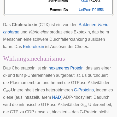
Gen-Name(n)
ctxB
(KEGG)
Externe IDs
UniProt
:
P01556
Das
Choleratoxin
(CTX) ist ein von den
Bakterien
Vibrio
cholerae
und
Vibrio eltor
produziertes
Exotoxin
, das beim
Menschen eine schwere
Durchfallerkrankung
auslösen
kann. Das
Enterotoxin
ist Auslöser der
Cholera
.
Wirkungsmechanismus
Das Choleratoxin ist ein
hexameres
Protein
, das aus einer
α- und fünf β-Untereinheiten aufgebaut ist. Es durchquert
die Plasmamembran und hemmt die
GTPase
-Aktivität der
G
-Untereinheit eines heterotrimeren
G-Proteins
, indem es
αs
diese (aus intrazellulärem
NAD
)
ADP-ribosyliert
. Dadurch
wird die intrinsische GTPase-Aktivität der G
-Untereinheit,
αs
die GTP zu GDP umsetzt, blockiert – das G-Protein bleibt