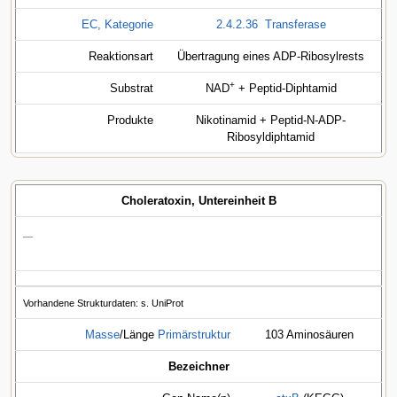
EC, Kategorie
2.4.2.36
Transferase
Reaktionsart
Übertragung eines ADP-Ribosylrests
+
Substrat
NAD
+ Peptid-Diphtamid
Produkte
Nikotinamid + Peptid-N-ADP-
Ribosyldiphtamid
Choleratoxin, Untereinheit B
—
Vorhandene Strukturdaten: s. UniProt
Masse
/Länge
Primärstruktur
103 Aminosäuren
Bezeichner