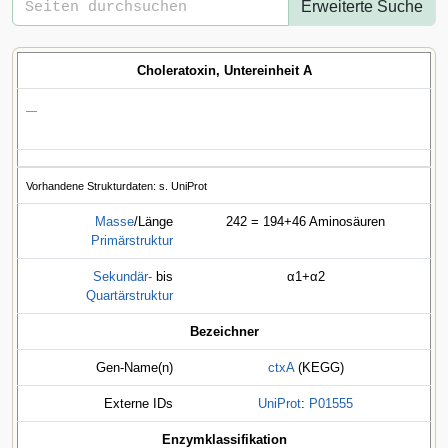
Erweiterte Suche
Choleratoxin, Untereinheit A
—
Vorhandene Strukturdaten: s. UniProt
Masse
/Länge
242 = 194+46 Aminosäuren
Primärstruktur
Sekundär-
bis
α1+α2
Quartärstruktur
Bezeichner
Gen-Name(n)
ctxA
(KEGG)
Externe IDs
UniProt
:
P01555
Enzymklassifikation