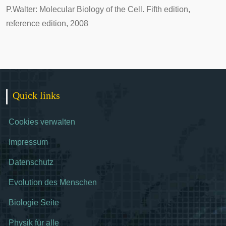
P.Walter: Molecular Biology of the Cell. Fifth edition,
reference edition, 2008
Quick links
Cookies verwalten
Impressum
Datenschutz
Evolution des Menschen
Biologie Seite
Physik für alle