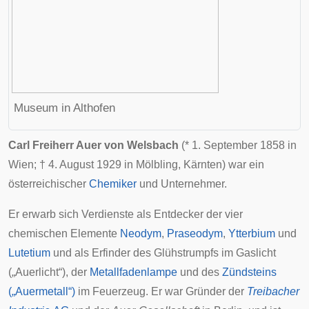
Museum in
Althofen
Carl Freiherr Auer von Welsbach
(*
1. September
1858
in
Wien
; †
4. August
1929
in
Mölbling
,
Kärnten
) war ein
österreichischer
Chemiker
und
Unternehmer
.
Er erwarb sich Verdienste als Entdecker der vier
chemischen Elemente
Neodym
,
Praseodym
,
Ytterbium
und
Lutetium
und als Erfinder des
Glühstrumpfs
im Gaslicht
(„Auerlicht“), der
Metallfadenlampe
und des
Zündsteins
(„Auermetall“)
im Feuerzeug. Er war Gründer der
Treibacher