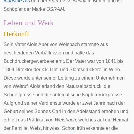
Industrie
AG
und der
Auer-Gesellschaft
in Berlin, und ist
Schöpfer der Marke
OSRAM
.
Leben und Werk
Herkunft
Sein Vater
Alois Auer von Welsbach
stammte aus
bescheidenen Verhältnissen und hatte das
Buchdruckergewerbe erlernt. Der Vater war von 1841 bis
1864 Direktor der
k.k. Hof- und Staatsdruckerei
in Wien.
Diese wurde unter seiner Leitung zu einem Unternehmen
von Weltruf. Alois erfand den Naturselbstdruck, die
Schnellpresse und die automatische Kupferdruckpresse.
Aufgrund seiner Verdienste wurde er zwei Jahre nach der
Geburt seines Sohnes Carl in den Adelsstand erhoben und
erhielt das Prädikat
von Welsbach
, welches auf die Heimat
der Familie,
Wels
, hinwies. Schon früh erkannte er die