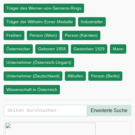
Träger des Werner-von-Siemens-Rings
Träger der Wilhelm-Exner-Medaille
Industrieller
Freiherr
Person (Wien)
Person (Kärnten)
Österreicher
Geboren 1858
Gestorben 1929
Mann
Unternehmer (Österreich-Ungarn)
Unternehmer (Deutschland)
Althofen
Person (Berlin)
Wissenschaft in Österreich
Erweiterte Suche