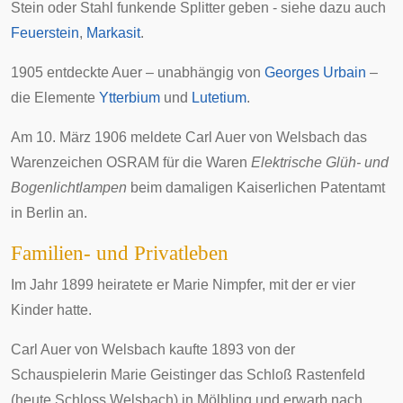
Stein oder Stahl funkende Splitter geben - siehe dazu auch
Feuerstein
,
Markasit
.
1905 entdeckte Auer – unabhängig von
Georges Urbain
–
die Elemente
Ytterbium
und
Lutetium
.
Am 10. März 1906 meldete Carl Auer von Welsbach das
Warenzeichen
OSRAM
für die Waren
Elektrische Glüh- und
Bogenlichtlampen
beim damaligen Kaiserlichen Patentamt
in Berlin an.
Familien- und Privatleben
Im Jahr 1899 heiratete er Marie Nimpfer, mit der er vier
Kinder hatte.
Carl Auer von Welsbach kaufte 1893 von der
Schauspielerin
Marie Geistinger
das
Schloß Rastenfeld
(heute
Schloss Welsbach
) in
Mölbling
und erwarb nach