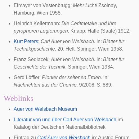
Elmayer von Vestenbrugg
:
Mehr Licht!
Zsolnay,
Hamburg, Wien 1958.
Heinrich Kellermann
:
Die Ceritmetalle und ihre
pyrophoren Legierungen.
Knapp, Halle (Saale) 1912.
Kurt Peters
:
Carl Auer von Welsbach.
In:
Blätter für
Technikgeschichte.
20. Heft. Springer, Wien 1958.
Franz Sedlacek
:
Auer von Welsbach.
In:
Blätter für
Geschichte der Technik.
Springer, Wien 1934.
Gerd Löffler:
Pionier der seltenen Erden.
In:
Nachrichten aus der Chemie.
9/2008, S. 889.
Weblinks
Auer von Welsbach Museum
Literatur von und über Carl Auer von Welsbach
im
Katalog der
Deutschen Nationalbibliothek
Eintrag zu
Carl Auer von Welsbach
in:
Austria-Forum
,