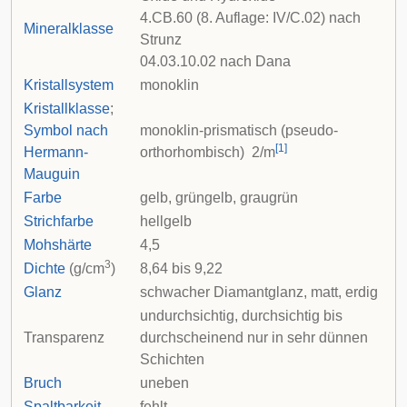
4.CB.60 (8. Auflage: IV/C.02) nach
Mineralklasse
Strunz
04.03.10.02 nach
Dana
Kristallsystem
monoklin
Kristallklasse
;
Symbol nach
monoklin-prismatisch (pseudo-
[
1
]
Hermann-
orthorhombisch)
2
/
m
Mauguin
Farbe
gelb, grüngelb, graugrün
Strichfarbe
hellgelb
Mohshärte
4,5
3
Dichte
(g/cm
)
8,64 bis 9,22
Glanz
schwacher Diamantglanz, matt, erdig
undurchsichtig, durchsichtig bis
Transparenz
durchscheinend nur in sehr dünnen
Schichten
Bruch
uneben
Spaltbarkeit
fehlt