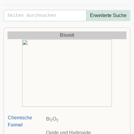
Erweiterte Suche
Bismit
Chemische
Bi
O
2
3
Formel
Oxide und Hydroxide