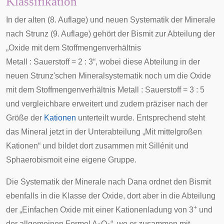
Klassifikation
In der
alten (8. Auflage)
und
neuen Systematik der Minerale
nach Strunz (9. Auflage)
gehört der Bismit zur Abteilung der
„Oxide mit dem Stoffmengenverhältnis
Metall : Sauerstoff = 2 : 3“, wobei diese Abteilung in der
neuen
Strunz'schen
Mineralsystematik noch um die Oxide
mit dem Stoffmengenverhältnis Metall : Sauerstoff = 3 : 5
und vergleichbare erweitert und zudem präziser nach der
Größe der
Kationen
unterteilt wurde. Entsprechend steht
das Mineral jetzt in der Unterabteilung „Mit mittelgroßen
Kationen“ und bildet dort zusammen mit
Sillénit
und
Sphaerobismoit
eine eigene Gruppe.
Die
Systematik der Minerale nach Dana
ordnet den Bismit
ebenfalls in die Klasse der Oxide, dort aber in die Abteilung
+
der „Einfachen Oxide mit einer Kationenladung von 3
und
der allgemeinen Formel A
O
“, wo er zusammen mit