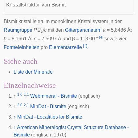
Kristallstruktur von Bismit
Bismit kristallisiert im monoklinen Kristallsystem in der
Raumgruppe
P 2
/c
mit den
Gitterparametern
a
= 5,8486
Å
;
1
[
4
]
b
= 8,1661 Å,
c
= 7,5097 Å und β = 113,00 °
sowie vier
[
1
]
Formeleinheiten
pro
Elementarzelle
.
Siehe auch
Liste der Minerale
Einzelnachweise
1,0
1,1
↑
Webmineral - Bismite
(englisch)
2,0
2,1
↑
MinDat - Bismite
(englisch)
↑
MinDat - Localities for Bismite
↑
American Mineralogist Crystal Structure Database -
Bismite
(englisch, 1970)