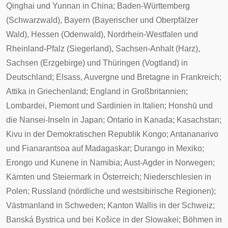
Qinghai
und
Yunnan
in China;
Baden-Württemberg
(Schwarzwald),
Bayern
(Bayerischer und Oberpfälzer
Wald),
Hessen
(Odenwald),
Nordrhein-Westfalen
und
Rheinland-Pfalz
(Siegerland),
Sachsen-Anhalt
(Harz),
Sachsen
(Erzgebirge) und
Thüringen
(Vogtland) in
Deutschland;
Elsass
,
Auvergne
und
Bretagne
in Frankreich;
Attika
in Griechenland;
England
in Großbritannien;
Lombardei
,
Piemont
und
Sardinien
in Italien;
Honshū
und
die
Nansei-Inseln
in Japan;
Ontario
in Kanada;
Kasachstan
;
Kivu
in der Demokratischen Republik Kongo;
Antananarivo
und
Fianarantsoa
auf Madagaskar;
Durango
in Mexiko;
Erongo
und
Kunene
in Namibia;
Aust-Agder
in Norwegen;
Kärnten
und
Steiermark
in Österreich;
Niederschlesien
in
Polen;
Russland
(nördliche und westsibirische Regionen);
Västmanland
in Schweden;
Kanton Wallis
in der Schweiz;
Banská Bystrica
und bei
Košice
in der Slowakei;
Böhmen
in