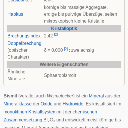
körnige bis massige Aggregate,
Habitus
erdige bis pulvrige Überzüge, selten
mikroskopisch kleine Kristalle
Kristalloptik
[
2
]
Brechungsindex
2,42
Doppelbrechung
[
2
]
(optischer
δ = 0.000
; zweiachsig
Charakter)
Weitere Eigenschaften
Ähnliche
Sphaerobismoit
Minerale
Bismit
(veraltet auch
Wismutocker
) ist ein
Mineral
aus der
Mineralklasse
der
Oxide
und
Hydroxide
. Es kristallisiert im
monoklinen Kristallsystem
mit der
chemischen
Zusammensetzung
Bi
O
und entwickelt meist körnige bis
2
3
massige
Mineral-Aggregate
oder erdige bis pulvrige