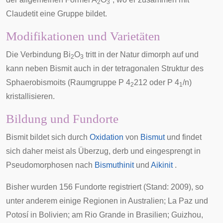
2
3
Claudetit
eine Gruppe bildet.
Modifikationen und Varietäten
Die Verbindung Bi
O
tritt in der Natur
dimorph
auf und
2
3
kann neben Bismit auch in der tetragonalen Struktur des
Sphaerobismoits
(Raumgruppe P 4
212 oder P 4
/n)
2
1
kristallisieren.
Bildung und Fundorte
Bismit bildet sich durch
Oxidation
von
Bismut
und findet
sich daher meist als Überzug, derb und eingesprengt in
Pseudomorphosen
nach
Bismuthinit
und
Aikinit
.
Bisher wurden 156 Fundorte registriert (Stand: 2009), so
unter anderem einige Regionen in
Australien
;
La Paz
und
Potosí
in Bolivien; am
Rio Grande
in Brasilien;
Guizhou
,