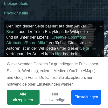
Biologie Seite
Physik für alle
Der Text dieser Seite basiert auf dem Artikel
Bismit
aus der freien Enzyklopädie Wikipedia
und ist unter der Lizenz
„Creative Commons
Attribution/Share Alike“
verfügbar. Die Liste der
Autoren ist in der Wikipedia unter dieser
Seite
verfügbar, der Artikel kann
hier
bearbeitet
werden. Informationen zu den Urhebern und
Wir verwenden Cookies für grundlegende Funktionen,
zum Lizenzstatus eingebundener Mediendateien
(etwa Bilder oder Videos) können im Regelfall
Statistik, Werbung, externe Medien (YouTube/Maps)
durch Anklicken dieser abgerufen werden.
und Google Fonts. Du kannst alle akzeptieren, nur
notwendige oder Einstellungen wählen.
© chemie-schule.de 2026
Alle
Nur
Einstellungen
akzeptieren
notwendige
Titelbild:
tsunikpavlo@gmail.com / DepositPhotos