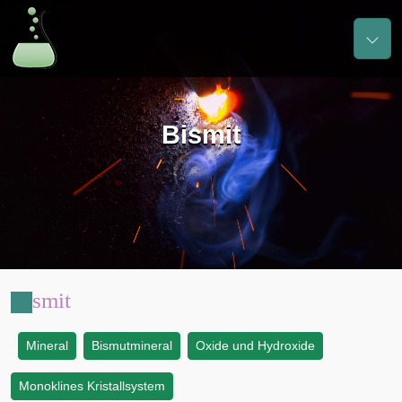
Bismit
Bismit
Mineral
Bismutmineral
Oxide und Hydroxide
:
Monoklines Kristallsystem