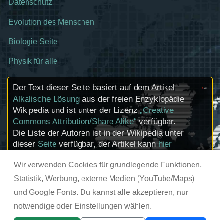
Datenschutz
Evolution des Menschen
Biologie Seite
Physik für alle
Der Text dieser Seite basiert auf dem Artikel
Alkalische Lösung
aus der freien Enzyklopädie
Wikipedia und ist unter der Lizenz
„Creative
Commons Attribution/Share Alike“
verfügbar.
Die Liste der Autoren ist in der Wikipedia unter
dieser
Seite
verfügbar, der Artikel kann
hier
bearbeitet werden. Informationen zu den
Wir verwenden Cookies für grundlegende Funktionen,
Urhebern und zum Lizenzstatus eingebundener
Mediendateien (etwa Bilder oder Videos) können
Statistik, Werbung, externe Medien (YouTube/Maps)
im Regelfall durch Anklicken dieser abgerufen
und Google Fonts. Du kannst alle akzeptieren, nur
werden.
notwendige oder Einstellungen wählen.
© chemie-schule.de 2026