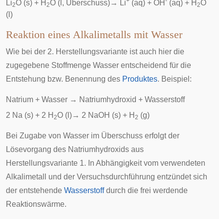
+
-
Li
O (s) + H
O (l, Überschuss)
→
Li
(aq) + OH
(aq) + H
O
2
2
2
(l)
Reaktion eines Alkalimetalls mit Wasser
Wie bei der 2. Herstellungsvariante ist auch hier die
zugegebene Stoffmenge Wasser entscheidend für die
Entstehung bzw. Benennung des
Produktes
. Beispiel:
Natrium + Wasser
→
Natriumhydroxid + Wasserstoff
2 Na (s) + 2 H
O (l)
→
2 NaOH (s) + H
(g)
2
2
Bei Zugabe von Wasser im Überschuss erfolgt der
Lösevorgang des Natriumhydroxids aus
Herstellungsvariante 1. In Abhängigkeit vom verwendeten
Alkalimetall und der Versuchsdurchführung entzündet sich
der entstehende
Wasserstoff
durch die frei werdende
Reaktionswärme.