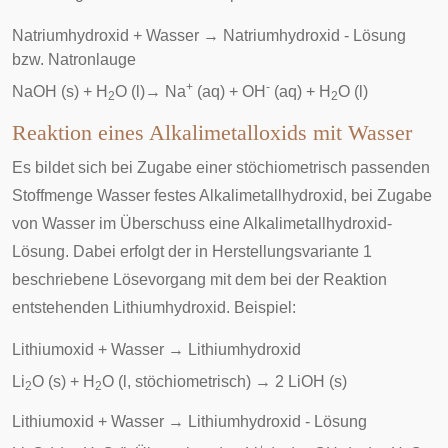
Natriumhydroxid + Wasser
→
Natriumhydroxid - Lösung
bzw. Natronlauge
+
-
NaOH (s) + H
O (l)
→
Na
(aq) + OH
(aq) + H
O (l)
2
2
Reaktion eines Alkalimetalloxids mit Wasser
Es bildet sich bei Zugabe einer stöchiometrisch passenden
Stoffmenge Wasser festes Alkalimetallhydroxid, bei Zugabe
von Wasser im Überschuss eine Alkalimetallhydroxid-
Lösung. Dabei erfolgt der in Herstellungsvariante 1
beschriebene Lösevorgang mit dem bei der Reaktion
entstehenden Lithiumhydroxid. Beispiel:
Lithiumoxid + Wasser
→
Lithiumhydroxid
Li
O (s) + H
O (l, stöchiometrisch)
→
2 LiOH (s)
2
2
Lithiumoxid + Wasser
→
Lithiumhydroxid - Lösung