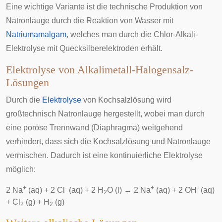
Eine wichtige Variante ist die technische Produktion von
Natronlauge durch die Reaktion von Wasser mit
Natriumamalgam
, welches man durch die
Chlor-Alkali-
Elektrolyse
mit Quecksilberelektroden erhält.
Elektrolyse von Alkalimetall-Halogensalz-
Lösungen
Durch die
Elektrolyse
von Kochsalzlösung wird
großtechnisch Natronlauge hergestellt, wobei man durch
eine poröse Trennwand (Diaphragma) weitgehend
verhindert, dass sich die Kochsalzlösung und Natronlauge
vermischen. Dadurch ist eine kontinuierliche Elektrolyse
möglich:
+
-
+
-
2 Na
(aq) + 2 Cl
(aq) + 2 H
O (l)
→
2 Na
(aq) + 2 OH
(aq)
2
+ Cl
(g) + H
(g)
2
2