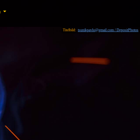
n
n
Titelbild:
tsunikpavlo@gmail.com / DepositPhotos