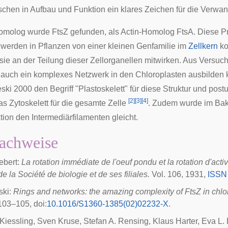
chen in Aufbau und Funktion ein klares Zeichen für die Verwand
Homolog wurde
FtsZ
gefunden, als Actin-Homolog
FtsA
. Diese P
 werden in Pflanzen von einer kleinen Genfamilie im
Zellkern
ko
 sie an der Teilung dieser
Zellorganellen
mitwirken. Aus Versu
 auch ein komplexes Netzwerk in den Chloroplasten ausbilden k
eski
2000 den Begriff "Plastoskelett" für diese Struktur und post
[
2
]
[
3
]
[
4
]
das Zytoskelett für die gesamte Zelle
. Zudem wurde im Ba
tion den Intermediärfilamenten gleicht.
achweise
ebert:
La rotation immédiate de l'oeuf pondu et la rotation d'act
e la Société de biologie et de ses filiales.
Vol. 106, 1931,
ISSN
ski
:
Rings and networks: the amazing complexity of FtsZ in chlo
 103–105,
doi
:
10.1016/S1360-1385(02)02232-X
.
 Kiessling, Sven Kruse, Stefan A. Rensing, Klaus Harter, Eva L.