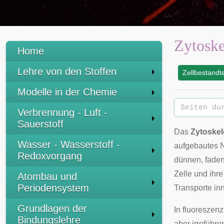
Zytoske
Home
Lehre von den Stoffen
Zellbestandte
:
Modelle in der Chemie
Verbrennung - Luft -
Sauerstoff
Das
Zytoskel
Wasser - Wasserstoff -
aufgebautes 
Redoxvorgang
dünnen, fadenf
Zelle und ihr
Atombau und
Periodensystem
Transporte inn
Grundlagen der
In
fluoreszen
Bindungslehre
aber irreführe