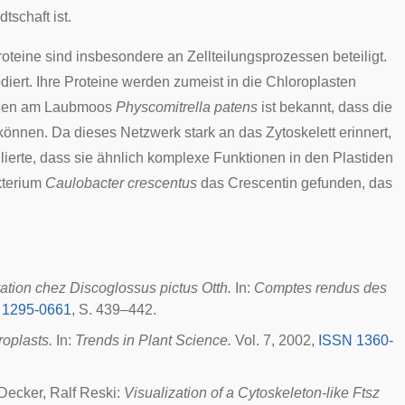
tschaft ist.
roteine sind insbesondere an Zellteilungsprozessen beteiligt.
diert. Ihre Proteine werden zumeist in die
Chloroplasten
chen am
Laubmoos
Physcomitrella patens
ist bekannt, dass die
önnen. Da dieses Netzwerk stark an das Zytoskelett erinnert,
ulierte, dass sie ähnlich komplexe Funktionen in den Plastiden
kterium
Caulobacter crescentus
das
Crescentin
gefunden, das
ivation chez Discoglossus pictus Otth.
In:
Comptes rendus des
 1295-0661
, S. 439–442.
roplasts.
In:
Trends in Plant Science.
Vol. 7, 2002,
ISSN 1360-
 Decker, Ralf Reski:
Visualization of a Cytoskeleton-like Ftsz