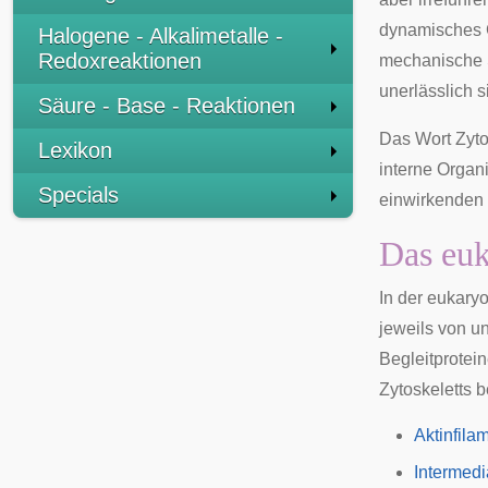
dynamisches G
Halogene - Alkalimetalle -
Redoxreaktionen
mechanische S
unerlässlich s
Säure - Base - Reaktionen
Das Wort Zyt
Lexikon
interne Organ
Specials
einwirkenden D
Das euk
In der
eukaryo
jeweils von u
Begleitprotei
Zytoskeletts b
Aktinfila
Intermedi