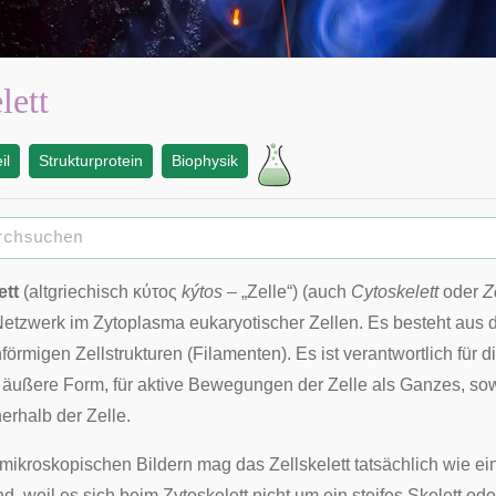
lett
il
Strukturprotein
Biophysik
ett
(
altgriechisch
κύτος
kýtos
– „Zelle“) (auch
Cytoskelett
oder
Z
Netzwerk im
Zytoplasma
eukaryotischer
Zellen
. Es besteht aus
örmigen Zellstrukturen (Filamenten). Es ist verantwortlich für 
e äußere Form, für aktive Bewegungen der Zelle als Ganzes, s
erhalb der Zelle.
zmikroskopischen
Bildern mag das Zellskelett tatsächlich wie ei
nd, weil es sich beim Zytoskelett nicht um ein steifes Skelett o