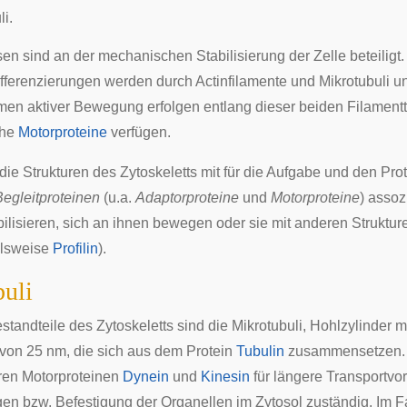
li
.
sen sind an der mechanischen Stabilisierung der Zelle beteiligt.
fferenzierungen werden durch Actinfilamente und Mikrotubuli unt
men aktiver Bewegung erfolgen entlang dieser beiden Filamentt
che
Motorproteine
verfügen.
die Strukturen des Zytoskeletts mit für die Aufgabe und den Pro
Begleitproteinen
(u.a.
Adaptorproteine
und
Motorproteine
) assozi
bilisieren, sich an ihnen bewegen oder sie mit anderen Struktu
elsweise
Profilin
).
uli
estandteile des Zytoskeletts sind die
Mikrotubuli
, Hohlzylinder m
on 25 nm, die sich aus dem Protein
Tubulin
zusammensetzen. I
hren Motorproteinen
Dynein
und
Kinesin
für längere Transportv
en bzw. Befestigung der
Organellen
im Zytosol zuständig. Im F