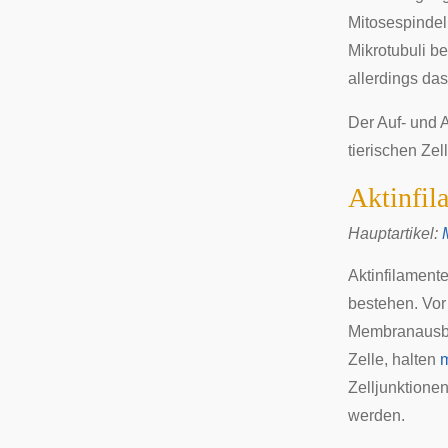
Mitosespindel
Mikrotubuli be
allerdings da
Der Auf- und 
tierischen Ze
Aktinfil
Hauptartikel:
Aktinfilament
bestehen. Vor
Membranausb
Zelle, halten
m
Zelljunktionen
werden.