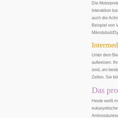
Die Motorprot
Interaktion b
auch die Acti
Beispiel von 
Mikrotubuli/D
Intermed
Unter dem Beg
aufweisen. Ihr
sind, am best
Zellen. Sie bi
Das pro
Heute weiß m
eukaryotische
Aminosäureseq