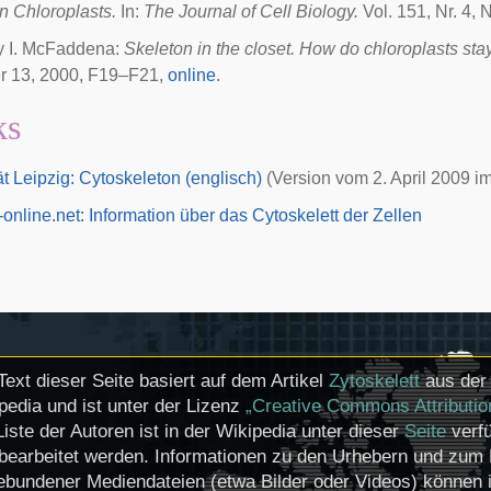
n Chloroplasts.
In:
The Journal of Cell Biology.
Vol. 151, Nr. 4,
y I. McFaddena:
Skeleton in the closet. How do chloroplasts sta
 13, 2000, F19–F21,
online
.
ks
ät Leipzig: Cytoskeleton (englisch)
(Version vom 2. April 2009 i
-online.net: Information über das Cytoskelett der Zellen
Text dieser Seite basiert auf dem Artikel
Zytoskelett
aus der 
pedia und ist unter der Lizenz
„Creative Commons Attributio
Liste der Autoren ist in der Wikipedia unter dieser
Seite
verfü
bearbeitet werden. Informationen zu den Urhebern und zum 
ebundener Mediendateien (etwa Bilder oder Videos) können i