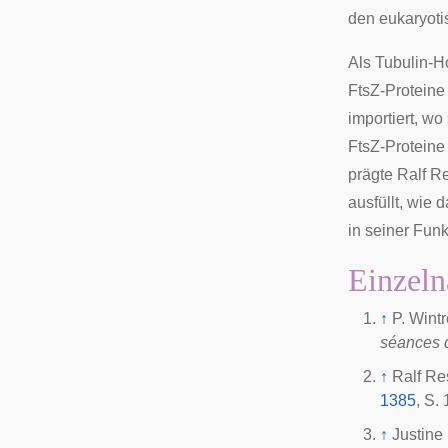
den eukaryotis
Als Tubulin-
FtsZ-Proteine
importiert, wo
FtsZ-Proteine
prägte
Ralf R
ausfüllt, wie 
in seiner Funk
Einzeln
↑
P. Wintr
séances d
↑
Ralf Re
1385
, S.
↑
Justine