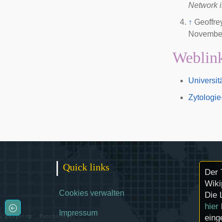
Network i
↑
Geoffre
November
Weblin
Universit
Zytologie
Quick links
Der 
Wiki
Cookies verwalten
Die 
hier
Impressum
eing