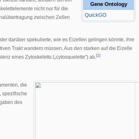
Gene Ontology
lettelemente nicht nur für die
QuickGO
gnalübertragung zwischen Zellen
der darüber spekulierte, wie es Eizellen gelingen könnte, ihre
tiven Trakt wandern müssen. Aus den starken auf die Eizelle
[
1
]
tenz eines Zytoskeletts („cytosquelette“) ab.
lamenten, die
, spezifische
fgaben des