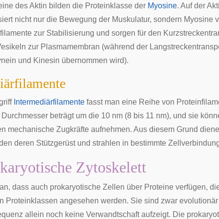
eine des Aktin bilden die Proteinklasse der
Myosine
. Auf der Ak
asiert nicht nur die Bewegung der
Muskulatur
, sondern Myosine 
nfilamente zur Stabilisierung und sorgen für den Kurzstreckentr
Vesikeln zur Plasmamembran (während der Langstreckentransp
ynein und Kinesin übernommen wird).
iärfilamente
riff
Intermediärfilamente
fasst man eine Reihe von Proteinfila
 Durchmesser beträgt um die 10 nm (8 bis 11 nm), und sie können
en mechanische Zugkräfte aufnehmen. Aus diesem Grund dienen
lden deren Stützgerüst und strahlen in bestimmte Zellverbindung
karyotische Zytoskelett
an, dass auch
prokaryotische
Zellen über Proteine verfügen, di
n Proteinklassen angesehen werden. Sie sind zwar evolutionär s
uenz allein noch keine Verwandtschaft aufzeigt. Die prokaryoti