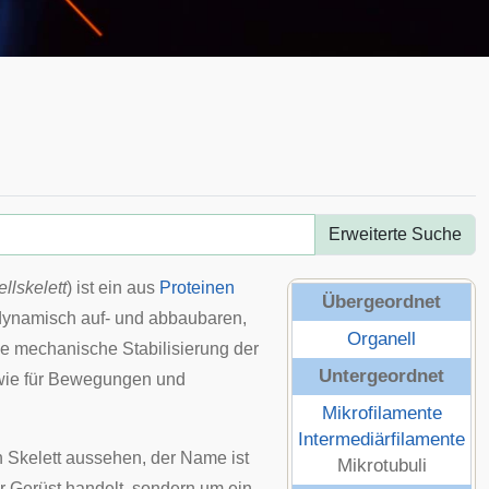
Erweiterte Suche
ellskelett
) ist ein aus
Proteinen
Übergeordnet
 dynamisch auf- und abbaubaren,
Organell
die mechanische Stabilisierung der
Untergeordnet
owie für Bewegungen und
Mikrofilamente
Intermediärfilamente
n
Skelett
aussehen, der Name ist
Mikrotubuli
der Gerüst handelt, sondern um ein