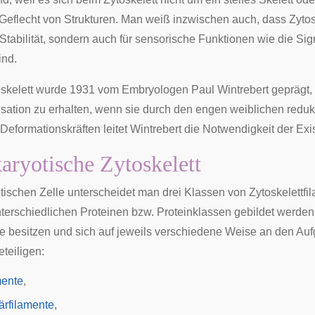
eflecht von Strukturen. Man weiß inzwischen auch, dass Zytoske
tabilität, sondern auch für sensorische Funktionen wie die Si
ind.
oskelett wurde 1931 vom Embryologen
Paul Wintrebert
geprägt, 
isation zu erhalten, wenn sie durch den engen weiblichen reduk
eformationskräften leitet Wintrebert die Notwendigkeit der Exis
aryotische Zytoskelett
tischen
Zelle unterscheidet man drei Klassen von Zytoskelettfi
nterschiedlichen Proteinen bzw. Proteinklassen gebildet werden
ne besitzen und sich auf jeweils verschiedene Weise an den Au
eteiligen:
mente
,
ärfilamente
,