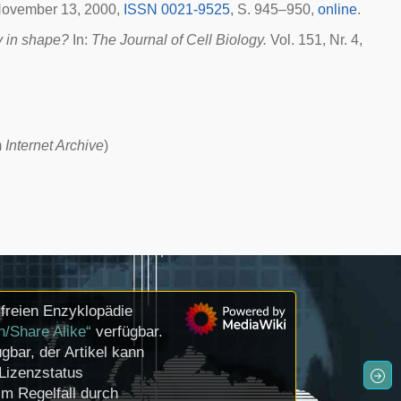
 November 13, 2000,
ISSN 0021-9525
, S. 945–950,
online
.
y in shape?
In:
The Journal of Cell Biology.
Vol. 151, Nr. 4,
m
Internet Archive
)
freien Enzyklopädie
n/Share Alike“
verfügbar.
gbar, der Artikel kann
Lizenzstatus
m Regelfall durch