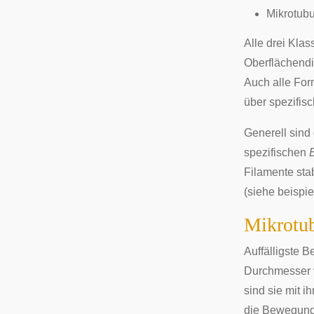
Mikrotubu
Alle drei Klas
Oberflächendi
Auch alle For
über spezifis
Generell sind 
spezifischen
Filamente sta
(siehe beispi
Mikrotub
Auffälligste B
Durchmesser v
sind sie mit i
die Bewegung