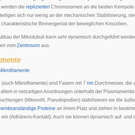
werden die
replizierten
Chromosomen
an die beiden Kernpole
teiligen sich nur wenig an der mechanischen Stabilisierung, sie
s charakteristische Binnengerüst der beweglichen
Kinozilien
.
Abbau der Mikrotubuli kann sehr dynamisch durchgeführt werde
llen vom
Zentrosom
aus.
amente
Mikrofilamente
e (auch Mikrofilamente) sind Fasern mit 7
nm
Durchmesser, die 
 allem in netzartigen Anordnungen unterhalb der Plasmamembr
uchtungen (
Mikrovilli
,
Pseudopodien
) stabilisieren sie die äuß
embranständige Proteine
an ihrem Platz und ziehen in bestim
 ein (
Adhärens-Kontakt
). Auch sie können dynamisch auf- und