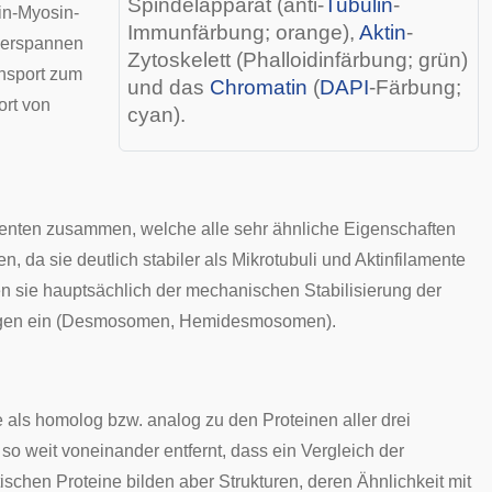
Spindelapparat
(anti-
Tubulin
-
tin-Myosin-
Immunfärbung
; orange),
Aktin
-
verspannen
Zytoskelett (
Phalloidinfärbung
; grün)
ansport zum
und das
Chromatin
(
DAPI
-Färbung;
ort von
cyan).
menten zusammen, welche alle sehr ähnliche Eigenschaften
, da sie deutlich stabiler als Mikrotubuli und Aktinfilamente
 sie hauptsächlich der mechanischen Stabilisierung der
en ein (
Desmosomen
,
Hemidesmosomen
).
e als
homolog
bzw.
analog
zu den Proteinen aller drei
o weit voneinander entfernt, dass ein Vergleich der
schen Proteine bilden aber Strukturen, deren Ähnlichkeit mit