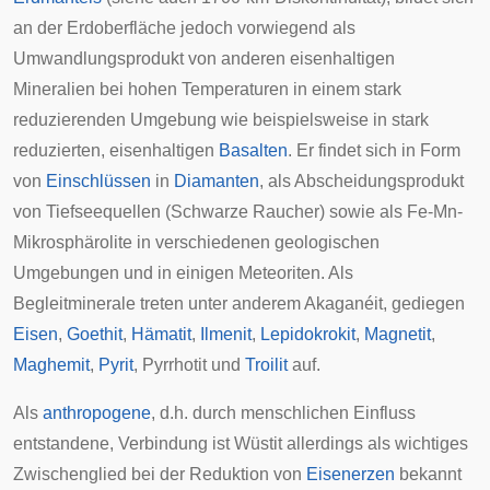
an der Erdoberfläche jedoch vorwiegend als
Umwandlungsprodukt von anderen eisenhaltigen
Mineralien bei hohen Temperaturen in einem stark
reduzierenden Umgebung wie beispielsweise in stark
reduzierten, eisenhaltigen
Basalten
. Er findet sich in Form
von
Einschlüssen
in
Diamanten
, als Abscheidungsprodukt
von Tiefseequellen (
Schwarze Raucher
) sowie als Fe-Mn-
Mikrosphärolite in verschiedenen geologischen
Umgebungen und in einigen
Meteoriten
. Als
Begleitminerale
treten unter anderem
Akaganéit
, gediegen
Eisen
,
Goethit
,
Hämatit
,
Ilmenit
,
Lepidokrokit
,
Magnetit
,
Maghemit
,
Pyrit
,
Pyrrhotit
und
Troilit
auf.
Als
anthropogene
, d.h. durch menschlichen Einfluss
entstandene, Verbindung ist Wüstit allerdings als wichtiges
Zwischenglied bei der Reduktion von
Eisenerzen
bekannt