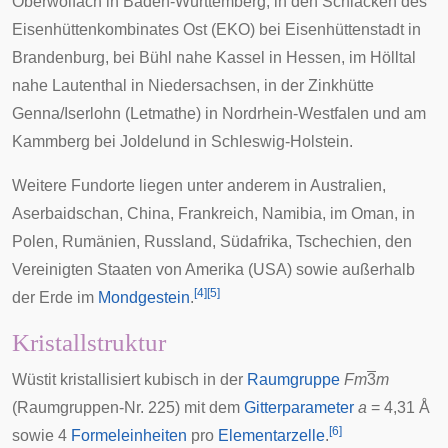
Oberwolfach
in Baden-Württemberg, in den Schlacken des
Eisenhüttenkombinates Ost (EKO) bei
Eisenhüttenstadt
in
Brandenburg, bei Bühl nahe
Kassel
in Hessen, im
Hölltal
nahe
Lautenthal
in Niedersachsen, in der Zinkhütte
Genna
/Iserlohn (Letmathe) in Nordrhein-Westfalen und am
Kammberg bei
Joldelund
in Schleswig-Holstein.
Weitere Fundorte liegen unter anderem in Australien,
Aserbaidschan, China, Frankreich, Namibia, im Oman, in
Polen, Rumänien, Russland, Südafrika, Tschechien, den
Vereinigten Staaten von Amerika (USA) sowie außerhalb
[
4
]
[
5
]
der Erde im
Mondgestein
.
Kristallstruktur
Wüstit kristallisiert kubisch in der
Raumgruppe
Fm
3
m
(Raumgruppen-Nr. 225) mit dem
Gitterparameter
a
= 4,31
Å
[
6
]
sowie 4
Formeleinheiten
pro
Elementarzelle
.