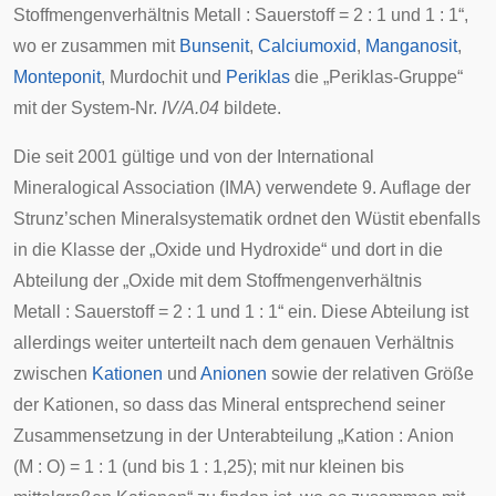
Stoffmengenverhältnis Metall : Sauerstoff = 2 : 1 und 1 : 1“,
wo er zusammen mit
Bunsenit
,
Calciumoxid
,
Manganosit
,
Monteponit
,
Murdochit
und
Periklas
die „Periklas-Gruppe“
mit der System-Nr.
IV/A.04
bildete.
Die seit 2001 gültige und von der
International
Mineralogical Association
(IMA) verwendete
9. Auflage der
Strunz’schen Mineralsystematik
ordnet den Wüstit ebenfalls
in die Klasse der „Oxide und Hydroxide“ und dort in die
Abteilung der „Oxide mit dem Stoffmengenverhältnis
Metall : Sauerstoff = 2 : 1 und 1 : 1“ ein. Diese Abteilung ist
allerdings weiter unterteilt nach dem genauen Verhältnis
zwischen
Kationen
und
Anionen
sowie der relativen Größe
der Kationen, so dass das Mineral entsprechend seiner
Zusammensetzung in der Unterabteilung „Kation : Anion
(M : O) = 1 : 1 (und bis 1 : 1,25); mit nur kleinen bis