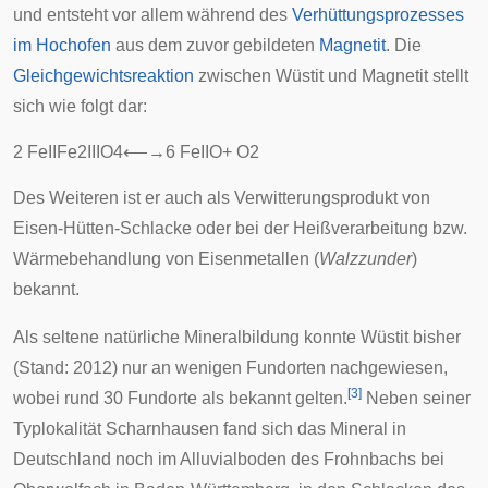
und entsteht vor allem während des
Verhüttungsprozesses
im Hochofen
aus dem zuvor gebildeten
Magnetit
. Die
Gleichgewichtsreaktion
zwischen Wüstit und Magnetit stellt
sich wie folgt dar:
2
F
e
I
I
F
e
2
I
I
I
O
4
⟵
→
6
F
e
I
I
O
+
O
2
Des Weiteren ist er auch als Verwitterungsprodukt von
Eisen-Hütten-Schlacke oder bei der Heißverarbeitung bzw.
Wärmebehandlung von Eisenmetallen (
Walzzunder
)
bekannt.
Als seltene natürliche Mineralbildung konnte Wüstit bisher
(Stand: 2012) nur an wenigen Fundorten nachgewiesen,
[
3
]
wobei rund 30 Fundorte als bekannt gelten.
Neben seiner
Typlokalität
Scharnhausen
fand sich das Mineral in
Deutschland noch im
Alluvialboden
des
Frohnbachs
bei