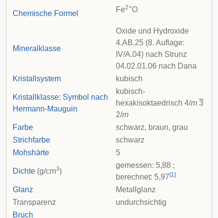
2+
Fe
O
Chemische Formel
Oxide und Hydroxide
4.AB.25 (8. Auflage:
Mineralklasse
IV/A.04) nach
Strunz
04.02.01.06 nach
Dana
Kristallsystem
kubisch
kubisch-
Kristallklasse
;
Symbol nach
hexakisoktaedrisch 4/
m
3
Hermann-Mauguin
2/
m
Farbe
schwarz, braun, grau
Strichfarbe
schwarz
Mohshärte
5
gemessen: 5,88 ;
3
Dichte
(g/cm
)
[
1
]
berechnet: 5,97
Glanz
Metallglanz
Transparenz
undurchsichtig
Bruch