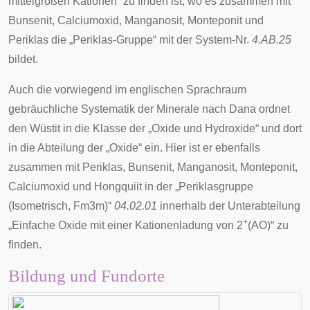
mittelgroßen Kationen“ zu finden ist, wo es zusammen mit
Bunsenit, Calciumoxid, Manganosit, Monteponit und
Periklas die „Periklas-Gruppe“ mit der System-Nr.
4.AB.25
bildet.
Auch die vorwiegend im englischen Sprachraum
gebräuchliche
Systematik der Minerale nach Dana
ordnet
den Wüstit in die Klasse der „Oxide und Hydroxide“ und dort
in die Abteilung der „Oxide“ ein. Hier ist er ebenfalls
zusammen mit Periklas, Bunsenit, Manganosit, Monteponit,
Calciumoxid und
Hongquiit
in der „Periklasgruppe
(Isometrisch, Fm3m)“
04.02.01
innerhalb der Unterabteilung
+
„
Einfache Oxide mit einer Kationenladung von 2
(AO)
“ zu
finden.
Bildung und Fundorte