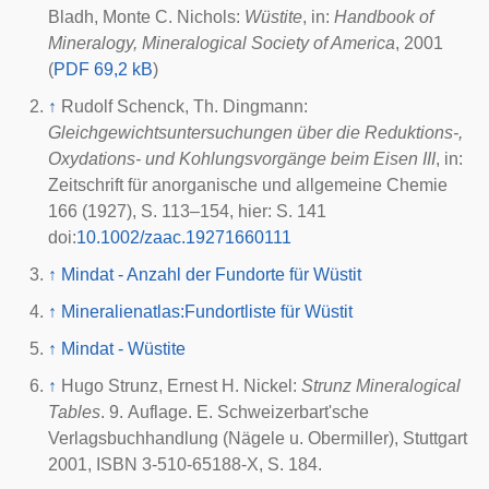
Bladh, Monte C. Nichols:
Wüstite
, in:
Handbook of
Mineralogy, Mineralogical Society of America
, 2001
(
PDF 69,2 kB
)
↑
Rudolf Schenck, Th. Dingmann:
Gleichgewichtsuntersuchungen über die Reduktions-,
Oxydations- und Kohlungsvorgänge beim Eisen III
, in:
Zeitschrift für anorganische und allgemeine Chemie
166 (1927), S. 113–154, hier: S. 141
doi
:
10.1002/zaac.19271660111
↑
Mindat - Anzahl der Fundorte für Wüstit
↑
Mineralienatlas:Fundortliste für Wüstit
↑
Mindat - Wüstite
↑
Hugo Strunz
, Ernest H. Nickel:
Strunz Mineralogical
Tables
. 9. Auflage. E. Schweizerbart'sche
Verlagsbuchhandlung (Nägele u. Obermiller), Stuttgart
2001
, ISBN 3-510-65188-X, S. 184.