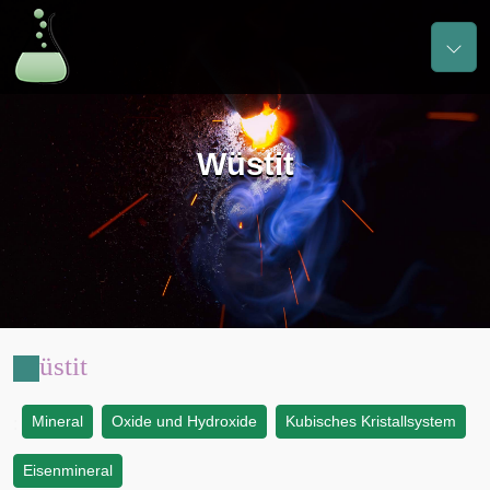
Wüstit
Wüstit
Mineral
Oxide und Hydroxide
Kubisches Kristallsystem
:
Eisenmineral