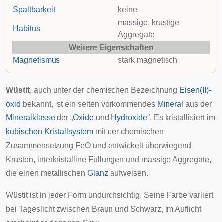
Spaltbarkeit
keine
massige, krustige
Habitus
Aggregate
Weitere Eigenschaften
Magnetismus
stark magnetisch
Wüstit
, auch unter der chemischen Bezeichnung
Eisen(II)-
oxid
bekannt, ist ein selten vorkommendes
Mineral
aus der
Mineralklasse
der „
Oxide
und
Hydroxide
“. Es kristallisiert im
kubischen Kristallsystem
mit der chemischen
Zusammensetzung FeO und entwickelt überwiegend
Krusten, interkristalline Füllungen und massige
Aggregate
,
die einen metallischen
Glanz
aufweisen.
Wüstit ist in jeder Form undurchsichtig. Seine Farbe variiert
bei Tageslicht zwischen Braun und Schwarz, im Auflicht