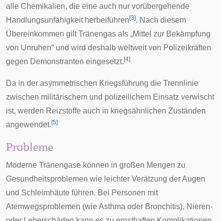
alle Chemikalien, die eine auch nur vorübergehende
[
3
]
Handlungsunfähigkeit herbeiführen
. Nach diesem
Übereinkommen gilt Tränengas als „Mittel zur Bekämpfung
von Unruhen“ und wird deshalb weltweit von Polizeikräften
[
4
]
gegen Demonstranten eingesetzt.
Da in der
asymmetrischen Kriegsführung
die Trennlinie
zwischen militärischem und polizeilichem Einsatz verwischt
ist, werden Reizstoffe auch in kriegsähnlichen Zuständen
[
5
]
angewendet.
Probleme
Moderne Tränengase können in großen Mengen zu
Gesundheitsproblemen wie leichter
Verätzung
der Augen
und Schleimhäute führen. Bei Personen mit
Atemwegsproblemen (wie
Asthma
oder
Bronchitis
),
Nieren
-
oder
Leberschäden
kann es zu ernsthaften Komplikationen