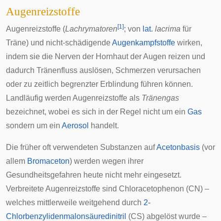
Augenreizstoffe
[
1
]
Augenreizstoffe (
Lachrymatoren
; von
lat.
lacrima
für
Träne) und nicht-schädigende
Augenkampfstoffe
wirken,
indem sie die Nerven der
Hornhaut
der Augen reizen und
dadurch Tränenfluss auslösen, Schmerzen verursachen
oder zu zeitlich begrenzter Erblindung führen können.
Landläufig werden Augenreizstoffe als
Tränengas
bezeichnet, wobei es sich in der Regel nicht um ein
Gas
sondern um ein
Aerosol
handelt.
Die früher oft verwendeten Substanzen auf
Acetonbasis
(vor
allem
Bromaceton
) werden wegen ihrer
Gesundheitsgefahren heute nicht mehr eingesetzt.
Verbreitete Augenreizstoffe sind
Chloracetophenon
(CN) –
welches mittlerweile weitgehend durch
2-
Chlorbenzylidenmalonsäuredinitril
(CS) abgelöst wurde –