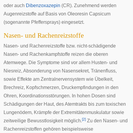
oder auch
Dibenzoxazepin
(CR). Zunehmend werden
Augenreizstoffe auf Basis von Oleoresin Capsicum
(sogenannte
Pfeffersprays
) eingesetzt.
Nasen- und Rachenreizstoffe
Nasen- und Rachenreizstoffe bzw. nicht-schädigende
Nasen- und Rachenkampfstoffe
reizen die oberen
Atemwege. Die Symptome sind vor allem
Husten
- und
Niesreiz
, Absonderung von
Nasensekret
, Tränenfluss,
sowie Effekte am
Zentralnervensystem
wie
Übelkeit
,
Brechreiz
,
Kopfschmerzen
, Druckempfindungen in den
Ohren
,
Koordinationsstörungen
. In hohen Dosen sind
Schädigungen der Haut, des Atemtrakts bis zum
toxischen
Lungenödem
,
Krämpfe
der Extremitätenmuskulatur sowie
[
2
]
zeitweilige
Bewusstlosigkeit
möglich.
Zu den Nasen- und
Rachenreizstoffen gehören beispielsweise