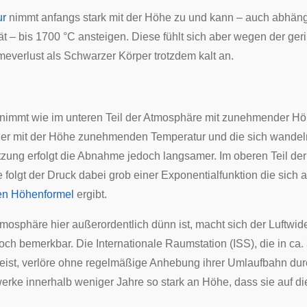
ur
nimmt anfangs stark mit der
Höhe
zu und kann – auch abhäng
ät
– bis 1700 °C ansteigen. Diese fühlt sich aber wegen der ger
everlust als
Schwarzer Körper
trotzdem kalt an.
 nimmt wie im unteren Teil der Atmosphäre mit zunehmender Hö
der mit der Höhe zunehmenden Temperatur und die sich wande
ng erfolgt die Abnahme jedoch langsamer. Im oberen Teil der
folgt der Druck dabei grob einer
Exponentialfunktion
die sich 
en Höhenformel
ergibt.
mosphäre hier außerordentlich dünn ist, macht sich der
Luftwid
doch bemerkbar. Die
Internationale Raumstation
(ISS), die in ca
eist, verlöre ohne regelmäßige Anhebung ihrer
Umlaufbahn
dur
werke
innerhalb weniger Jahre so stark an Höhe, dass sie auf die