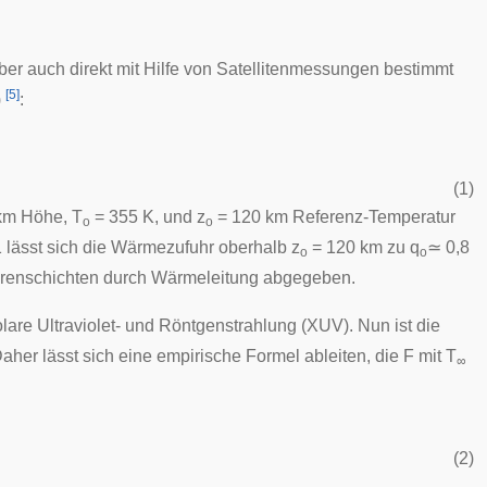
r auch direkt mit Hilfe von Satellitenmessungen bestimmt
[
5
]
)
:
(1)
 km Höhe, T
= 355 K, und z
= 120 km Referenz-Temperatur
o
o
 lässt sich die Wärmezufuhr oberhalb z
= 120 km zu q
≃ 0,8
o
o
renschichten durch Wärmeleitung abgegeben.
olare Ultraviolet- und Röntgenstrahlung (XUV). Nun ist die
Daher lässt sich eine empirische Formel ableiten, die F mit T
∞
(2)