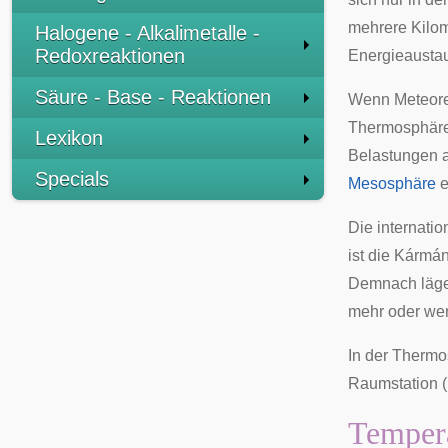
mehrere Kilo
Halogene - Alkalimetalle -
Redoxreaktionen
Energieaustau
Säure - Base - Reaktionen
Wenn
Meteor
Thermosphäre
Lexikon
Belastungen a
Specials
Mesosphäre
e
Die
internatio
ist die
Kármán
Demnach läge 
mehr oder weni
In der Therm
Raumstation
(
Temper