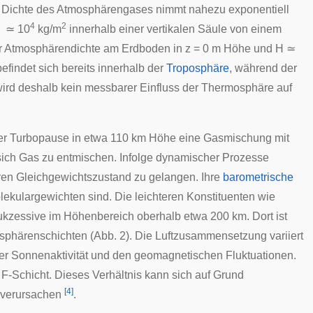
ie Dichte des Atmosphärengases nimmt nahezu exponentiell
4
2
 ≃ 10
kg/m
innerhalb einer vertikalen Säule von einem
 Atmosphärendichte am Erdboden in z = 0 m Höhe und H ≃
findet sich bereits innerhalb der
Troposphäre
, während der
rd deshalb kein messbarer Einfluss der Thermosphäre auf
er
Turbopause
in etwa 110 km Höhe eine Gasmischung mit
sich Gas zu entmischen. Infolge dynamischer Prozesse
hren Gleichgewichtszustand zu gelangen. Ihre
barometrische
olekulargewichten sind. Die leichteren Konstituenten wie
sukzessive im Höhenbereich oberhalb etwa 200 km. Dort ist
osphärenschichten (Abb. 2). Die Luftzusammensetzung variiert
 der Sonnenaktivität und den geomagnetischen Fluktuationen.
n
F-Schicht
. Dieses Verhältnis kann sich auf Grund
[
4
]
 verursachen
.