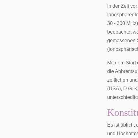
In der Zeit v
Ionosphärenf
30 - 300 MHz)
beobachtet we
gemessenen S
(
ionosphäris
Mit dem Start
die Abbremsun
zeitlichen un
(USA), D.G. K
unterschiedl
Konstit
Es ist üblich,
und Hochatmos