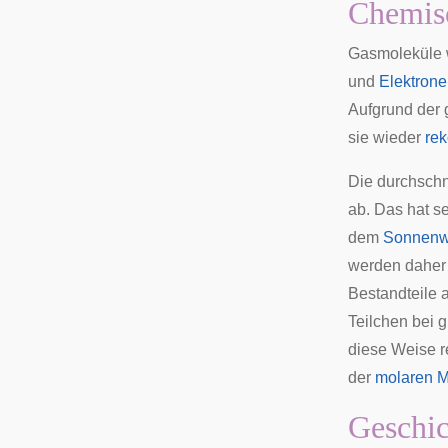
Chemis
Gasmoleküle w
und
Elektron
Aufgrund der 
sie wieder
re
Die durchschn
ab. Das hat s
dem
Sonnenw
werden daher 
Bestandteile a
Teilchen bei 
diese Weise r
der
molaren 
Geschic