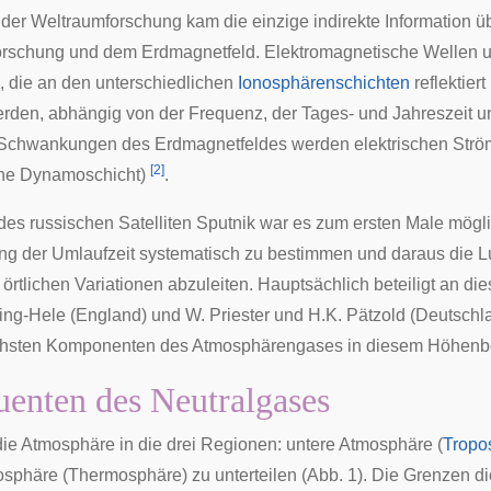
or der Weltraumforschung kam die einzige indirekte Information
orschung und dem Erdmagnetfeld. Elektromagnetische Wellen 
, die an den unterschiedlichen
Ionosphärenschichten
reflektier
rden, abhängig von der Frequenz, der Tages- und Jahreszeit un
chwankungen des Erdmagnetfeldes werden elektrischen Strö
[
2
]
che Dynamoschicht
)
.
 des russischen Satelliten
Sputnik
war es zum ersten Male mögl
g der Umlaufzeit systematisch zu bestimmen und daraus die Lu
d örtlichen Variationen abzuleiten. Hauptsächlich beteiligt an
ing-Hele (England) und W. Priester und H.K. Pätzold (Deutschla
ichsten Komponenten des Atmosphärengases in diesem Höhenb
uenten des Neutralgases
 die Atmosphäre in die drei Regionen: untere Atmosphäre (
Tropo
phäre (Thermosphäre) zu unterteilen (Abb. 1). Die Grenzen d