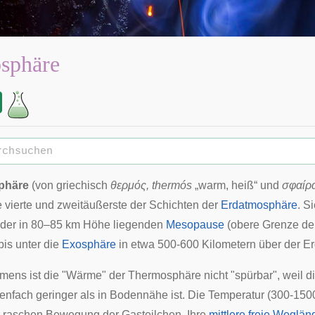
sphäre
phäre
(von
griechisch
θερμός, thermós
„warm, heiß“ und
σφαίρα
ie vierte und zweitäußerste der Schichten der
Erdatmosphäre
. S
 der in 80–85 km Höhe liegenden
Mesopause
(obere Grenze de
 bis unter die
Exosphäre
in etwa 500-600 Kilometern über der Er
amens ist die "Wärme" der Thermosphäre nicht "spürbar", weil d
onenfach geringer als in Bodennähe ist. Die Temperatur (300-150
er raschen Bewegung der Gasteilchen. Ihre
mittlere freie Weglän