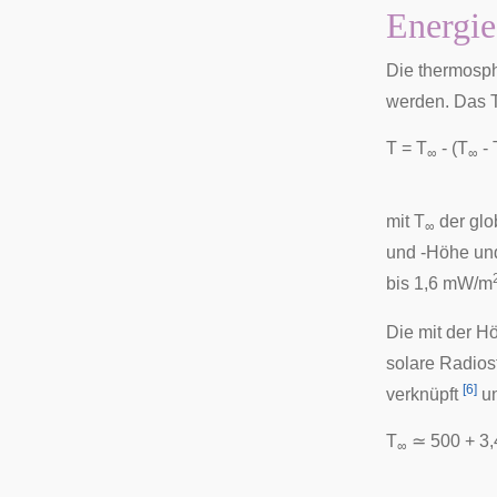
Energi
Die thermosph
werden. Das T
T = T
- (T
- 
∞
∞
mit T
der glo
∞
und -Höhe und
bis 1,6 mW/m
Die mit der H
solare Radiost
[
6
]
verknüpft
un
T
≃ 500 + 3,
∞