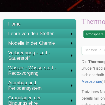
Thermo
Home
Lehre von den Stoffen
Atmosphäre
:
Modelle in der Chemie
Verbrennung - Luft -
Sauerstoff
Die
Thermos
Wasser - Wasserstoff -
„Kugel“) ist d
Redoxvorgang
sich oberhalb
Mesosphäre
)
Atombau und
Periodensystem
Trotz ihres N
Grundlagen der
bereits milli
Bindungslehre
sich nur in d