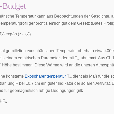
e-Budget
ärische Temperatur kann aus Beobachtungen der Gasdichte, abe
emperaturprofil gehorcht ziemlich gut dem Gesetz (
Bates
Profil
T
) exp{-s (z - z
)}
o
o
bal gemittelten exosphärischen Temperatur oberhalb etwa 400
 s einem empirischen Parameter, der mit T
abnimmt. Aus Gl. 1
∞
2
Höhe bestimmen. Diese Wärme wird an die unteren Atmosphä
öhe konstante
Exosphärentemperatur
T
dient als Maß für die s
∞
rahlung F bei 10,7 cm ein guter Indikator der solaren Aktivität. 
d für geomagnetisch ruhige Bedingungen gilt:
4 F
o