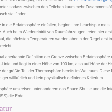
meter, sodass zwischen den Teilchen kaum mehr Zusammenstö
sch stattfinden.
e
in die Erdatmosphäre einfallen, beginnt ihre
Leuchtspur
meist 
. Auch beim
Wiedereintritt
von Raumfahrzeugen treten hier erst
uf, die höchsten Temperaturen werden aber in der Regel erst in
rreicht.
nal
anerkannte
Definition
der Grenze zwischen Erdatmosphäre 
-Linie
und liegt in einer Höhe von 100 km, also auf Höhe der
H
der größte Teil der Thermosphäre bereits im Weltraum. Diese De
ger willkürlich und kein physikalisch definiertes Kriterium.
osphäre umkreisen unter anderem das
Space Shuttle
und die
In
ISS) die Erde.
atur