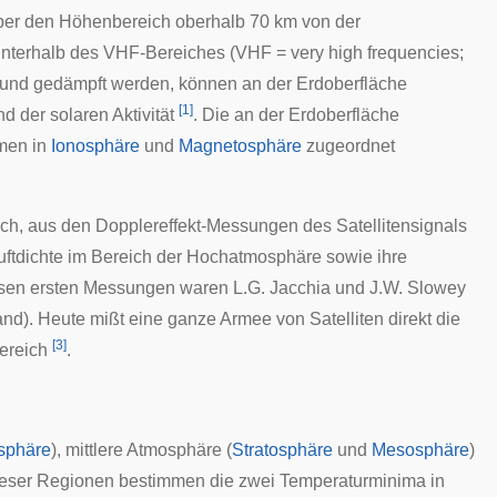
 über den Höhenbereich oberhalb 70 km von der
unterhalb des
VHF
-Bereiches (VHF = very high frequencies;
t und gedämpft werden, können an der Erdoberfläche
[
1
]
d der solaren Aktivität
. Die an der Erdoberfläche
men in
Ionosphäre
und
Magnetosphäre
zugeordnet
ich, aus den
Dopplereffekt
-Messungen des Satellitensignals
ftdichte im Bereich der Hochatmosphäre sowie ihre
 diesen ersten Messungen waren L.G. Jacchia und J.W. Slowey
nd). Heute mißt eine ganze Armee von Satelliten direkt die
[
3
]
ereich
.
sphäre
), mittlere Atmosphäre (
Stratosphäre
und
Mesosphäre
)
ieser Regionen bestimmen die zwei Temperaturminima in