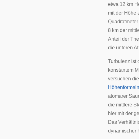
etwa 12 km H
mit der Höhe 
Quadratmeter 
8 km der mitt
Anteil der Th
die unteren A
Turbulenz ist 
konstantem Mo
versuchen die
Höhenformel
atomarer Saue
die mittlere 
hier mit der 
Das Verhältni
dynamischer 