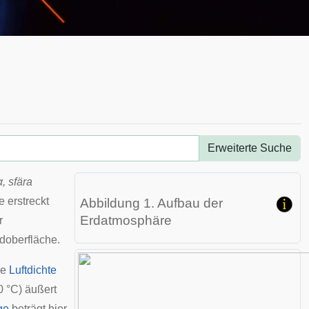
Erweiterte Suche
, sfära
ie erstreckt
Abbildung 1. Aufbau der
Erdatmosphäre
r
doberfläche.
ie
Luftdichte
0 °C) äußert
ge
beträgt hier