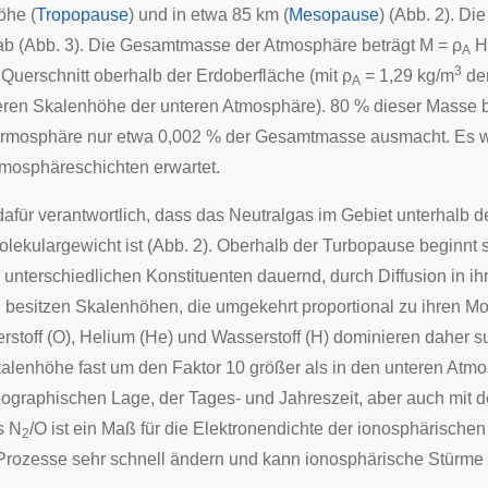
öhe (
Tropopause
) und in etwa 85 km (
Mesopause
) (Abb. 2). D
ab (Abb. 3). Die Gesamtmasse der Atmosphäre beträgt M = ρ
H
A
3
Querschnitt oberhalb der Erdoberfläche (mit ρ
= 1,29 kg/m
der
A
leren
Skalenhöhe
der unteren Atmosphäre). 80 % dieser Masse be
ermosphäre nur etwa 0,002 % der Gesamtmasse ausmacht. Es wi
tmosphäreschichten erwartet.
dafür verantwortlich, dass das Neutralgas im Gebiet unterhalb d
lekulargewicht ist (Abb. 2). Oberhalb der
Turbopause
beginnt 
 unterschiedlichen Konstituenten dauernd, durch Diffusion in i
n
besitzen
Skalenhöhen
, die umgekehrt proportional zu ihren M
rstoff (O), Helium (He) und Wasserstoff (H) dominieren daher 
Skalenhöhe fast um den Faktor 10 größer als in den unteren Atm
geographischen Lage, der Tages- und Jahreszeit, aber auch mit
s N
/O ist ein Maß für die Elektronendichte der ionosphärische
2
Prozesse sehr schnell ändern und kann ionosphärische Stürme