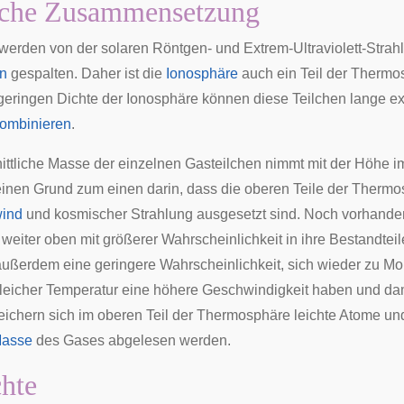
che Zusammensetzung
erden von der solaren Röntgen- und Extrem-Ultraviolett-Strah
en
gespalten. Daher ist die
Ionosphäre
auch ein Teil der Thermo
geringen Dichte der Ionosphäre können diese Teilchen lange ex
kombinieren
.
ittliche Masse der einzelnen Gasteilchen nimmt mit der Höhe i
einen Grund zum einen darin, dass die oberen Teile der Thermo
ind
und kosmischer Strahlung ausgesetzt sind. Noch vorhand
weiter oben mit größerer Wahrscheinlichkeit in ihre Bestandte
ußerdem eine geringere Wahrscheinlichkeit, sich wieder zu Molek
gleicher Temperatur eine höhere Geschwindigkeit haben und dami
eichern sich im oberen Teil der Thermosphäre leichte Atome un
Masse
des Gases abgelesen werden.
hte