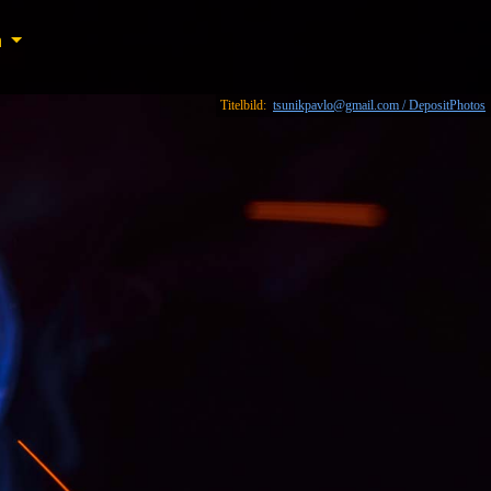
n
n
Titelbild:
tsunikpavlo@gmail.com / DepositPhotos