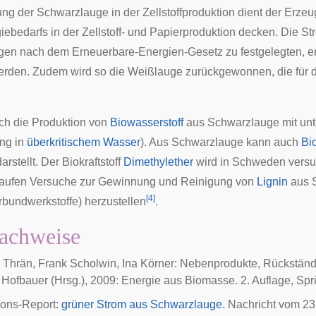
ng der Schwarzlauge in der Zellstoffproduktion dient der Erz
giebedarfs in der Zellstoff- und Papierproduktion decken. Die
ngen nach dem
Erneuerbare-Energien-Gesetz
zu festgelegten, 
den. Zudem wird so die Weißlauge zurückgewonnen, die für d
uch die Produktion von
Biowasserstoff
aus Schwarzlauge mit unte
ng in
überkritischem Wasser
). Aus Schwarzlauge kann auch
Bi
arstellt. Der Biokraftstoff
Dimethylether
wird in Schweden versu
laufen Versuche zur Gewinnung und Reinigung von
Lignin
aus 
[
4
]
rbundwerkstoffe
) herzustellen
.
achweise
 Thrän, Frank Scholwin, Ina Körner: Nebenprodukte, Rückstände
ofbauer (Hrsg.), 2009: Energie aus Biomasse. 2. Auflage, Spr
ions-Report:
grüner Strom aus Schwarzlauge.
Nachricht vom 23.