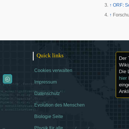
↑
ORF: Sc
↑
Forschu
Quick links
Der 
Wiki
Cookies verwalten
Die 
hier
Impressum
eing
Ankl
Datenschutz
Evolution des Menschen
Biologie Seite
Physik für alle