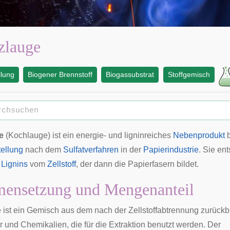
zlauge
llung
Biogener Brennstoff
Biogassubstrat
Stoffgemisch
e
(Kochlauge) ist ein energie- und ligninreiches
Nebenprodukt
b
tellung
nach dem
Sulfatverfahren
in der
Papierindustrie
. Sie ent
s
Lignins
vom
Zellstoff
, der dann die Papierfasern bildet.
ensetzung und Mengenanteil
ist ein Gemisch aus dem nach der Zellstoffabtrennung zurück
r und Chemikalien, die für die Extraktion benutzt werden. Der