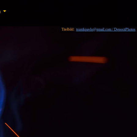
n
n
Titelbild:
tsunikpavlo@gmail.com / DepositPhotos