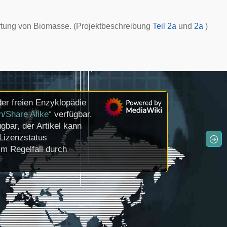
ertung von Biomasse. (Projektbeschreibung
Teil 2a
und
2a
)
er freien Enzyklopädie
n/Share Alike“
verfügbar.
gbar, der Artikel kann
Lizenzstatus
m Regelfall durch