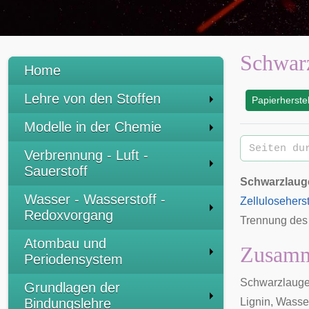
Schwar
Home
Lehre von den Stoffen
Papierherste
:
Modelle in der Chemie
Verbrennung - Luft -
Sauerstoff
Schwarzlaug
Wasser - Wasserstoff -
Zellulosehers
Redoxvorgang
Trennung de
Atombau und
Zusamm
Periodensystem
Schwarzlauge 
Grundlagen der
Bindungslehre
Lignin, Wasse