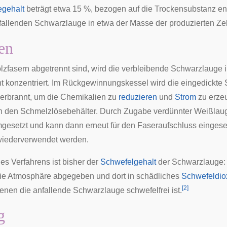
gehalt
beträgt etwa 15 %, bezogen auf die Trockensubstanz ent
allenden Schwarzlauge in etwa der Masse der produzierten Zel
en
lzfasern abgetrennt sind, wird die verbleibende Schwarzlauge 
t konzentriert. Im Rückgewinnungskessel wird die eingedickte
 verbrannt, um die Chemikalien zu
reduzieren
und
Strom
zu erzeu
n den Schmelzlösebehälter. Durch Zugabe verdünnter Weißlauge 
gesetzt und kann dann erneut für den
Faseraufschluss
eingeset
wiederverwendet werden.
es Verfahrens ist bisher der
Schwefelgehalt
der Schwarzlauge: S
die Atmosphäre abgegeben und dort in schädliches
Schwefeldio
[
2
]
denen die anfallende Schwarzlauge schwefelfrei ist.
g