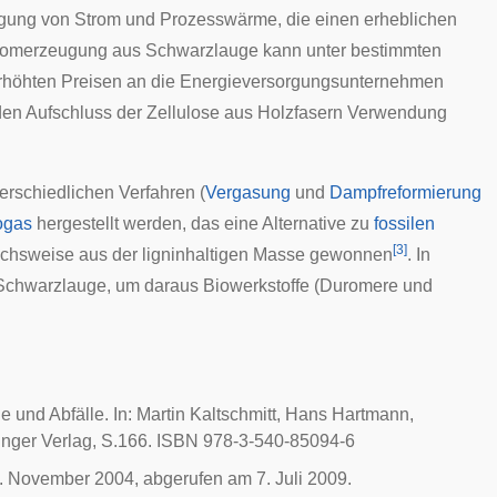
eugung von Strom und Prozesswärme, die einen erheblichen
 Stromerzeugung aus Schwarzlauge kann unter bestimmten
erhöhten Preisen an die
Energieversorgungsunternehmen
en Aufschluss der Zellulose aus Holzfasern Verwendung
rschiedlichen Verfahren (
Vergasung
und
Dampfreformierung
ogas
hergestellt werden, das eine Alternative zu
fossilen
[
3
]
chsweise aus der ligninhaltigen Masse gewonnen
. In
Schwarzlauge, um daraus
Biowerkstoffe
(
Duromere
und
 und Abfälle. In: Martin Kaltschmitt, Hans Hartmann,
inger Verlag, S.166. ISBN 978-3-540-85094-6
 November 2004, abgerufen am 7. Juli 2009.