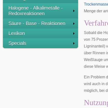
Trockenmasse
Halogene - Alkalimetalle -
Menge der anf
Redoxreaktionen
Verfahr
Säure - Base - Reaktionen
Lexikon
Sobald die Ho
von 75 Prozen
Specials
Ligninanteil)
über Rinnen i
Weißlauge um
diese Weise 
Ein Problem d
wird auch in 
möglich, bei 
Nutzun