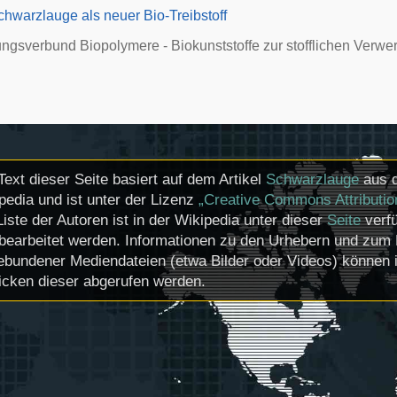
hwarzlauge als neuer Bio-Treibstoff
ngsverbund Biopolymere - Biokunststoffe zur stofflichen Verw
Text dieser Seite basiert auf dem Artikel
Schwarzlauge
aus d
pedia und ist unter der Lizenz
„Creative Commons Attributio
Liste der Autoren ist in der Wikipedia unter dieser
Seite
verfü
bearbeitet werden. Informationen zu den Urhebern und zum 
ebundener Mediendateien (etwa Bilder oder Videos) können i
icken dieser abgerufen werden.