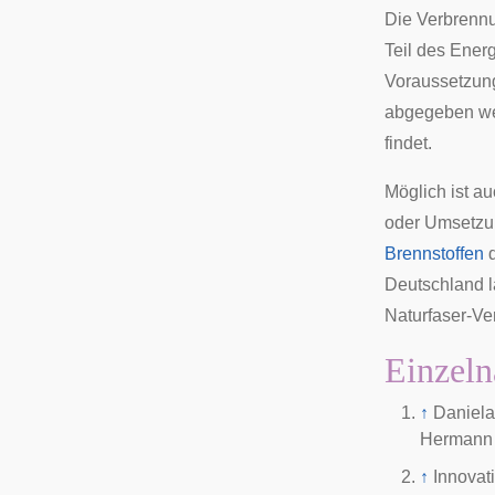
Die Verbrennu
Teil des Ener
Voraussetzu
abgegeben wer
findet.
Möglich ist a
oder Umsetzu
Brennstoffen
d
Deutschland 
Naturfaser-Ve
Einzeln
↑
Daniela
Hermann H
↑
Innovat