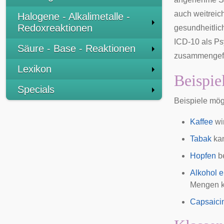
auch weitreic
Halogene - Alkalimetalle -
Redoxreaktionen
gesundheitlic
ICD-10
als
Ps
Säure - Base - Reaktionen
zusammengefa
Lexikon
Beispie
Specials
Beispiele mög
Kaffee
wi
Tabak
kan
Hopfen
be
Alkohol 
Mengen k
Capsaici