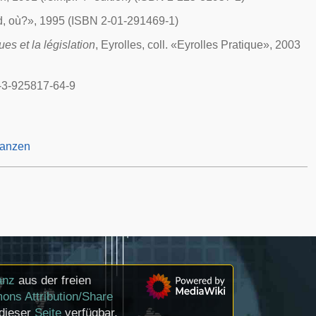
and, où?», 1995 (ISBN 2-01-291469-1)
ues et la législation
, Eyrolles, coll. «Eyrolles Pratique», 2003
8-3-925817-64-9
tanzen
anz
aus der freien
ons Attribution/Share
 dieser
Seite
verfügbar,