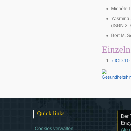
Michèle 
Yasmina 
(ISBN 2-
Bert M. S
Einzeln
↑
ICD-10:
Quick links
Der 
Enzy
Cookies verwalten
Alik