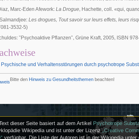
Diaz, Marc-Eden Afework:
La Drogue
, Hachette, coll. «qui, qu
Salmandjee:
Les drogues, Tout savoir sur leurs effets, leurs risq
7081-3532-5)
chuldes: "Psychoaktive Pflanzen", Grüne Kraft, 2005, ISBN 97
achweise
 Psychische und Verhaltensstörungen durch psychotrope Subs
Bitte den
Hinweis zu Gesundheitsthemen
beachten!
Text dieser Seite basiert auf dem Artikel
Psychotrope Subst
klopädie Wikipedia und ist unter der Lizenz
„Creative Comm
e“
verfügbar. Die Liste der Autoren ist in der Wikipedia unter