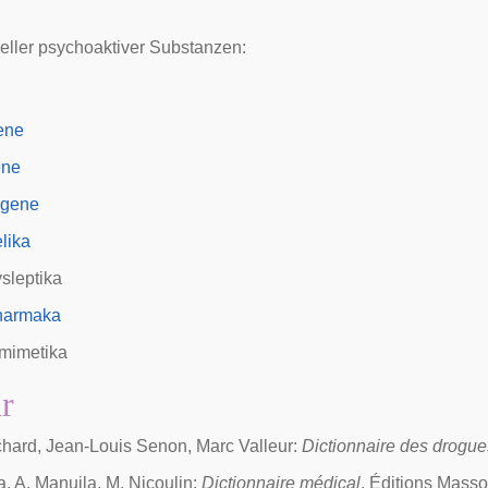
eller psychoaktiver Substanzen:
ene
ene
ogene
lika
sleptika
harmaka
mimetika
ur
hard, Jean-Louis Senon, Marc Valleur:
Dictionnaire des drogu
a, A. Manuila, M. Nicoulin:
Dictionnaire médical
, Éditions Masso