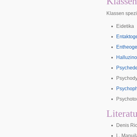
Klassen
Klassen spezi
Eidetika
Entaktog
Entheog
Halluzin
Psychede
Psychody
Psychop
Psychoto
Literat
Denis Ric
L. Manuil