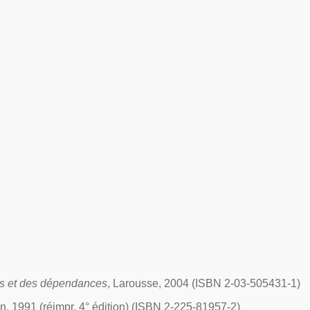
es et des dépendances
, Larousse, 2004 (ISBN 2-03-505431-1)
n, 1991 (réimpr. 4° édition) (ISBN 2-225-81957-2)