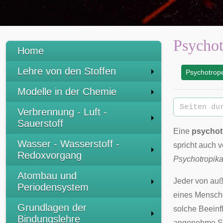
Psychot
Home
Lehre von den Stoffen
Psychotrop
:
Modelle in der Chemie
Verbrennung - Luft -
Sauerstoff
Eine
psychot
Wasser - Wasserstoff -
spricht auch 
Redoxvorgang
Psychotropik
Atombau und
Jeder von auß
Periodensystem
eines Mensche
Grundlagen der
solche Beeinf
Bindungslehre
angenehme St