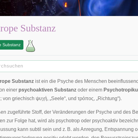
rope Substanz
e Substanz
rope Substanz
ist ein die
Psyche
des Menschen beeinflussen
von einer
psychoaktiven Substanz
oder einem
Psychotropik
a
; von
griechisch
ψυχή, „Seele“, und τρόπος, „Richtung“).
en zugeführte Stoff, der Veränderungen der Psyche und des
Be
n zur Folge hat, wird als psychotrop oder psychoaktiv bezeichn
lussung kann subtil sein und z. B. als Anregung, Entspannung 
immungsänderung positiv erlebt werden, den
Bewusstseinszu