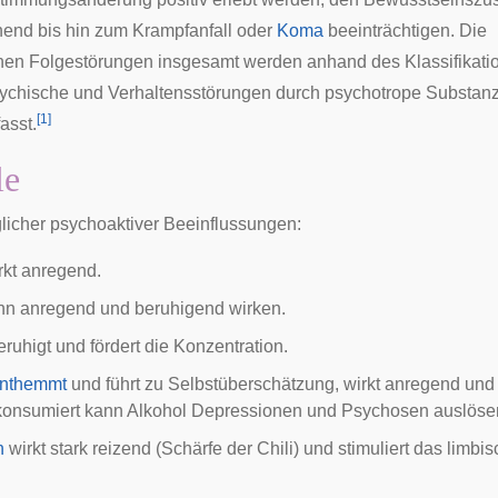
hend bis hin zum
Krampfanfall
oder
Koma
beeinträchtigen. Die
hen Folgestörungen insgesamt werden anhand des Klassifikati
ychische und Verhaltensstörungen durch psychotrope Substan
[
1
]
sst.
le
licher psychoaktiver Beeinflussungen:
rkt anregend.
n anregend und beruhigend wirken.
ruhigt und fördert die Konzentration.
enthemmt
und führt zu Selbstüberschätzung, wirkt anregend un
onsumiert kann Alkohol
Depressionen
und
Psychosen
auslöse
n
wirkt stark reizend (Schärfe der Chili) und stimuliert das lim