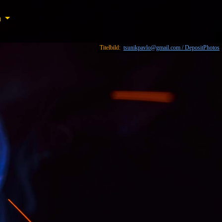
n
n
Titelbild:
tsunikpavlo@gmail.com / DepositPhotos