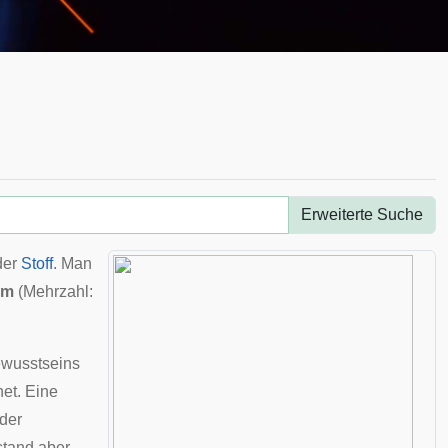
Erweiterte Suche
der
Stoff
. Man
um
(Mehrzahl:
wusstseins
et. Eine
oder
stand
aber