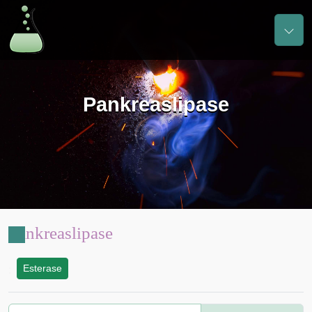
Pankreaslipase
Pankreaslipase
Esterase
: