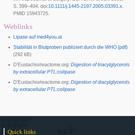
S. 399–404.
doi
:
10.1111/j.1445-2197.2005.03391.x
.
PMID 15943725.
Weblinks
Lipase auf med4you.at
Stabilität in Blutproben publiziert durch die WHO (pdf)
(292 kB)
D'Eustachio/reactome.org:
Digestion of triacylglycerols
by extracellular PTL:colipase
D'Eustachio/reactome.org:
Digestion of diacylglycerols
by extracellular PTL:colipase
Quick links