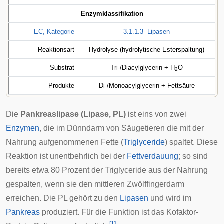
Enzymklassifikation
EC, Kategorie
3.1.1.3
Lipasen
Reaktionsart
Hydrolyse (hydrolytische Esterspaltung)
Substrat
Tri-/Diacylglycerin + H
O
2
Produkte
Di-/Monoacylglycerin + Fettsäure
Die
Pankreaslipase (Lipase, PL)
ist eins von zwei
Enzymen
, die im
Dünndarm
von
Säugetieren
die mit der
Nahrung aufgenommenen Fette (
Triglyceride
) spaltet. Diese
Reaktion ist unentbehrlich bei der
Fettverdauung
; so sind
bereits etwa 80 Prozent der Triglyceride aus der Nahrung
gespalten, wenn sie den mittleren Zwölffingerdarm
erreichen. Die PL gehört zu den
Lipasen
und wird im
Pankreas
produziert. Für die Funktion ist das Kofaktor-