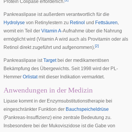
[
1
]
Protein
Colipase
erforderlich.
Pankreaslipase ist außerdem verantwortlich für die
Hydrolyse
von
Retinylestern
zu
Retinol
und
Fettsäuren
,
womit ein Teil der
Vitamin A
-Aufnahme über die Nahrung
ermöglicht wird (Vitamin A wird auch als Provitamin oder als
[
2
]
Retinol direkt zugeführt und aufgenommen).
Pankreaslipase ist
Target
bei der medikamentösen
Bekämpfung des Übergewichts. Seit 1998 wird der PL-
Hemmer
Orlistat
mit dieser Indikation vermarktet.
Anwendungen in der Medizin
Lipase kommt in der Enzymsubstitutionstherapie bei
eingeschränkter Funktion der
Bauchspeicheldrüse
(
Pankreas-Insuffizienz
) eine zentrale Bedeutung zu.
Insbesondere bei der
Mukoviszidose
ist die Gabe von