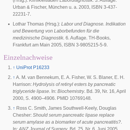
(Hrsg.):
Klinikleitfaden Labordiagnostik.
3. Auflage.
Urban & Fischer, München u. a. 2003, ISBN 3-437-
22231-7.
Lothar Thomas (Hrsg.):
Labor und Diagnose. Indikation
und Bewertung von Laborbefunden für die
medizinische Diagnostik.
6. Auflage. TH-Books,
Frankfurt am Main 2005, ISBN 3-9805215-5-9.
Einzelnachweise
↑
UniProt
P16233
↑
A. M. van Bennekum, E. A. Fisher, W. S. Blaner, E. H.
Harrison:
Hydrolysis of retinyl esters by pancreatic
triglyceride lipase
. In:
Biochemistry
. Bd. 39, Nr. 16, April
2000, S. 4900–4906. PMID 10769148.
↑
Ross C. Smith, James Southwell-Keely, Douglas
Chesher:
Should serum pancreatic lipase replace
serum amylase as a biomarker of acute pancreatitis?
.
In:
ANZ Journal of Surgery
. Bd. 75, Nr. 6, Juni 2005,