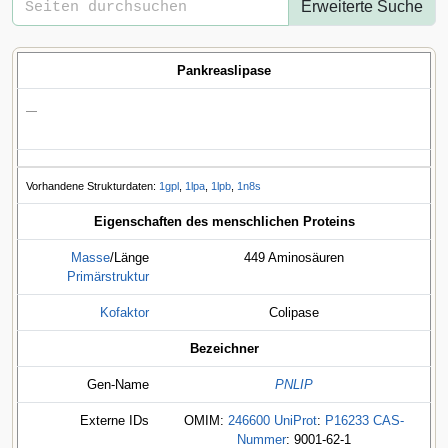
Erweiterte Suche
Pankreaslipase
—
Vorhandene Strukturdaten:
1gpl
,
1lpa
,
1lpb
,
1n8s
Eigenschaften des menschlichen Proteins
Masse
/Länge
449 Aminosäuren
Primärstruktur
Kofaktor
Colipase
Bezeichner
Gen-Name
PNLIP
Externe IDs
OMIM
:
246600
UniProt
:
P16233
CAS-
Nummer
: 9001-62-1