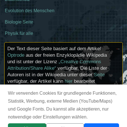
Evolution des Menschen
Biologie Seite
Physik für alle
Der Text dieser Seite basiert auf dem Artikel
Optrode
aus der freien Enzyklopädie Wikipedia
und ist unter der Lizenz
„Creative Commons
Attribution/Share Alike“
verfügbar. Die Liste der
Autoren ist in der Wikipedia unter dieser
Seite
verfügbar, der Artikel kann
hier
bearbeitet
werden. Informationen zu den Urhebern und
Wir verwenden Cookies für grundlegende Funktionen,
zum Lizenzstatus eingebundener Mediendateien
(etwa Bilder oder Videos) können im Regelfall
Statistik, Werbung, externe Medien (YouTube/Maps)
durch Anklicken dieser abgerufen werden.
und Google Fonts. Du kannst alle akzeptieren, nur
notwendige oder Einstellungen wählen.
© chemie-schule.de 2026