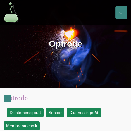
Optrode
Optrode
Dichtemessgerät
Sensor
Diagnostikgerät
:
Membrantechnik