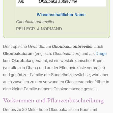
Art
:
Okoubaka aubrevillei
Wissenschaftlicher Name
Okoubaka aubrevillei
PELLEGR.
&
NORMAND
Der tropische Urwaldbaum
Okoubaka aubrevillei
, auch
Okoubakabaum
(englisch:
Okoubaka tree
) und als
Droge
kurz
Okoubaka
genannt, ist ein
westafrikanischer
Baum
(vor allem in
Ghana
und an der
Elfenbeinküste
verbreitet)
und gehört zur
Familie
der
Sandelholzgewächse
, wird aber
auch zuweilen zu den verwandten
Olacaceae
oder früher in
eine kleine Familie namens Octoknemaceae gestellt.
Vorkommen und Pflanzenbeschreibung
Der bis zu 30 Meter hohe Okoubaka ist ein Baum mit