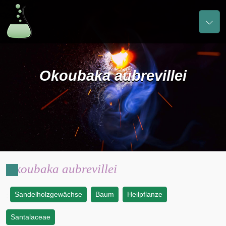
Okoubaka aubrevillei
Okoubaka aubrevillei
Sandelholzgewächse
Baum
Heilpflanze
:
Santalaceae