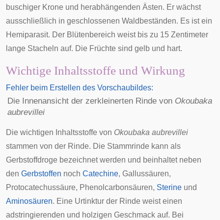
buschiger
Krone
und herabhängenden
Ästen
. Er wächst
ausschließlich in geschlossenen Waldbeständen. Es ist ein
Hemiparasit
. Der
Blütenbereich
weist bis zu 15 Zentimeter
lange
Stacheln
auf. Die
Früchte
sind gelb und hart.
Wichtige Inhaltsstoffe und Wirkung
Fehler beim Erstellen des Vorschaubildes:
Die Innenansicht der zerkleinerten Rinde von
Okoubaka
aubrevillei
Die wichtigen Inhaltsstoffe von
Okoubaka aubrevillei
stammen von der
Rinde
. Die Stammrinde kann als
Gerbstoffdroge bezeichnet werden und beinhaltet neben
den
Gerbstoffen
noch
Catechine
,
Gallussäuren
,
Protocatechussäure
,
Phenolcarbonsäuren
,
Sterine
und
Aminosäuren
. Eine
Urtinktur
der Rinde weist einen
adstringierenden
und holzigen Geschmack auf. Bei