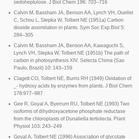
sedoheptulose.
J Biol Chem
196: 703–716
Calvin M, Bassham JA, Benson AA, Lynch VH, Ouellet
C, Schou L, Stepka W, Tolbert NE (1951a) Carbon
dioxide assimilation in plants. Sym Soc Exp Biol 5:
284–305
Calvin M, Bassham JA, Benson AA, Kawaguchi S,
Lynch VH, Stepka W, Tolbert NE (1951b) The path of
carbon in photosynthesis XIV. Selecta Chima (Sao
Paulo, Brazil) 10: 143–159
Clagett CO, Tolbert NE, Burris RH (1949) Oxidation of
_- hydroxy acids by enzymes from plants. J Biol Chem
178:977–987
Gee R, Goyal A, Byerrum RU, Tolbert NE (1993) Two
isoforms of dihydroxyacetone phosphate reductase
from the chloroplasts of Dunaliella tertiolecta. Plant
Physiol 103: 243–249
Goyal A, Tolbert NE (1996) Association of glycolate