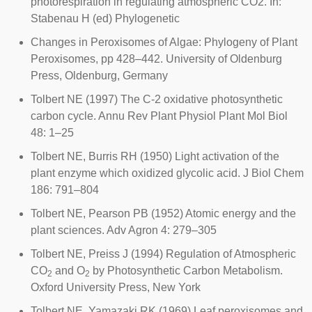
photorespiration in regulating atmospheric CO2. In:
Stabenau H (ed) Phylogenetic
Changes in Peroxisomes of Algae: Phylogeny of Plant
Peroxisomes, pp 428–442. University of Oldenburg
Press, Oldenburg, Germany
Tolbert NE (1997) The C-2 oxidative photosynthetic
carbon cycle. Annu Rev Plant Physiol Plant Mol Biol
48: 1–25
Tolbert NE, Burris RH (1950) Light activation of the
plant enzyme which oxidized glycolic acid. J Biol Chem
186: 791–804
Tolbert NE, Pearson PB (1952) Atomic energy and the
plant sciences. Adv Agron 4: 279–305
Tolbert NE, Preiss J (1994) Regulation of Atmospheric
CO
and O
by Photosynthetic Carbon Metabolism.
2
2
Oxford University Press, New York
Tolbert NE, Yamazaki RK (1969) Leaf peroxisomes and