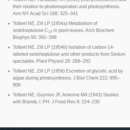
their relation to photorespiration and photosynthesis.
Ann NY Acad Sci 168: 325–341
Tolbert NE, Zill LP (1954a) Metabolism of
sedoheptulose-C
in plant leaves.
Arch Biochem
14
Biophys
50: 392–398
Tolbert NE, Zill LP (1954b) Isolation of carbon-14-
labeled sedoheptulose and other products from Sedum
spectabile. Plant Physiol 29: 288–292
Tolbert NE, Zill LP (1956) Excretion of glycolic acid by
algae during photosynthesis. J Biol Chem 222: 895–
906
Tolbert NE, Guymon JF, Amerine MA (1943) Studies
with Brandy. I. PH. J Food Res 8: 224–230