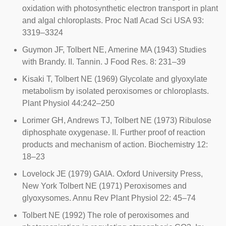
oxidation with photosynthetic electron transport in plant
and algal chloroplasts.
Proc Natl Acad Sci USA
93:
3319–3324
Guymon JF, Tolbert NE, Amerine MA (1943) Studies
with Brandy. II. Tannin. J Food Res. 8: 231–39
Kisaki T, Tolbert NE (1969) Glycolate and glyoxylate
metabolism by isolated peroxisomes or chloroplasts.
Plant Physiol 44:242–250
Lorimer GH, Andrews TJ, Tolbert NE (1973) Ribulose
diphosphate oxygenase. II. Further proof of reaction
products and mechanism of action. Biochemistry 12:
18–23
Lovelock JE (1979) GAIA. Oxford University Press,
New York Tolbert NE (1971) Peroxisomes and
glyoxysomes. Annu Rev Plant Physiol 22: 45–74
Tolbert NE (1992) The role of peroxisomes and