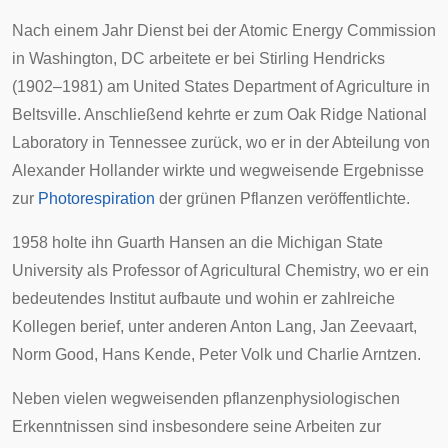
Nach einem Jahr Dienst bei der
Atomic Energy Commission
in Washington, DC arbeitete er bei
Stirling Hendricks
(1902–1981) am
United States Department of Agriculture
in
Beltsville
. Anschließend kehrte er zum
Oak Ridge National
Laboratory
in
Tennessee
zurück, wo er in der Abteilung von
Alexander Hollander
wirkte und wegweisende Ergebnisse
zur
Photorespiration
der grünen Pflanzen veröffentlichte.
1958 holte ihn
Guarth Hansen
an die
Michigan State
University
als Professor of Agricultural Chemistry, wo er ein
bedeutendes Institut aufbaute und wohin er zahlreiche
Kollegen berief, unter anderen
Anton Lang
,
Jan Zeevaart
,
Norm Good
,
Hans Kende
,
Peter Volk
und
Charlie Arntzen
.
Neben vielen wegweisenden pflanzenphysiologischen
Erkenntnissen sind insbesondere seine Arbeiten zur