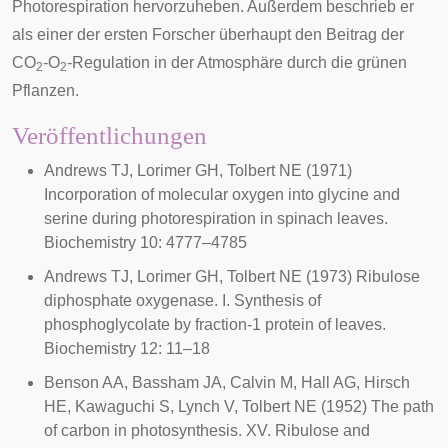
Photorespiration hervorzuheben. Außerdem beschrieb er
als einer der ersten Forscher überhaupt den Beitrag der
CO
-O
-Regulation in der Atmosphäre durch die grünen
2
2
Pflanzen.
Veröffentlichungen
Andrews TJ, Lorimer GH, Tolbert NE (1971)
Incorporation of molecular oxygen into glycine and
serine during photorespiration in spinach leaves.
Biochemistry
10: 4777–4785
Andrews TJ, Lorimer GH, Tolbert NE (1973) Ribulose
diphosphate oxygenase. I. Synthesis of
phosphoglycolate by fraction-1 protein of leaves.
Biochemistry 12: 11–18
Benson AA, Bassham JA, Calvin M, Hall AG, Hirsch
HE, Kawaguchi S, Lynch V, Tolbert NE (1952) The path
of carbon in photosynthesis. XV. Ribulose and