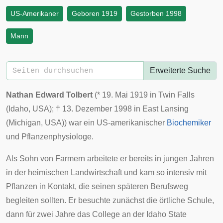
US-Amerikaner
Geboren 1919
Gestorben 1998
Mann
Erweiterte Suche
Nathan Edward Tolbert
(*
19. Mai
1919
in
Twin Falls
(
Idaho
, USA); †
13. Dezember
1998
in
East Lansing
(
Michigan
, USA)) war ein US-amerikanischer
Biochemiker
und
Pflanzenphysiologe
.
Als Sohn von Farmern arbeitete er bereits in jungen Jahren
in der heimischen Landwirtschaft und kam so intensiv mit
Pflanzen in Kontakt, die seinen späteren Berufsweg
begleiten sollten. Er besuchte zunächst die örtliche Schule,
dann für zwei Jahre das College an der
Idaho State