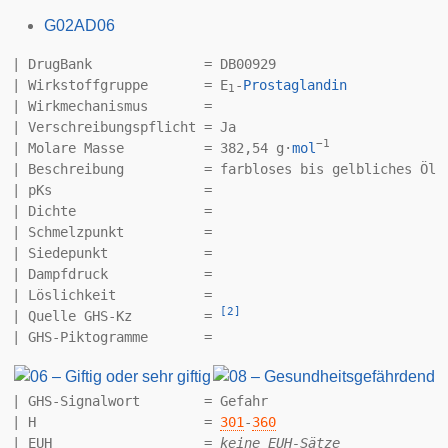
G02
AD06
| DrugBank              = DB00929

| Wirkstoffgruppe       = E
-
Prostaglandin
1
| Wirkmechanismus       = 

| Verschreibungspflicht = Ja

−1
| Molare Masse          = 382,54 g·
mol
| Beschreibung          = farbloses bis gelbliches Öl,
| pKs                   = 

| Dichte                = 

| Schmelzpunkt          = 

| Siedepunkt            = 

| Dampfdruck            = 

| Löslichkeit           = 

[
2
]
| Quelle GHS-Kz         = 
| GHS-Signalwort        = Gefahr

| H                     = 
301
-
360
| EUH                   = 
keine EUH-Sätze