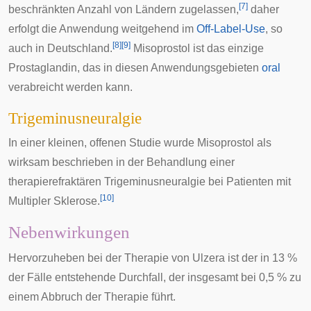
[
7
]
beschränkten Anzahl von Ländern zugelassen,
daher
erfolgt die Anwendung weitgehend im
Off-Label-Use
, so
[
8
]
[
9
]
auch in Deutschland.
Misoprostol ist das einzige
Prostaglandin, das in diesen Anwendungsgebieten
oral
verabreicht werden kann.
Trigeminusneuralgie
In einer kleinen, offenen Studie wurde Misoprostol als
wirksam beschrieben in der Behandlung einer
therapierefraktären
Trigeminusneuralgie
bei Patienten mit
[
10
]
Multipler Sklerose
.
Nebenwirkungen
Hervorzuheben bei der Therapie von Ulzera ist der in 13 %
der Fälle entstehende Durchfall, der insgesamt bei 0,5 % zu
einem Abbruch der Therapie führt.