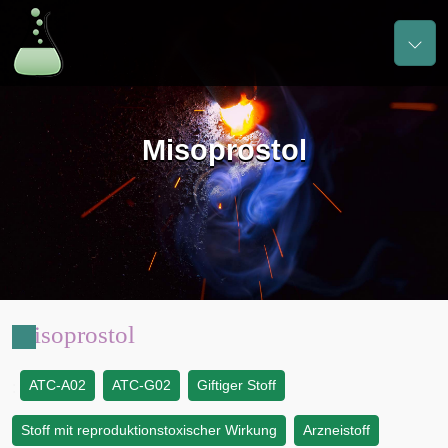
Misoprostol
Misoprostol
ATC-A02
ATC-G02
Giftiger Stoff
:
Stoff mit reproduktionstoxischer Wirkung
Arzneistoff