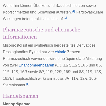
Weiterhin können Übelkeit und Bauchschmerzen sowie
[
4
]
Kopfschmerzen und Schwindel auftreten.
Kardiovaskuläre
[
1
]
Wirkungen treten praktisch nicht auf.
Pharmazeutische und chemische
Informationen
Misoprostol ist ein synthetisch hergestelltes Derivat des
Prostaglandins E
und hat vier
chirale
Zentren.
1
Pharmazeutisch verwendet wird eine äquimolare Mischung
von zwei
Enantiomerenpaaren
(8
R
, 11
R
, 12
R
, 16
S
und 8
S
,
11
S
, 12
S
, 16
R
sowie 8
R
, 11
R
, 12
R
, 16
R
und 8
S
, 11
S
, 12
S
,
16
S
). Hauptsächlich wirksam ist das 8
R
, 11
R
, 12
R
, 16
S
-
[
1
]
Stereoisomer.
Handelsnamen
Monopräparate