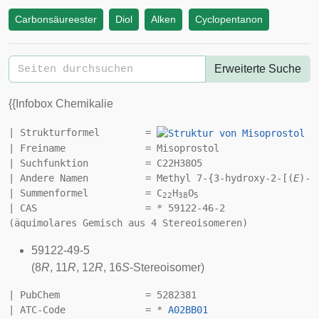
Carbonsäureester
Diol
Alken
Cyclopentanon
Erweiterte Suche
{{Infobox Chemikalie
| Strukturformel        = 
| Freiname              = Misoprostol

| Suchfunktion          = C22H38O5

| Andere Namen          = Methyl 7-{3-hydroxy-2-[(
E
)-4
| Summenformel          = C
H
O
22
38
5
| CAS                   = * 59122-46-2 
59122-49-5
(8
R
, 11
R
, 12
R
, 16
S
-Stereoisomer)
| PubChem               = 5282381

| ATC-Code              = * 
A02
BB01