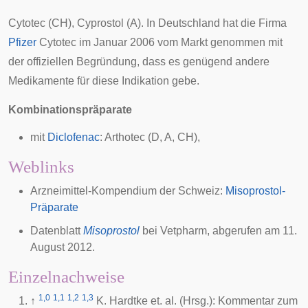
Cytotec (CH), Cyprostol (A). In Deutschland hat die Firma
Pfizer
Cytotec im Januar 2006 vom Markt genommen mit
der offiziellen Begründung, dass es genügend andere
Medikamente für diese
Indikation
gebe.
Kombinationspräparate
mit
Diclofenac
: Arthotec (D, A, CH),
Weblinks
Arzneimittel-Kompendium der Schweiz:
Misoprostol-
Präparate
Datenblatt
Misoprostol
bei Vetpharm, abgerufen am 11.
August 2012.
Einzelnachweise
1,0
1,1
1,2
1,3
↑
K. Hardtke et. al. (Hrsg.): Kommentar zum