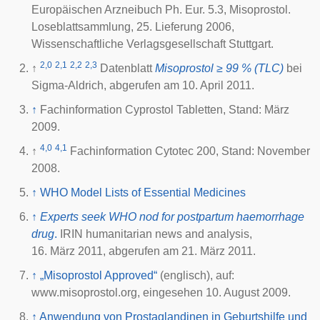
Europäischen Arzneibuch Ph. Eur. 5.3, Misoprostol.
Loseblattsammlung, 25. Lieferung 2006,
Wissenschaftliche Verlagsgesellschaft Stuttgart.
2,0
2,1
2,2
2,3
↑
Datenblatt
Misoprostol ≥ 99 % (TLC)
bei
Sigma-Aldrich, abgerufen am 10. April 2011.
↑
Fachinformation Cyprostol Tabletten, Stand: März
2009.
4,0
4,1
↑
Fachinformation Cytotec 200, Stand: November
2008.
↑
WHO Model Lists of Essential Medicines
↑
Experts seek WHO nod for postpartum haemorrhage
drug
.
IRIN humanitarian news and analysis,
16. März 2011
, abgerufen am
21. März 2011
.
↑
„Misoprostol Approved“
(englisch), auf:
www.misoprostol.org, eingesehen 10. August 2009.
↑
Anwendung von Prostaglandinen in Geburtshilfe und