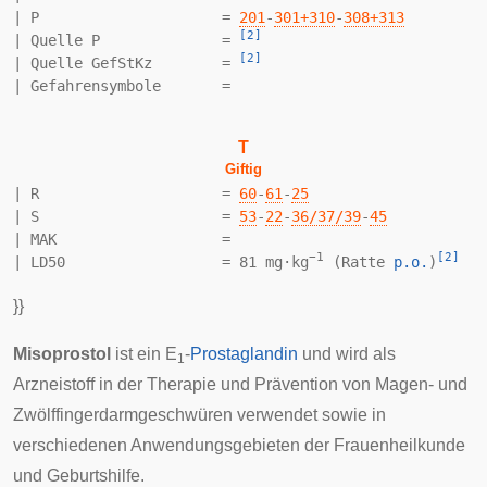
| P                     = 
201
-​
301+310
-​
308+313
[
2
]
| Quelle P              = 
[
2
]
| Quelle GefStKz        = 
T
Giftig
| R                     = 
60
-
61
-
25
| S                     = 
53
-
22
-
36/37/39
-
45
| MAK                   = 

−1
[
2
]
| LD50                  = 81 mg·kg
 (Ratte 
p.o.
)
}}
Misoprostol
ist ein E
-
Prostaglandin
und wird als
1
Arzneistoff in der
Therapie
und
Prävention
von
Magen
- und
Zwölffingerdarmgeschwüren
verwendet sowie in
verschiedenen Anwendungsgebieten der
Frauenheilkunde
und
Geburtshilfe
.