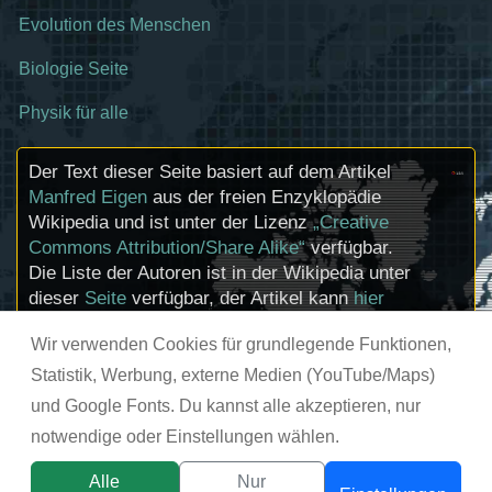
Evolution des Menschen
Biologie Seite
Physik für alle
Der Text dieser Seite basiert auf dem Artikel
Manfred Eigen
aus der freien Enzyklopädie
Wikipedia und ist unter der Lizenz
„Creative
Commons Attribution/Share Alike“
verfügbar.
Die Liste der Autoren ist in der Wikipedia unter
dieser
Seite
verfügbar, der Artikel kann
hier
bearbeitet werden. Informationen zu den
Wir verwenden Cookies für grundlegende Funktionen,
Urhebern und zum Lizenzstatus eingebundener
Mediendateien (etwa Bilder oder Videos) können
Statistik, Werbung, externe Medien (YouTube/Maps)
im Regelfall durch Anklicken dieser abgerufen
und Google Fonts. Du kannst alle akzeptieren, nur
werden.
notwendige oder Einstellungen wählen.
© chemie-schule.de 2026
Alle
Nur