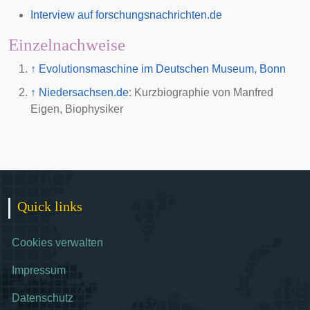
Interview auf forschungsnachrichten.de
Einzelnachweise
↑
Evolutionsmaschine im Deutschen Museum, Bonn
↑
Niedersachsen.de
: Kurzbiographie von Manfred
Eigen, Biophysiker
Quick links
Cookies verwalten
Impressum
Datenschutz