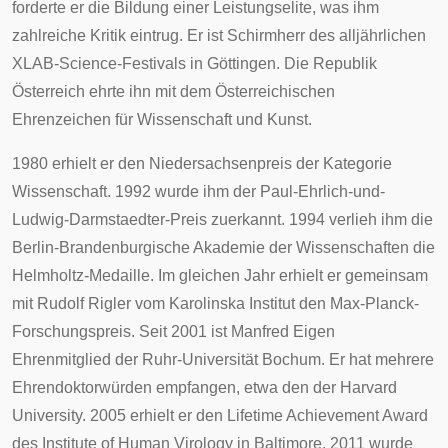
forderte er die Bildung einer Leistungselite, was ihm
zahlreiche Kritik eintrug. Er ist Schirmherr des alljährlichen
XLAB
-Science-Festivals in
Göttingen
. Die Republik
Österreich ehrte ihn mit dem
Österreichischen
Ehrenzeichen für Wissenschaft und Kunst
.
1980 erhielt er den
Niedersachsenpreis
der Kategorie
Wissenschaft. 1992 wurde ihm der
Paul-Ehrlich-und-
Ludwig-Darmstaedter-Preis
zuerkannt. 1994 verlieh ihm die
Berlin-Brandenburgische Akademie der Wissenschaften
die
Helmholtz-Medaille
. Im gleichen Jahr erhielt er gemeinsam
mit
Rudolf Rigler
vom
Karolinska Institut
den
Max-Planck-
Forschungspreis
. Seit 2001 ist Manfred Eigen
Ehrenmitglied der
Ruhr-Universität Bochum
. Er hat mehrere
Ehrendoktorwürden empfangen, etwa den der
Harvard
University
. 2005 erhielt er den Lifetime Achievement Award
des Institute of Human Virology in Baltimore. 2011 wurde