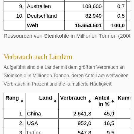
9.
Australien
108.600
0,7
10.
Deutschland
82.949
0,5
Welt
15.654.501
100,0
Ressourcen von Steinkohle in Millionen Tonnen (2008)
Verbrauch nach Ländern
Aufgeführt sind die Länder mit dem größten Verbrauch an
Steinkohle in Millionen Tonnen, deren Anteil am weltweiten
Verbrauch in Prozent und die kumulierte Häufigkeit.
Rang
Land
Verbrauch
Anteil
Kumul
in %
1.
China
2.641,8
45,9
2.
USA
952,0
16,5
3.
Indien
547,8
9,5