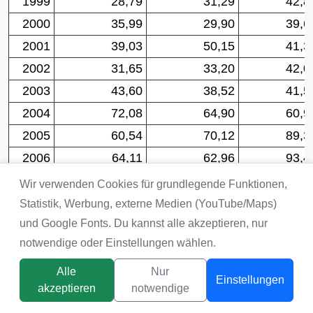
1999
28,79
31,29
42,8
2000
35,99
29,90
39,6
2001
39,03
50,15
41,3
2002
31,65
33,20
42,0
2003
43,60
38,52
41,5
2004
72,08
64,90
60,9
2005
60,54
70,12
89,3
2006
64,11
62,96
93,4
2007
88,79
51,16
88,2
Wir verwenden Cookies für grundlegende Funktionen,
2008
147,67
118,79
179,0
Statistik, Werbung, externe Medien (YouTube/Maps)
und Google Fonts. Du kannst alle akzeptieren, nur
2009
70,66
68,08
167,8
notwendige oder Einstellungen wählen.
2010
92,50
71,63
158,9
2011
121,54
87,38
229,1
Alle
Nur
Einstellungen
akzeptieren
notwendige
[
3
]
Kohlepreis in US-Dollar pro Tonne
Titelbild:
tsunikpavlo@gmail.com / DepositPhotos