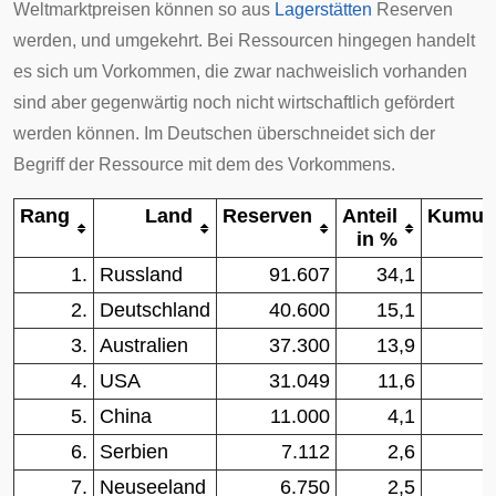
Weltmarktpreisen können so aus
Lagerstätten
Reserven
werden, und umgekehrt. Bei Ressourcen hingegen handelt
es sich um Vorkommen, die zwar nachweislich vorhanden
sind aber gegenwärtig noch nicht wirtschaftlich gefördert
werden können. Im Deutschen überschneidet sich der
Begriff der Ressource mit dem des Vorkommens.
Rang
Land
Reserven
Anteil
Kumula
in %
1.
Russland
91.607
34,1
2.
Deutschland
40.600
15,1
3.
Australien
37.300
13,9
4.
USA
31.049
11,6
5.
China
11.000
4,1
6.
Serbien
7.112
2,6
7.
Neuseeland
6.750
2,5