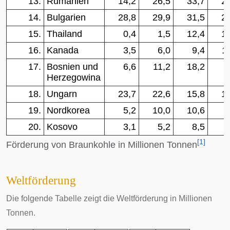
13.
Rumänien
14,2
26,5
33,7
2
14.
Bulgarien
28,8
29,9
31,5
2
15.
Thailand
0,4
1,5
12,4
1
16.
Kanada
3,5
6,0
9,4
1
17.
Bosnien und
6,6
11,2
18,2
Herzegowina
18.
Ungarn
23,7
22,6
15,8
1
19.
Nordkorea
5,2
10,0
10,6
20.
Kosovo
3,1
5,2
8,5
[
1
]
Förderung von Braunkohle in Millionen Tonnen
Weltförderung
Die folgende Tabelle zeigt die Weltförderung in Millionen
Tonnen.