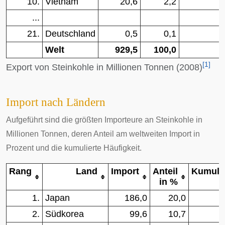
10.
Vietnam
20,6
2,2
...
21.
Deutschland
0,5
0,1
Welt
929,5
100,0
[
1
]
Export von Steinkohle in Millionen Tonnen (2008)
Import nach Ländern
Aufgeführt sind die größten Importeure an Steinkohle in
Millionen Tonnen, deren Anteil am weltweiten Import in
Prozent und die kumulierte Häufigkeit.
Rang
Land
Import
Anteil
Kumula
in %
1.
Japan
186,0
20,0
2.
Südkorea
99,6
10,7