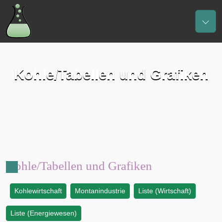
Kohle/Tabellen und Grafiken
Kohle/Tabellen und Grafiken
Kohlewirtschaft
Montanindustrie
Liste (Wirtschaft)
:
Liste (Energiewesen)