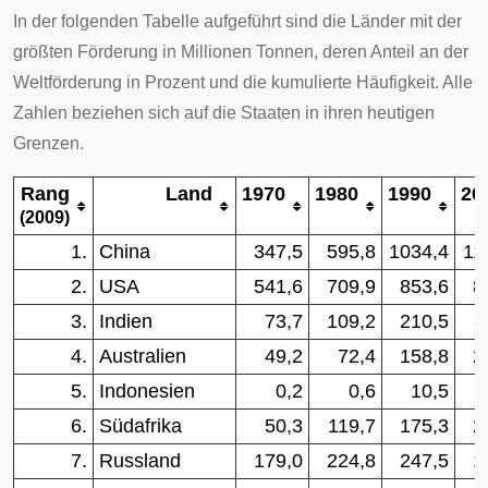
In der folgenden Tabelle aufgeführt sind die Länder mit der
größten Förderung in Millionen Tonnen, deren Anteil an der
Weltförderung in Prozent und die
kumulierte Häufigkeit
. Alle
Zahlen beziehen sich auf die Staaten in ihren heutigen
Grenzen.
Rang
Land
1970
1980
1990
20
(2009)
1.
China
347,5
595,8
1034,4
11
2.
USA
541,6
709,9
853,6
8
3.
Indien
73,7
109,2
210,5
3
4.
Australien
49,2
72,4
158,8
2
5.
Indonesien
0,2
0,6
10,5
6.
Südafrika
50,3
119,7
175,3
2
7.
Russland
179,0
224,8
247,5
1