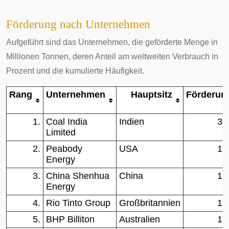
Förderung nach Unternehmen
Aufgeführt sind das Unternehmen, die geförderte Menge in
Millionen Tonnen, deren Anteil am weltweiten Verbrauch in
Prozent und die kumulierte Häufigkeit.
Rang
Unternehmen
Hauptsitz
Förderun
1.
Coal India
Indien
37
Limited
2.
Peabody
USA
19
Energy
3.
China Shenhua
China
15
Energy
4.
Rio Tinto Group
Großbritannien
15
5.
BHP Billiton
Australien
12