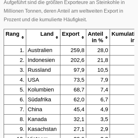
Aufgeführt sind die größten Exporteure an Steinkohle in
Millionen Tonnen, deren Anteil am weltweiten Export in
Prozent und die kumulierte Häufigkeit.
Rang
Land
Export
Anteil
Kumulati
in %
in
1.
Australien
259,8
28,0
2.
Indonesien
202,6
21,8
3.
Russland
97,9
10,5
4.
USA
73,5
7,9
5.
Kolumbien
68,7
7,4
6.
Südafrika
62,0
6,7
7.
China
45,4
4,9
8.
Kanada
32,1
3,5
9.
Kasachstan
27,1
2,9