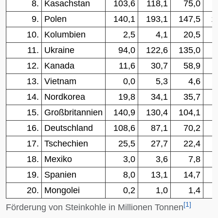
8.
Kasachstan
103,6
118,1
75,0
9.
Polen
140,1
193,1
147,5
1
10.
Kolumbien
2,5
4,1
20,5
11.
Ukraine
94,0
122,6
135,0
12.
Kanada
11,6
30,7
58,9
13.
Vietnam
0,0
5,3
4,6
14.
Nordkorea
19,8
34,1
35,7
15.
Großbritannien
140,9
130,4
104,1
16.
Deutschland
108,6
87,1
70,2
17.
Tschechien
25,5
27,7
22,4
18.
Mexiko
3,0
3,6
7,8
19.
Spanien
8,0
13,1
14,7
20.
Mongolei
0,2
1,0
1,4
[
1
]
Förderung von Steinkohle in Millionen Tonnen