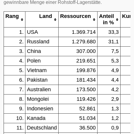
gewinnbare Menge einer Rohstoff-Lagerstätte.
Rang
Land
Ressourcen
Anteil
Kumu
in %
1.
USA
1.369.714
33,3
2.
Russland
1.279.680
31,1
3.
China
307.000
7,5
4.
Polen
219.651
5,3
5.
Vietnam
199.876
4,9
6.
Pakistan
181.434
4,4
7.
Australien
173.500
4,2
8.
Mongolei
119.426
2,9
9.
Indonesien
52.861
1,3
10.
Kanada
51.034
1,2
11.
Deutschland
36.500
0,9