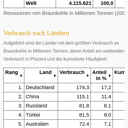
Welt
4.115.621
100,0
Ressourcen von Braunkohle in Millionen Tonnen (2008
Verbrauch nach Ländern
Aufgeführt sind die Länder mit dem größten Verbrauch an
Braunkohle in Millionen Tonnen, deren Anteil am weltweiten
Verbrauch in Prozent und die kumulierte Häufigkeit.
Rang
Land
Verbrauch
Anteil
Kumu
in %
1.
Deutschland
174,3
17,2
2.
China
115,1
11,4
3.
Russland
81,8
8,1
4.
Türkei
81,5
8,0
5.
Australien
72,4
7,1