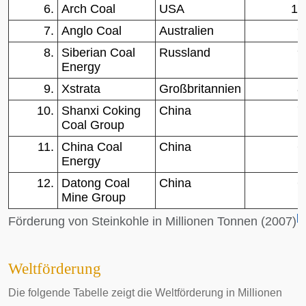
6.
Arch Coal
USA
11
7.
Anglo Coal
Australien
9
8.
Siberian Coal
Russland
9
Energy
9.
Xstrata
Großbritannien
8
10.
Shanxi Coking
China
7
Coal Group
11.
China Coal
China
6
Energy
12.
Datong Coal
China
6
Mine Group
[
1
Förderung von Steinkohle in Millionen Tonnen (2007)
Weltförderung
Die folgende Tabelle zeigt die Weltförderung in Millionen