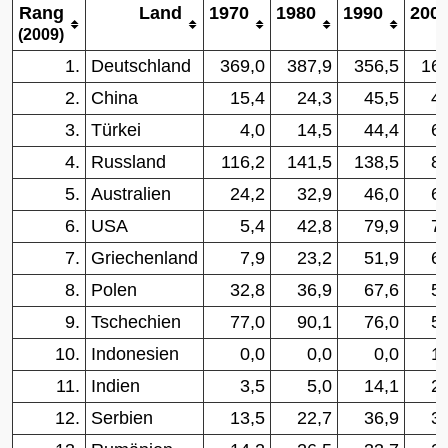
Rang
Land
1970
1980
1990
200
(2009)
1.
Deutschland
369,0
387,9
356,5
167
2.
China
15,4
24,3
45,5
4
3.
Türkei
4,0
14,5
44,4
6
4.
Russland
116,2
141,5
138,5
8
5.
Australien
24,2
32,9
46,0
6
6.
USA
5,4
42,8
79,9
7
7.
Griechenland
7,9
23,2
51,9
6
8.
Polen
32,8
36,9
67,6
5
9.
Tschechien
77,0
90,1
76,0
5
10.
Indonesien
0,0
0,0
0,0
1
11.
Indien
3,5
5,0
14,1
2
12.
Serbien
13,5
22,7
36,9
3